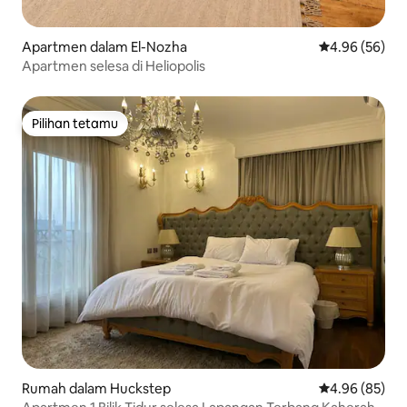
Apartmen dalam El-Nozha
Penarafan pur
4.96 (56)
Apartmen selesa di Heliopolis
Pilihan tetamu
Pilihan tetamu
Rumah dalam Huckstep
Penarafan pur
4.96 (85)