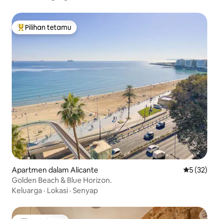
Pilihan tetamu
Pilihan utama tetamu
Apartmen dalam Alicante
Penarafan 
5 (32)
Golden Beach & Blue Horizon.
Keluarga
·
Lokasi
·
Senyap