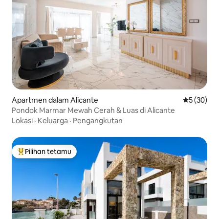
Apartmen dalam Alicante
Penarafan 
5 (30)
Pondok Marmar Mewah Cerah & Luas di Alicante
Lokasi
·
Keluarga
·
Pengangkutan
Pilihan tetamu
Pilihan utama tetamu