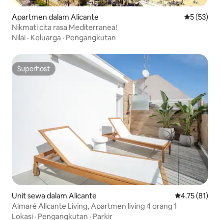
Apartmen dalam Alicante
Penarafan 
5 (53)
Nikmati cita rasa Mediterranea!
Nilai
·
Keluarga
·
Pengangkutan
Superhost
Superhost
Unit sewa dalam Alicante
Penarafan pur
4.75 (81)
Almaré Alicante Living, Apartmen living 4 orang 1
Lokasi
·
Pengangkutan
·
Parkir