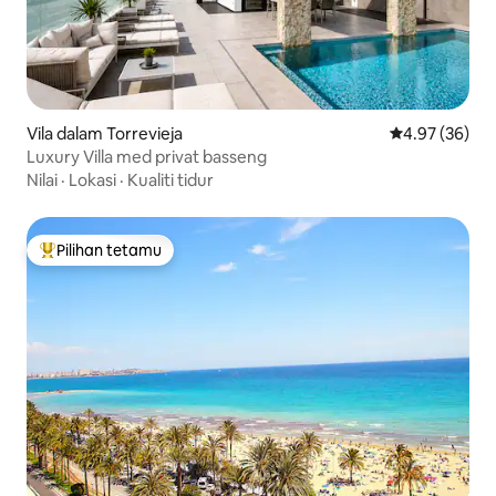
Vila dalam Torrevieja
Penarafan pur
4.97 (36)
Luxury Villa med privat basseng
Nilai
·
Lokasi
·
Kualiti tidur
Pilihan tetamu
Pilihan utama tetamu