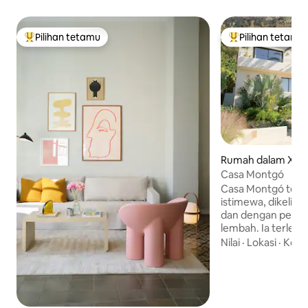
Pilihan tetamu
Pilihan tetamu
Pilihan utama tetamu
Pilihan utama te
Rumah dalam Xàb
Casa Montgó
Casa Montgó terlet
istimewa, dikelilin
dan dengan pema
lembah. Ia terlet
yang tenang, sesu
Nilai
·
Lokasi
·
Kese
mencari ketenanga
relaksasi. Luas da
teliti dan semua 
untuk penginapan 
dapat dilupakan b