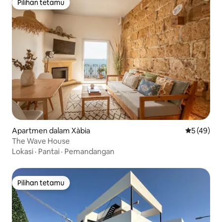
Pilihan tetamu
Pilihan tetamu
Apartmen dalam Xàbia
Penarafan 
5 (49)
The Wave House
Lokasi
·
Pantai
·
Pemandangan
Pilihan tetamu
Pilihan tetamu