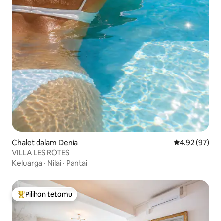
Chalet dalam Denia
Penarafan pur
4.92 (97)
VILLA LES ROTES
Keluarga
·
Nilai
·
Pantai
Pilihan tetamu
Pilihan utama tetamu