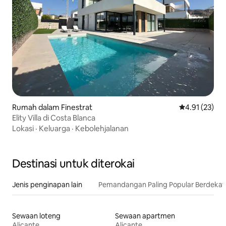
Rumah dalam Finestrat
Penarafan pur
4.91 (23)
Elity Villa di Costa Blanca
Lokasi
·
Keluarga
·
Kebolehjalanan
Destinasi untuk diterokai
Jenis penginapan lain
Pemandangan Paling Popular Berdeka
Sewaan loteng
Sewaan apartmen
Alicante
Alicante