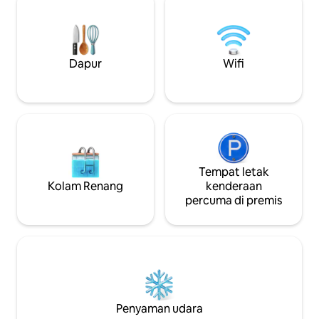
penginapan panjang • Diselaraskan
dengan teliti dengan kehidupan mesra
alam dan sokongan komuniti tempatan •
Gabungan privasi, ketenangan dan
kemewahan yang tidak menonjol yang
Dapur
Wifi
jarang ditemui 🌿 Permintaan hujung
minggu yang tinggi, jangan tunggu
TEMPAH SEKARANG!!
Tempat letak
Kolam Renang
kenderaan
percuma di premis
Penyaman udara