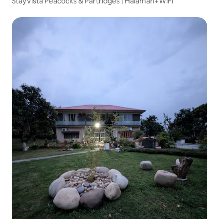
StayVista Peacocks & Partridges | Halaman+WiFi