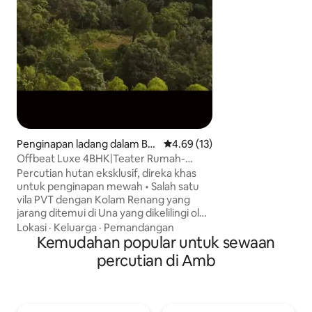
kemudahan asas se
seterika dengan p
dengan peralatan 
memasak dll. Jarak berjalan kaki ke
ladang tempatan 
sugarcanes, lintasa
kehidupan kampun
sukar dilihat dala
Penginapan ladang dalam Ba
Penarafan purata 4.69 daripada
4.69 (13)
ngana
Offbeat Luxe 4BHK|Teater Rumah-
Kolam Renang-GameZon-BFBBQ
Percutian hutan eksklusif, direka khas
untuk penginapan mewah • Salah satu
vila PVT dengan Kolam Renang yang
jarang ditemui di Una yang dikelilingi oleh
hutan • Direka untuk penginapan jangka
Lokasi
·
Keluarga
·
Pemandangan
panjang, kerja sambil bercuti & percutian
Kemudahan popular untuk sewaan
keluarga premium • Lokasi yang tenang
percutian di Amb
dan berkepadatan rendah dengan akses
lancar ke mercu tanda kerohanian dan
indah • Digemari oleh keluarga,
pengembara warga emas & tetamu