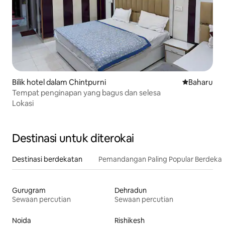
Bilik hotel dalam Chintpurni
Tempat pen
Baharu
Tempat penginapan yang bagus dan selesa
Lokasi
Destinasi untuk diterokai
Destinasi berdekatan
Pemandangan Paling Popular Berdeka
Gurugram
Dehradun
Sewaan percutian
Sewaan percutian
Noida
Rishikesh