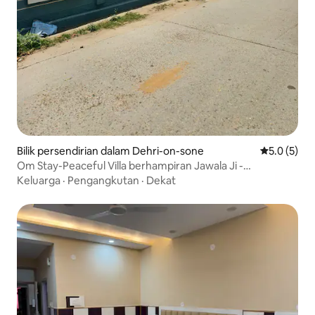
Bilik persendirian dalam Dehri-on-sone
Penarafan p
5.0 (5)
Om Stay-Peaceful Villa berhampiran Jawala Ji -
Shaktipeeth
Keluarga
·
Pengangkutan
·
Dekat