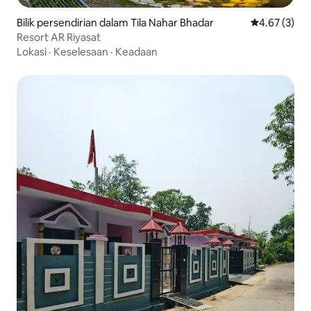
Bilik persendirian dalam Tila Nahar Bhadar
Penarafan pu
4.67 (3)
Resort AR Riyasat
Lokasi
·
Keselesaan
·
Keadaan