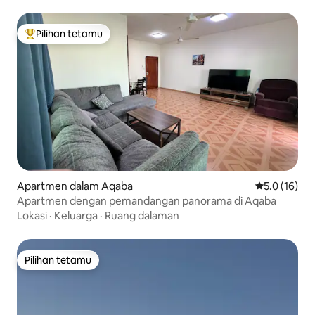
Pilihan tetamu
Pilihan utama tetamu
Apartmen dalam Aqaba
Penarafan pu
5.0 (16)
Apartmen dengan pemandangan panorama di Aqaba
Lokasi
·
Keluarga
·
Ruang dalaman
Pilihan tetamu
Pilihan tetamu