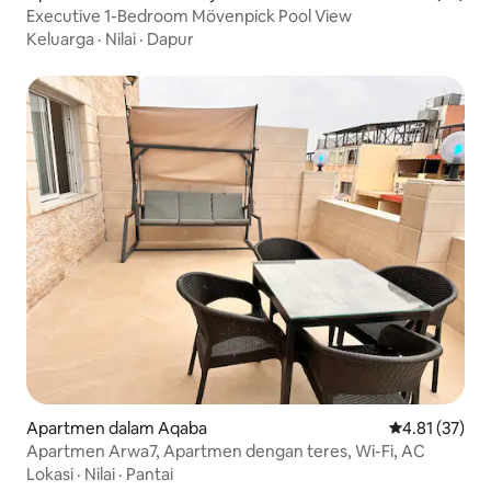
Executive 1-Bedroom Mövenpick Pool View
Keluarga
·
Nilai
·
Dapur
Apartmen dalam Aqaba
Penarafan pur
4.81 (37)
Apartmen Arwa7, Apartmen dengan teres, Wi-Fi, AC
Lokasi
·
Nilai
·
Pantai