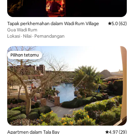
Tapak perkhemahan dalam Wadi Rum Village
Penarafan pu
5.0 (62)
Gua Wadi Rum
Lokasi
·
Nilai
·
Pemandangan
Pilihan tetamu
Pilihan tetamu
Apartmen dalam Tala Bay
Penarafan pur
4.97 (29)