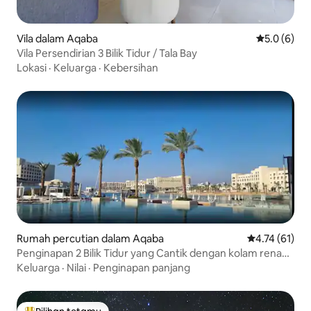
Vila dalam Aqaba
Penarafan p
5.0 (6)
Vila Persendirian 3 Bilik Tidur / Tala Bay
Lokasi
·
Keluarga
·
Kebersihan
Rumah percutian dalam Aqaba
Penarafan pur
4.74 (61)
Penginapan 2 Bilik Tidur yang Cantik dengan kolam renang
di Saraya Aqaba
Keluarga
·
Nilai
·
Penginapan panjang