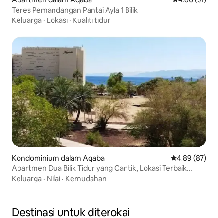
Teres Pemandangan Pantai Ayla 1 Bilik
Keluarga
·
Lokasi
·
Kualiti tidur
Kondominium dalam Aqaba
Penarafan pur
4.89 (87)
Apartmen Dua Bilik Tidur yang Cantik, Lokasi Terbaik
Aqaba.
Keluarga
·
Nilai
·
Kemudahan
Destinasi untuk diterokai