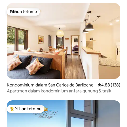
Pilihan tetamu
Pilihan tetamu
Kondominium dalam San Carlos de Bariloche
Penarafan pura
4.88 (138)
Apartmen dalam kondominium antara gunung & tasik
Pilihan tetamu
Pilihan utama tetamu