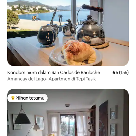
Kondominium dalam San Carlos de Bariloche
Penarafan p
5 (155)
Amancay del Lago- Apartmen di Tepi Tasik
Pilihan tetamu
Pilihan utama tetamu