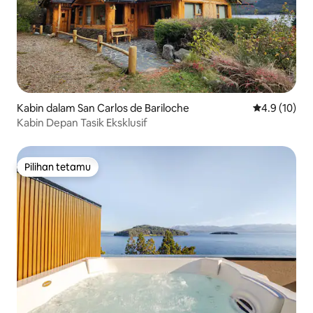
Kabin dalam San Carlos de Bariloche
Penarafan pu
4.9 (10)
Kabin Depan Tasik Eksklusif
Pilihan tetamu
Pilihan tetamu