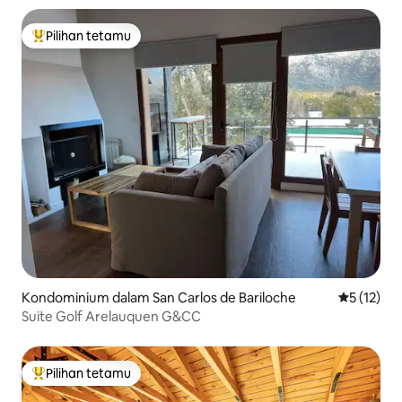
Pilihan tetamu
Pilihan utama tetamu
Kondominium dalam San Carlos de Bariloche
Penarafan 
5 (12)
Suite Golf Arelauquen G&CC
Pilihan tetamu
Pilihan utama tetamu