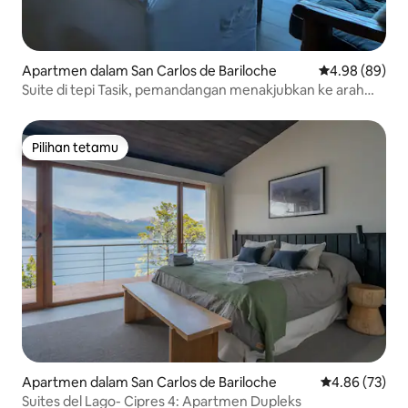
Apartmen dalam San Carlos de Bariloche
Penarafan pura
4.98 (89)
Suite di tepi Tasik, pemandangan menakjubkan ke arah
Tasik Gutierrez.
Pilihan tetamu
Pilihan tetamu
Apartmen dalam San Carlos de Bariloche
Penarafan pur
4.86 (73)
Suites del Lago- Cipres 4: Apartmen Dupleks