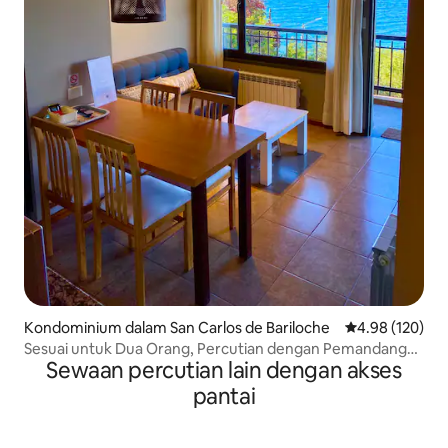
Kondominium dalam San Carlos de Bariloche
Penarafan pura
4.98 (120)
Sesuai untuk Dua Orang, Percutian dengan Pemandangan
Sewaan percutian lain dengan akses
Tasik
pantai