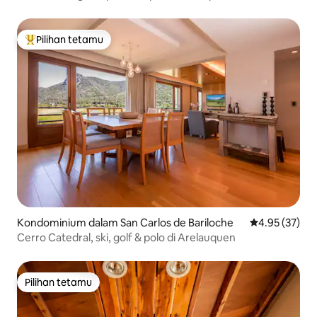
Pilihan tetamu
Pilihan utama tetamu
Kondominium dalam San Carlos de Bariloche
Penarafan pur
4.95 (37)
Cerro Catedral, ski, golf & polo di Arelauquen
Pilihan tetamu
Pilihan tetamu