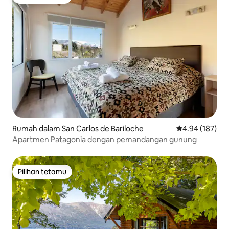
Pilihan tetamu
Rumah dalam San Carlos de Bariloche
Penarafan pura
4.94 (187)
Apartmen Patagonia dengan pemandangan gunung
Pilihan tetamu
Pilihan tetamu