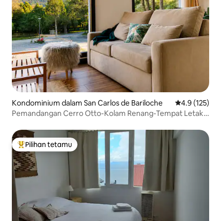
Kondominium dalam San Carlos de Bariloche
Penarafan pur
4.9 (125)
Pemandangan Cerro Otto-Kolam Renang-Tempat Letak
Kereta-Mesra Haiwan
Pilihan tetamu
Pilihan utama tetamu