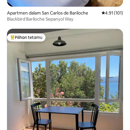
Apartmen dalam San Carlos de Bariloche
Penarafan pura
4.91 (101)
Blackbird Bariloche Sepanyol Way
Pilihan tetamu
Pilihan utama tetamu