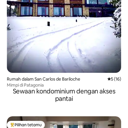
Rumah dalam San Carlos de Bariloche
Penarafan 
5 (16)
Mimpi di Patagonia
Sewaan kondominium dengan akses
pantai
Pilihan tetamu
Pilihan utama tetamu