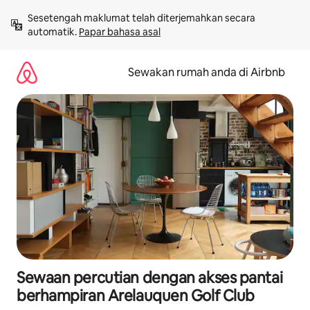
Langkau
Sesetengah maklumat telah diterjemahkan secara 
ke
automatik. 
Papar bahasa asal
kandungan
Sewakan rumah anda di Airbnb
Sewaan percutian dengan akses pantai
berhampiran Arelauquen Golf Club