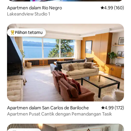
Apartmen dalam Ri­o Negro
Penarafan pura
4.99 (160)
Lakeandview Studio 1
Pilihan tetamu
Pilihan utama tetamu
Apartmen dalam San Carlos de Bariloche
Penarafan pura
4.99 (172)
Apartmen Pusat Cantik dengan Pemandangan Tasik