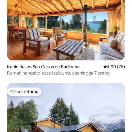
Kabin dalam San Carlos de Bariloche
Penarafan pur
4.99 (76)
Rumah hangat di atas tasik untuk sehingga 7 orang
Pilihan tetamu
Pilihan tetamu