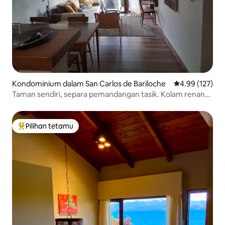
Kondominium dalam San Carlos de Bariloche
Penarafan pura
4.99 (127)
Taman sendiri, separa pemandangan tasik. Kolam renang
masuk/keluar
Pilihan tetamu
Pilihan utama tetamu