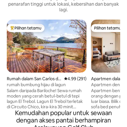
penarafan tinggi untuk lokasi, kebersihan dan banyak
lagi.
Pilihan tetamu
Pilihan tetamu
Pilihan utama tetamu
Pilihan tetamu
Rumah dalam San Carlos de
Penarafan purata 4.99 daripada 
4.99 (291)
Apartmen dalam S
Bariloche
de Bariloche
rumah bumbung hijau di lagun
Apartmen dengan
sauna, kolam rena
Salam daripada Bariloche! Sewa rumah
Apartmen bentuk
moden yang cerah betul-betul di tepi
orang dengan pem
lagun El Trebol. Lagun El Trebol terletak
luar biasa. Bilik dengan katil penuh dan
di Circuito Chico, kira-kira 30 minit
sofa bed penuh di 
Kemudahan popular untuk sewaan
dengan kereta dari pusat bandar
mandi penuh den
Bariloche. Apabila ditemui di "Circuito
Dapur dengan kom
dengan akses pantai berhampiran
Chico" anda berada beberapa km dari
ketuhar elektrik, 