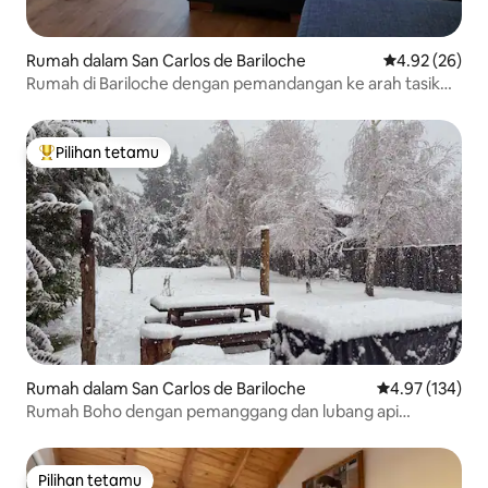
Rumah dalam San Carlos de Bariloche
Penarafan pur
4.92 (26)
Rumah di Bariloche dengan pemandangan ke arah tasik
dan bukit
Pilihan tetamu
Pilihan utama tetamu
Rumah dalam San Carlos de Bariloche
Penarafan pura
4.97 (134)
Rumah Boho dengan pemanggang dan lubang api
berhampiran tasik
Pilihan tetamu