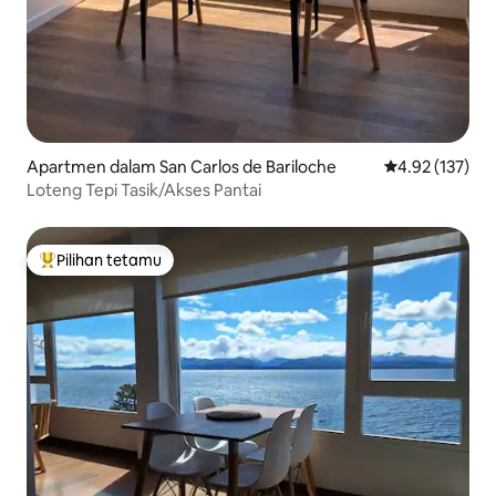
Apartmen dalam San Carlos de Bariloche
Penarafan pura
4.92 (137)
Loteng Tepi Tasik/Akses Pantai
Pilihan tetamu
Pilihan utama tetamu