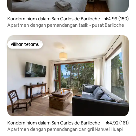
Kondominium dalam San Carlos de Bariloche
Penarafan pura
4.99 (180)
Apartmen dengan pemandangan tasik - pusat Bariloche
Pilihan tetamu
Pilihan tetamu
Kondominium dalam San Carlos de Bariloche
Penarafan pura
4.92 (161)
Apartmen dengan pemandangan dan gril Nahuel Huapi