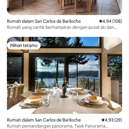
Rumah dalam San Carlos de Bariloche
Penarafan pura
4.94 (108)
Rumah yang cantik berhampiran dengan pusat ski dan
pantai II
Pilihan tetamu
Pilihan tetamu
Rumah dalam San Carlos de Bariloche
Penarafan pur
4.93 (29)
Rumah pemandangan panorama, Tasik Panorama