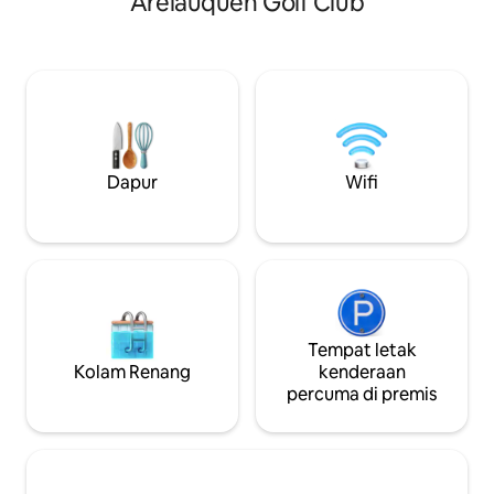
Arelauquen Golf Club
tempat-tempat yang indah: - Jarak dari
sejuk beku, ketuh
Cerro Campanario (pemandangan dunia
pinggan mangkuk
ketujuh terbaik! ) : 2 km - Jarak dari
ruang tamu luaran. 
Koloni Switzerland: 5km - Jarak ke View
180MB. Kolam air 
Point: 3km - Jarak Semenanjung San
solarium, gimnasi
Pedro: 4km - Jarak ke Cerro Catedral:
dengan gril penuh
20km Jika anda tidak mempunyai
kegunaan bersama. Pemanas o
pengangkutan sendiri, terdapat
papak berseri. Parkir Dilindungi. Akses
pengangkutan awam penumpang 20
Persendirian Panta
Dapur
Wifi
minit berjalan kaki dari rumah dan
sewaan basikal adalah 20 minit berjalan
kaki. Setiap bilik persendirian termasuk:.
Katil double (180*200). TV LCD. WI-FI.
Bilik mandi persendirian dengan
pemandangan lagun Saya bertutur
dalam bahasa Sepanyol, Inggeris dan
Portugis (bahasa ibunda). Beritahu kami
Tempat letak
jika anda ada sebarang soalan lanjut
Kolam Renang
kenderaan
sebelum membuat tempahan!! Saya
percuma di premis
tidak sabar untuk mengalu-alukan anda
ke Bariloche!