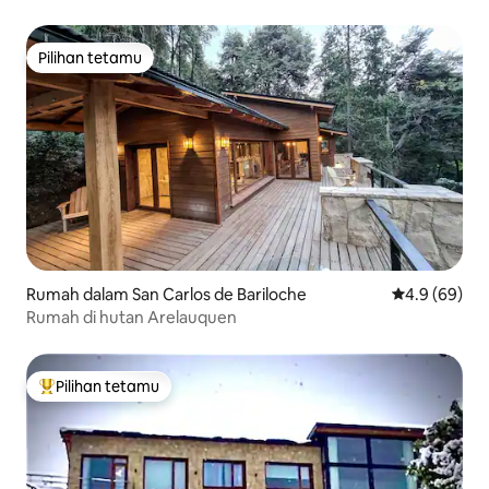
Moreno, Moden
Pilihan tetamu
Pilihan tetamu
Rumah dalam San Carlos de Bariloche
Penarafan pu
4.9 (69)
Rumah di hutan Arelauquen
Pilihan tetamu
Pilihan utama tetamu