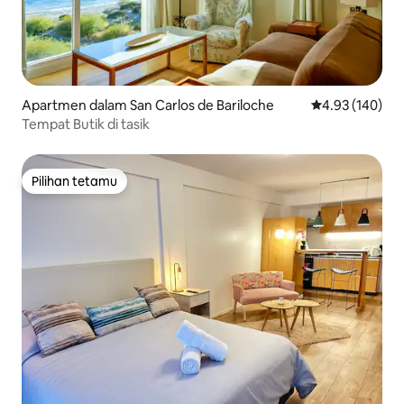
Apartmen dalam San Carlos de Bariloche
Penarafan pura
4.93 (140)
Tempat Butik di tasik
Pilihan tetamu
Pilihan tetamu