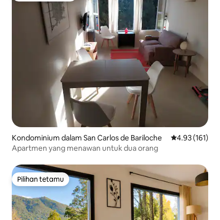
Kondominium dalam San Carlos de Bariloche
Penarafan pura
4.93 (161)
Apartmen yang menawan untuk dua orang
Pilihan tetamu
Pilihan tetamu