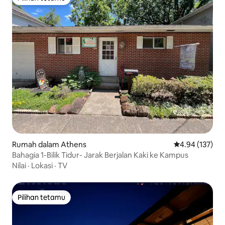
Pilihan tetamu
Rumah dalam Athens
Penarafan pura
4.94 (137)
Bahagia 1-Bilik Tidur- Jarak Berjalan Kaki ke Kampus
Nilai
·
Lokasi
·
TV
Pilihan tetamu
Pilihan tetamu