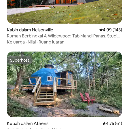
Kabin dalam Nelsonville
Penarafan pura
4.99 (143)
Rumah Berbingkai A Wildewood: Tab Mandi Panas, Studio
Yoga, Lubang Api
Keluarga
·
Nilai
·
Ruang luaran
Superhost
Superhost
Kubah dalam Athens
Penarafan pur
4.75 (61)