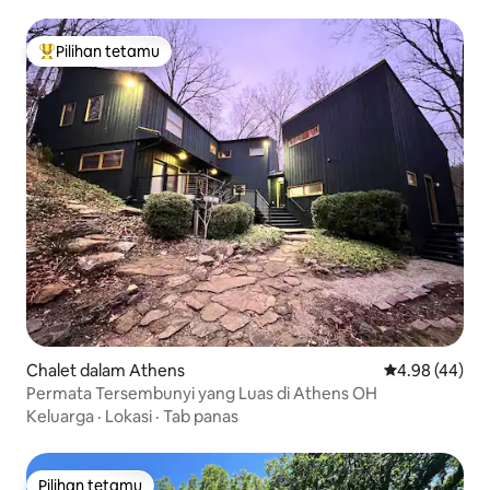
Pilihan tetamu
Pilihan utama tetamu
Chalet dalam Athens
Penarafan pur
4.98 (44)
Permata Tersembunyi yang Luas di Athens OH
Keluarga
·
Lokasi
·
Tab panas
Pilihan tetamu