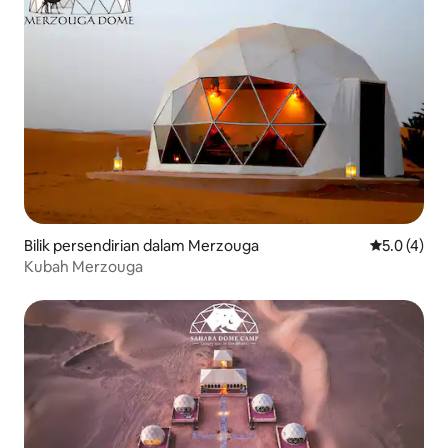
Bilik persendirian dalam Merzouga
Penarafan p
5.0 (4)
Kubah Merzouga