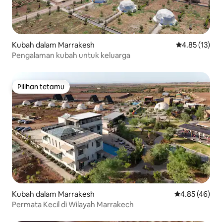
Kubah dalam Marrakesh
Penarafan pur
4.85 (13)
Pengalaman kubah untuk keluarga
Pilihan tetamu
Pilihan tetamu
Kubah dalam Marrakesh
Penarafan pur
4.85 (46)
Permata Kecil di Wilayah Marrakech