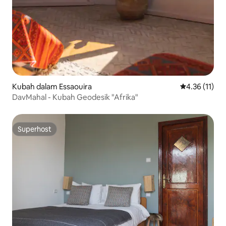
Kubah dalam Essaouira
Penarafan pur
4.36 (11)
DavMahal - Kubah Geodesik "Afrika"
Superhost
Superhost