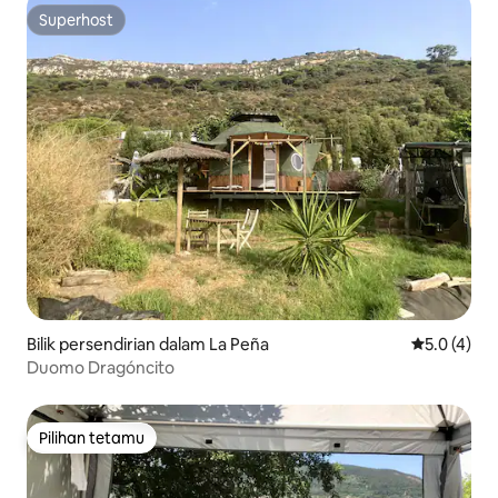
Superhost
Superhost
Bilik persendirian dalam La Peña
Penarafan p
5.0 (4)
Duomo Dragóncito
Pilihan tetamu
Pilihan tetamu