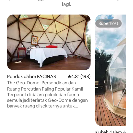
lagi.
Superhost
Superhost
Pondok dalam FACINAS
Penarafan purata 4.81 daripada 
4.81 (198)
The Geo-Dome: Persendirian dan
Selesa, Percutian Semula Jadi
Ruang Percutian Paling Popular Kami!
Terpencil di dalam pokok dan fauna
semula jadi terletak Geo-Dome dengan
banyak ruang di sekitarnya untuk
berbaring di bawah sinar matahari,
melihat bintang-bintang atau berhenti
daripada kebisingan kehidupan moden.
Kubah ini dibina di atas platform kayu
Kubah dalam Aloz