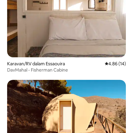
Karavan/RV dalam Essaouira
Penarafan pur
4.86 (14)
DavMahal - Fisherman Cabine