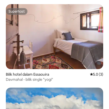
Superhost
Superhost
Bilik hotel dalam Essaouira
Penarafan p
5.0 (3)
Davmahal - bilik single "yogi"