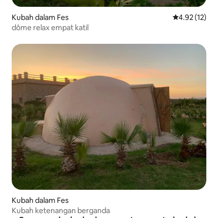
Kubah dalam Fes
Penarafan pur
4.92 (12)
dôme relax empat katil
Kubah dalam Fes
Kubah ketenangan berganda