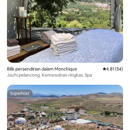
Bilik persendirian dalam Monchique
Penarafan pur
4.81 (54)
Jauhi pelancong. Kemewahan ringkas. Spa
Superhost
Superhost