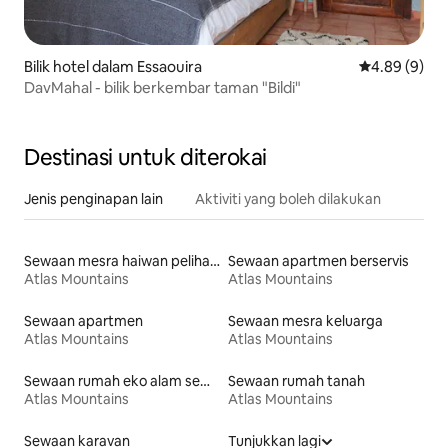
Bilik hotel dalam Essaouira
Penarafan pu
4.89 (9)
DavMahal - bilik berkembar taman "Bildi"
Destinasi untuk diterokai
Jenis penginapan lain
Aktiviti yang boleh dilakukan
Sewaan mesra haiwan peliharaan
Sewaan apartmen berservis
Atlas Mountains
Atlas Mountains
Sewaan apartmen
Sewaan mesra keluarga
Atlas Mountains
Atlas Mountains
Sewaan rumah eko alam semula jadi
Sewaan rumah tanah
Atlas Mountains
Atlas Mountains
Sewaan karavan
Tunjukkan lagi