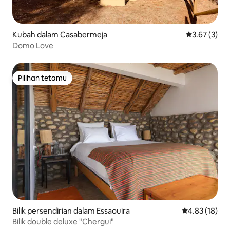
Kubah dalam Casabermeja
Penarafan pu
3.67 (3)
Domo Love
Pilihan tetamu
Pilihan tetamu
Bilik persendirian dalam Essaouira
Penarafan pur
4.83 (18)
Bilik double deluxe "Chergui"