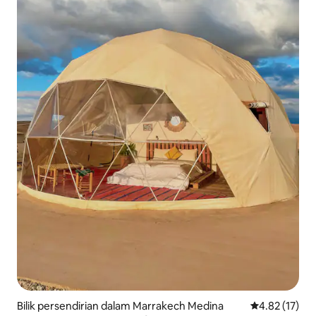
Bilik persendirian dalam Marrakech Medina
Penarafan pur
4.82 (17)