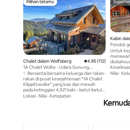
Pilihan tetamu
Superho
Pilihan tetamu
Superho
Kabin da
Pondok g
dengan p
Untuk keg
selatan
menawarka
Chalet dalam Wolfsberg
Penarafan purata 4.95 d
4.95 (112)
diubahsua
Keselesa
1A Chalet Wolke - Udara Gunung,
Sama ada
Kembara & Kesejahteraan
Nilai
·
Kel
✨ Bersantai bersama keluarga dan rakan-
sejuk, ka
rakan di pusat kesejahteraan “1A Chalet
penginap
Klippitzwolke” yang luas dan mewah
empat ora
pada ketinggian 4,921 kaki – betul-betul
persegi. I
di kawasan pendakian dan ski Klippitztörl.
Lokasi
·
Nilai
·
Ketepatan
cerah. Tempat percutian yang menarik
🧖‍♂️ Kawasan spa berkaca dengan tab
Kemudah
ini tidak 
mandi air panas & kabin inframerah 🛏️
Mölltal d
Boleh memuatkan sehingga 10 tetamu (3
untuk me
bilik double, 1 bilik dengan katil dua
ski/menda
tingkat, sofa katil) 🧺 Cadar & tuala
Lihat peny
disertakan 🎿 Lif ski terletak tidak jauh