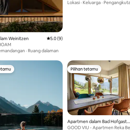
Lokasi
·
Keluarga
·
Pengangkut
lam Weinitzen
Penarafan purata 5.0 daripada 5, 9 ulasan
5.0 (9)
 HOAM
emandangan
·
Ruang dalaman
tetamu
Pilihan tetamu
tetamu
Pilihan tetamu
Apartmen dalam Bad Hofgaste
n
GOOD VIU - Apartmen Reka B
daripada 5, 37 ulasan