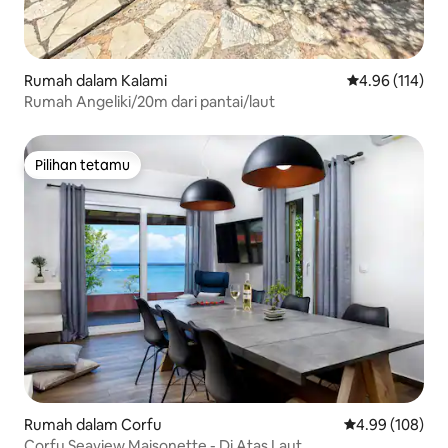
Rumah dalam Kalami
Penarafan pura
4.96 (114)
Rumah Angeliki/20m dari pantai/laut
Pilihan tetamu
Pilihan tetamu
Rumah dalam Corfu
Penarafan pura
4.99 (108)
Corfu Seaview Maisonette - Di Atas Laut