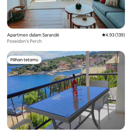
Apartmen dalam Sarandë
Penarafan pura
4.93 (139)
Poseidon's Perch
Pilihan tetamu
Pilihan tetamu