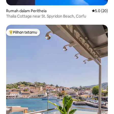
Rumah dalam Peritheia
Penarafan pu
5.0 (20)
Thalia Cottage near St. Spyridon Beach, Corfu
Pilihan tetamu
Pilihan utama tetamu