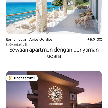
Rumah dalam Agios Gordios
Penarafan pu
5.0 (30)
EuGeniaS villa
Sewaan apartmen dengan penyaman
udara
Pilihan tetamu
Pilihan utama tetamu