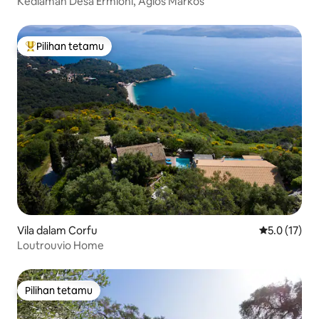
Kediaman Desa Ermioni, Agios Markos
Pilihan tetamu
Pilihan utama tetamu
Vila dalam Corfu
Penarafan pu
5.0 (17)
Loutrouvio Home
Pilihan tetamu
Pilihan tetamu