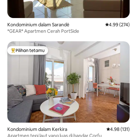
Kondominium dalam Sarandë
Penarafan pura
4.99 (274)
*GEAR* Apartmen Cerah PortSide
Pilihan tetamu
Pilihan utama tetamu
Kondominium dalam Kerkira
Penarafan pura
4.98 (131)
Apartmen tepi laut yang luas di bandar Corfu