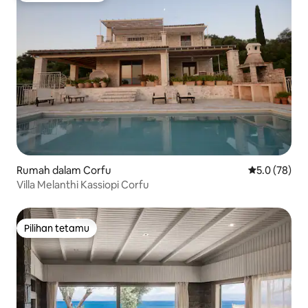
Rumah dalam Corfu
Penarafan pu
5.0 (78)
Villa Melanthi Kassiopi Corfu
Pilihan tetamu
Pilihan tetamu