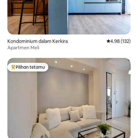
Kondominium dalam Kerkira
Penarafan pura
4.98 (132)
Apartmen Meli
Pilihan tetamu
Pilihan utama tetamu