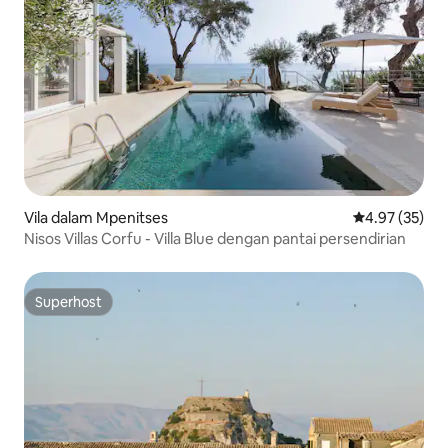
Vila dalam Mpenitses
Penarafan pur
4.97 (35)
Nisos Villas Corfu - Villa Blue dengan pantai persendirian
Superhost
Superhost