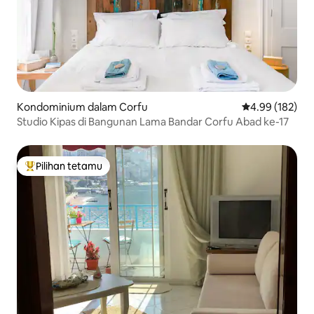
Kondominium dalam Corfu
Penarafan pura
4.99 (182)
Studio Kipas di Bangunan Lama Bandar Corfu Abad ke-17
Pilihan tetamu
Pilihan utama tetamu