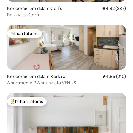
Kondominium dalam Corfu
Penarafan pura
4.82 (287)
Bella Vista Corfu
Pilihan tetamu
Pilihan tetamu
Kondominium dalam Kerkira
Penarafan pura
4.86 (210)
Apartmen VIP Annunziata VENUS
Pilihan tetamu
Pilihan utama tetamu