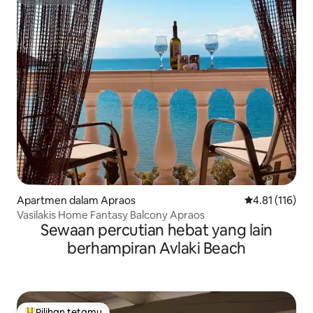
Superhost
Apartmen dalam Apraos
Penarafan pura
4.81 (116)
Vasilakis Home Fantasy Balcony Apraos
Sewaan percutian hebat yang lain
berhampiran Avlaki Beach
Pilihan tetamu