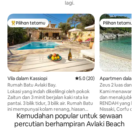
lagi.
Pilihan tetamu
Pilihan tetamu
Pilihan utama tetamu
Pilihan tetamu
Vila dalam Kassiopi
Penarafan purata 5.0 daripada
5.0 (20)
Apartmen dalam 
Rumah Batu Avlaki Bay.
Zeus 2 luas dan c
renang persendiri
Lokasi yang indah dikelilingi oleh pokok
Kami menawarkan
Zaitun dan 3 minit berjalan kaki rata ke
dan menakjubkan
pantai. 3 bilik tidur, 3 bilik air. Rumah Batu
RENDAH yang besar
ini mempunyai kolam renang, hiasan
Nissaki, Corfu di p
Kemudahan popular untuk sewaan
dalaman yang lazat dan taman yang
dianggap sebagai C
subur, hanya sepelemparan batu, 3 minit
mempunyai peman
percutian berhampiran Avlaki Beach
berjalan kaki dari teluk Avlaki. Salah satu
luar biasa. Jarak k
teluk tercantik yang belum disentuh di
pasar raya, kedai r
Corfu. Kebanyakan vila mempunyai
pasar buah-buaha