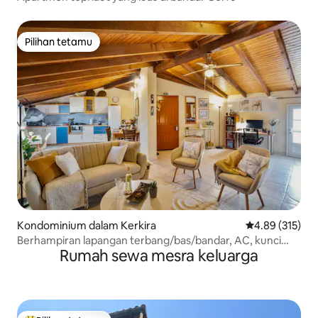
Pilihan tetamu
Pilihan tetamu
Kondominium dalam Kerkira
Penarafan pura
4.89 (315)
Berhampiran lapangan terbang/bas/bandar, AC, kunci
Rumah sewa mesra keluarga
pintar, dapur lengkap