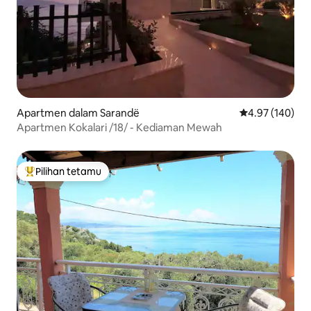
Apartmen dalam Sarandë
Penarafan pura
4.97 (140)
Apartmen Kokalari /18/ - Kediaman Mewah
Pilihan tetamu
Pilihan utama tetamu