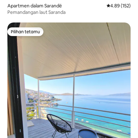
Apartmen dalam Sarandë
Penarafan pura
4.89 (152)
Pemandangan laut Saranda
Pilihan tetamu
Pilihan tetamu