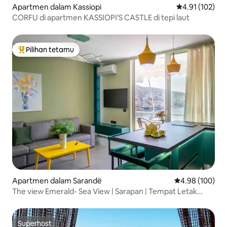
Apartmen dalam Kassiopi
Penarafan pura
4.91 (102)
CORFU di apartmen KASSIOPI'S CASTLE di tepi laut
Pilihan tetamu
Pilihan utama tetamu
Apartmen dalam Sarandë
Penarafan pura
4.98 (100)
The view Emerald- Sea View | Sarapan | Tempat Letak
Kenderaan Percuma
Superhost