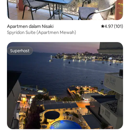
Apartmen dalam Nisaki
Penarafan pura
4.97 (101)
Spyridon Suite (Apartmen Mewah)
Superhost
Superhost