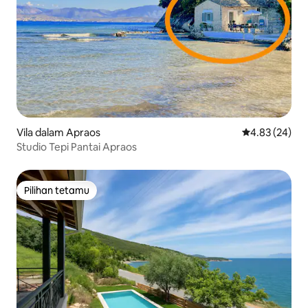
Vila dalam Apraos
Penarafan pur
4.83 (24)
Studio Tepi Pantai Apraos
Pilihan tetamu
Pilihan tetamu