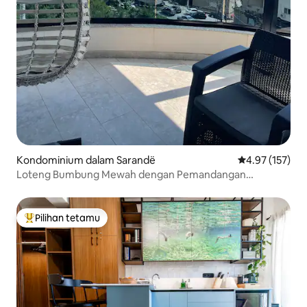
Kondominium dalam Sarandë
Penarafan pura
4.97 (157)
Loteng Bumbung Mewah dengan Pemandangan
Panorama Laut Ionia
Pilihan tetamu
Pilihan utama tetamu