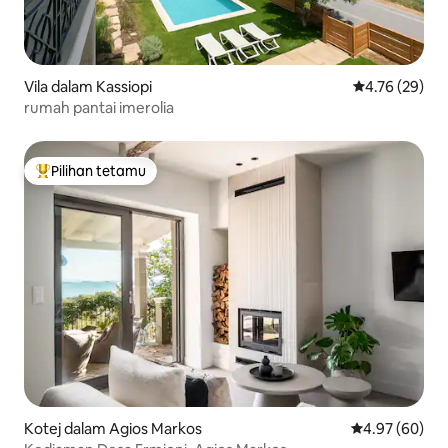
Vila dalam Kassiopi
Penarafan pur
4.76 (29)
rumah pantai imerolia
Pilihan tetamu
Pilihan utama tetamu
Kotej dalam Agios Markos
Penarafan pur
4.97 (60)