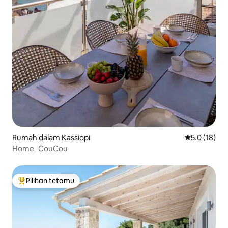
Rumah dalam Kassiopi
Penarafan pu
5.0 (18)
Home_CouCou
Pilihan tetamu
Pilihan utama tetamu