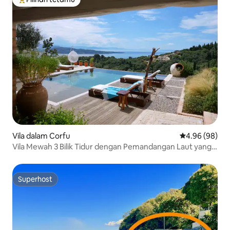
Pilihan utama tetamu
Vila dalam Corfu
Penarafan pura
4.96 (98)
Vila Mewah 3 Bilik Tidur dengan Pemandangan Laut yang
Menakjubkan di Sinies
Superhost
Superhost