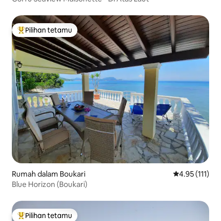
Pilihan tetamu
Pilihan utama tetamu
Rumah dalam Boukari
Penarafan pura
4.95 (111)
Blue Horizon (Boukari)
Pilihan tetamu
Pilihan utama tetamu