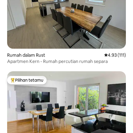
Rumah dalam Rust
Penarafan pura
4.93 (111)
Apartmen Kern - Rumah percutian rumah separa
Pilihan tetamu
Pilihan utama tetamu