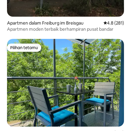
Apartmen dalam Freiburg im Breisgau
Penarafan pur
4.8 (281)
Apartmen moden terbaik berhampiran pusat bandar
Pilihan tetamu
Pilihan tetamu