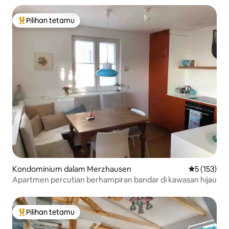
Pilihan tetamu
Pilihan utama tetamu
Kondominium dalam Merzhausen
Penarafan p
5 (153)
Apartmen percutian berhampiran bandar di kawasan hijau
Pilihan tetamu
Pilihan utama tetamu