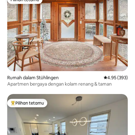
Pilihan tetamu
Rumah dalam Stühlingen
Penarafan pura
4.95 (393)
Apartmen bergaya dengan kolam renang & taman
Pilihan tetamu
Pilihan utama tetamu