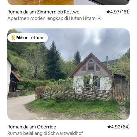
Rumah dalam Zimmern ob Rottweil
Penarafan pura
4.97 (161)
Apartmen moden lengkap di Hutan Hitam ☀️
Pilihan tetamu
Pilihan utama tetamu
Rumah dalam Oberried
Penarafan pur
4.92 (64)
Rumah belakang di Schwarzwaldhof