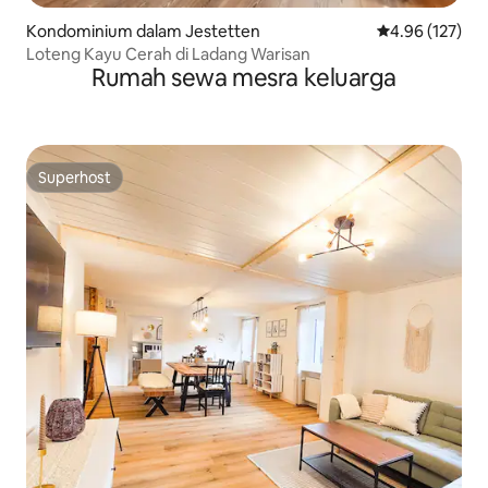
Kondominium dalam Jestetten
Penarafan pura
4.96 (127)
Loteng Kayu Cerah di Ladang Warisan
Rumah sewa mesra keluarga
Superhost
Superhost