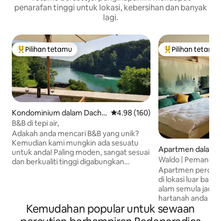
penarafan tinggi untuk lokasi, kebersihan dan banyak
lagi.
Pilihan tetamu
Pilihan tetamu
Pilihan utama tetamu
Pilihan utama te
Kondominium dalam Dachs
Penarafan purata 4.98 daripada 
4.98 (160)
en
B&B di tepi air,
Adakah anda mencari B&B yang unik?
Kemudian kami mungkin ada sesuatu
Apartmen dalam L
untuk anda! Paling moden, sangat sesuai
Waldo | Pemandanga
dan berkualiti tinggi digabungkan
Apartmen percuti
dengan reka bentuk halus menjamin
di lokasi luar banda
keselesaan yang anda mungkin inginkan.
alam semula jadi y
Terletak di tengah-tengah alam semula
hartanah anda bol
jadi yang utuh dan tidak dimanfaatkan di
Kemudahan popular untuk sewaan
hiking dan berbasi
tepi sungai Rhein dan tidak terlalu jauh
ski, lif ski dan res
daripada beberapa permata Swedia. Ini