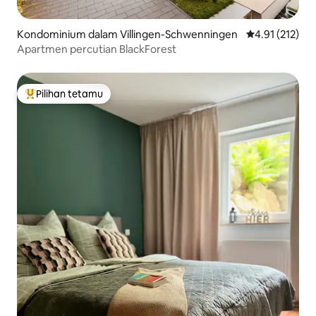
Kondominium dalam Villingen-Schwenningen
Penarafan pura
4.91 (212)
Apartmen percutian BlackForest
Pilihan tetamu
Pilihan utama tetamu