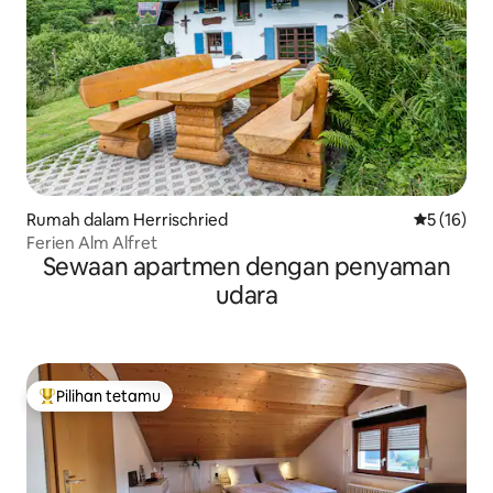
Rumah dalam Herrischried
Penarafan 
5 (16)
Ferien Alm Alfret
Sewaan apartmen dengan penyaman
udara
Pilihan tetamu
Pilihan utama tetamu