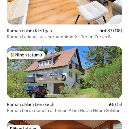
Rumah dalam Klettgau
Penarafan pura
4.87 (118)
Rumah Ladang Luas berhampiran Air Terjun Zurich &
Rhine
Pilihan tetamu
Pilihan utama tetamu
Rumah dalam Lenzkirch
Penarafan 
5 (15)
Rumah berdiri sendiri di Taman Alam Hutan Hitam Selatan
Pilihan tetamu