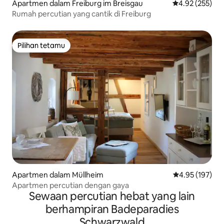
Apartmen dalam Freiburg im Breisgau
Penarafan pura
4.92 (255)
Rumah percutian yang cantik di Freiburg
Pilihan tetamu
Pilihan tetamu
Apartmen dalam Müllheim
Penarafan pura
4.95 (197)
Apartmen percutian dengan gaya
Sewaan percutian hebat yang lain
berhampiran Badeparadies
Schwarzwald