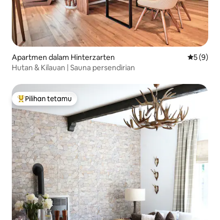
Apartmen dalam Hinterzarten
Penarafan
5 (9)
Hutan & Kilauan | Sauna persendirian
Pilihan tetamu
Pilihan utama tetamu