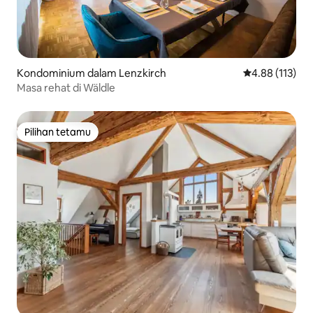
Kondominium dalam Lenzkirch
Penarafan pura
4.88 (113)
Masa rehat di Wäldle
Pilihan tetamu
Pilihan tetamu