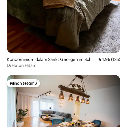
Kondominium dalam Sankt Georgen im Schw
Penarafan pura
4.96 (135)
arzwald
Di Hutan Hitam
Pilihan tetamu
Pilihan tetamu