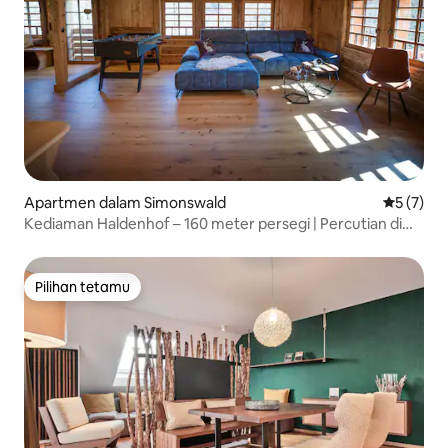
Apartmen dalam Simonswald
Penarafan
5 (7)
Kediaman Haldenhof – 160 meter persegi | Percutian di
Black Forest
Pilihan tetamu
Pilihan tetamu