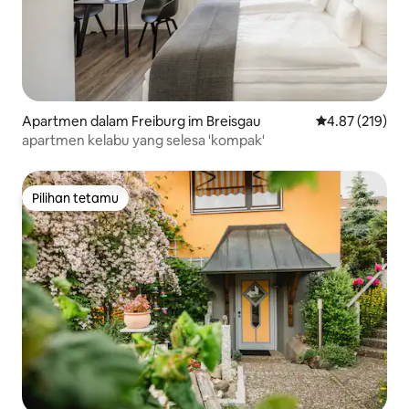
Apartmen dalam Freiburg im Breisgau
Penarafan pura
4.87 (219)
apartmen kelabu yang selesa 'kompak'
Pilihan tetamu
Pilihan tetamu