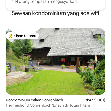
144 orang tempatan mengesyorkan
Sewaan kondominium yang ada wifi
Pilihan tetamu
Pilihan utama tetamu
Kondominium dalam Vöhrenbach
Penarafan pura
4.99 (101)
Hermeshof di Vöhrenbach/Linach di Hutan Hitam