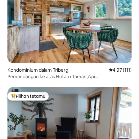
Kondominium dalam Triberg
Penarafan pura
4.97 (111)
Pemandangan ke atas Hutan+Taman,Api
unggun,Perapian
Pilihan tetamu
Pilihan utama tetamu