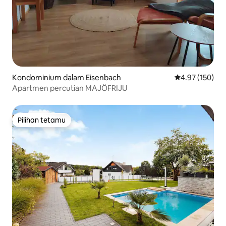
Kondominium dalam Eisenbach
Penarafan pura
4.97 (150)
Apartmen percutian MAJÖFRIJU
Pilihan tetamu
Pilihan tetamu