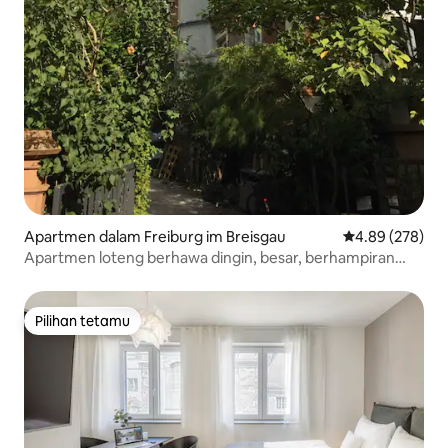
Apartmen dalam Freiburg im Breisgau
Penarafan pura
4.89 (278)
Apartmen loteng berhawa dingin, besar, berhampiran
pusat bandar
Pilihan tetamu
Pilihan tetamu