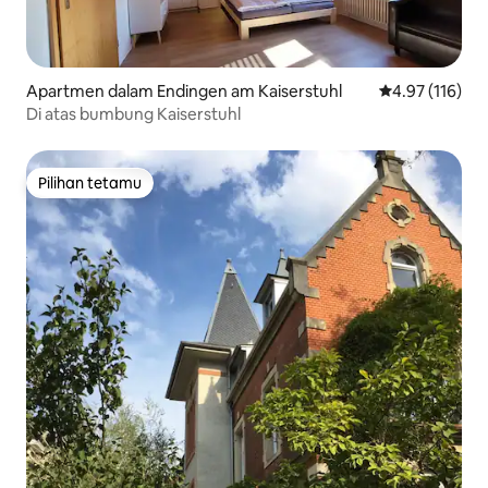
Apartmen dalam Endingen am Kaiserstuhl
Penarafan pura
4.97 (116)
Di atas bumbung Kaiserstuhl
Pilihan tetamu
Pilihan tetamu