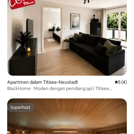
Apartmen dalam Titisee-Neustadt
Penarafan
5 (4)
BlackHome · Moden dengan pendiang api | Titisee
Schwarzwald
Superhost
Superhost