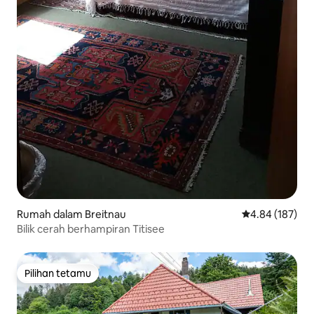
Rumah dalam Breitnau
Penarafan pura
4.84 (187)
Bilik cerah berhampiran Titisee
Pilihan tetamu
Pilihan tetamu