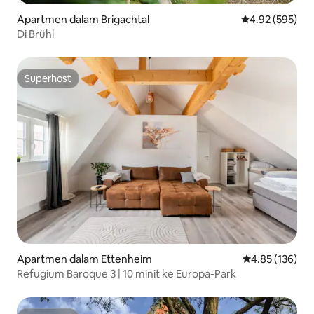
Apartmen dalam Brigachtal
Penarafan pura
4.92 (595)
Di Brühl
Superhost
Superhost
Apartmen dalam Ettenheim
Penarafan pura
4.85 (136)
Refugium Baroque 3 | 10 minit ke Europa-Park