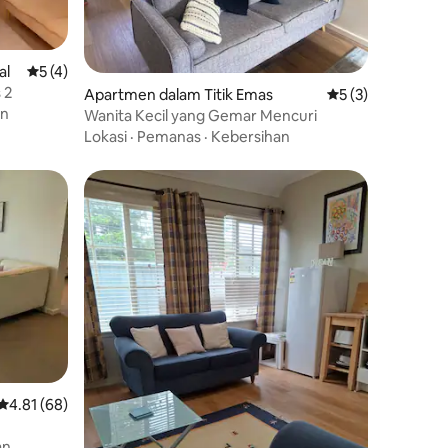
al
Penarafan purata 5 daripada 5, 4 ulasan
5 (4)
 2
Apartmen dalam Titik Emas
Penarafan purata 
5 (3)
an
Wanita Kecil yang Gemar Mencuri
Lokasi
·
Pemanas
·
Kebersihan
Penarafan purata 4.81 daripada 5, 68 ulasan
4.81 (68)
an