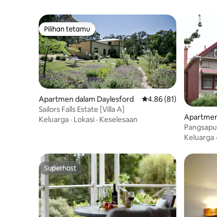
Pilihan tetamu
Pilihan tetamu
Apartmen dalam Daylesford
Penarafan purata 4.86 
4.86 (81)
Sailors Falls Estate [Villa A]
Apartmen 
Keluarga
·
Lokasi
·
Keselesaan
Pangsapur
dengan S
Keluarga
Superhost
Superhost