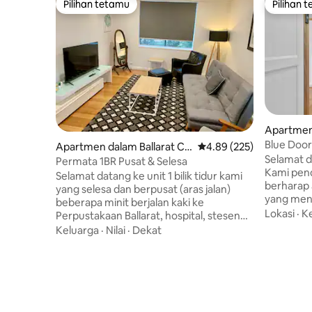
Pilihan tetamu
Pilihan 
Pilihan tetamu
Pilihan 
Apartmen 
ntral
Blue Door
Apartmen dalam Ballarat Ce
Penarafan purata 4.89 d
4.89 (225)
Letak Ke
Selamat d
ntral
Permata 1BR Pusat & Selesa
Kami pend
Selamat datang ke unit 1 bilik tidur kami
berharap
yang selesa dan berpusat (aras jalan)
yang mena
beberapa minit berjalan kaki ke
tengah We
Lokasi
·
K
Perpustakaan Ballarat, hospital, stesen
pokok yan
kereta api, pasar raya, kafe & CBD. Tasik
Keluarga
·
Nilai
·
Dekat
bawah ini
Wendouree yang indah dalam jarak
kaki ke T
berjalan kaki. Dapur kami yang kemas
restoran,
mempunyai ketuhar, ketuhar gelombang
stesen ke
mikro, cerek, pembakar roti, peti sejuk &
di mana a
kemudahan lain untuk menyediakan atau
makan. Di
memanaskan makanan. Kawasan