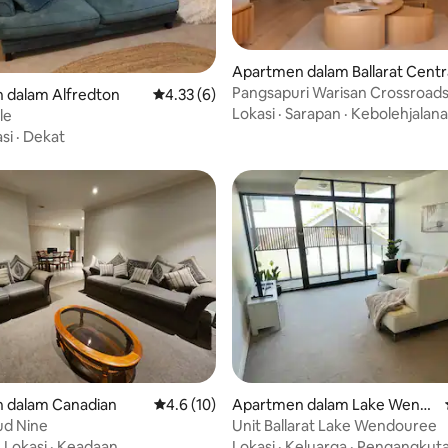
daripada 5, 23 ulasan
Apartmen dalam Ballarat Centr
Pangsapuri Warisan Crossroads
 dalam Alfredton
Penarafan purata 4.33 daripada 5, 6 ulasan
4.33 (6)
Lokasi
·
Sarapan
·
Kebolehjalan
le
si
·
Dekat
aripada 5, 104 ulasan
 dalam Canadian
Penarafan purata 4.6 daripada 5, 10 ulasan
4.6 (10)
Apartmen dalam Lake Wend
ouree
ud Nine
Unit Ballarat Lake Wendouree
·
Lokasi
·
Keadaan
Lokasi
·
Keluarga
·
Pengangkut