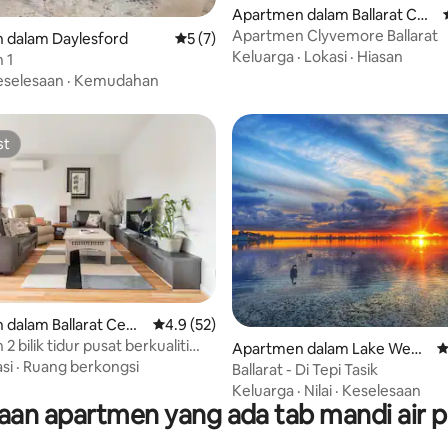
Apartmen dalam Ballarat Cen
daripada 5, 12 ulasan
tral
Apartmen Clyvemore Ballarat
 dalam Daylesford
Penarafan purata 5 daripada 5, 7 ulasan
5 (7)
Keluarga
·
Lokasi
·
Hiasan
 1
eselesaan
·
Kemudahan
st
st
dalam Ballarat Cent
Penarafan purata 4.9 daripada 5, 52 ulasan
4.9 (52)
 bilik tidur pusat berkualiti
aripada 5, 552 ulasan
Apartmen dalam Lake Wend
P
an tasik
si
·
Ruang berkongsi
ouree
Ballarat - Di Tepi Tasik
Keluarga
·
Nilai
·
Keselesaan
an apartmen yang ada tab mandi air 