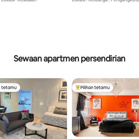
Sewaan apartmen persendirian
n tetamu
Pilihan tetamu
 utama tetamu
Pilihan utama tetamu