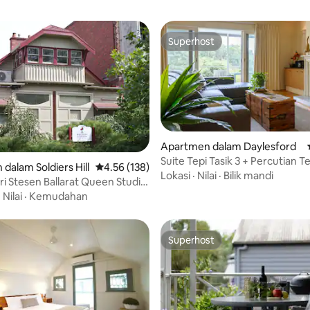
Superhost
Superhost
daripada 5, 81 ulasan
Apartmen dalam Daylesford
Suite Tepi Tasik 3 + Percutian Te
dalam Soldiers Hill
Penarafan purata 4.56 daripada 5, 138 ulasan
4.56 (138)
Mandian Spa
Lokasi
·
Nilai
·
Bilik mandi
i Stesen Ballarat Queen Studio
pa
·
Nilai
·
Kemudahan
Superhost
Superhost