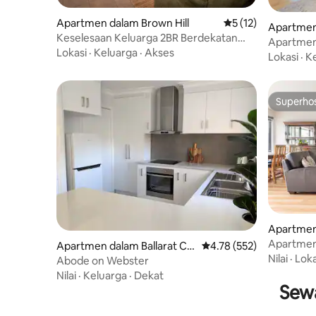
Apartmen dalam Brown Hill
Penarafan purata 5 
5 (12)
Apartmen
Keselesaan Keluarga 2BR Berdekatan
Apartmen
dengan Sovereign Hill & City
Lokasi
·
Keluarga
·
Akses
Lokasi
·
K
Superho
Superho
Apartmen 
ral
Apartmen 2
Apartmen dalam Ballarat Ce
Penarafan purata 4.78 d
4.78 (552)
berhampir
Nilai
·
Loka
ntral
Abode on Webster
Nilai
·
Keluarga
·
Dekat
Sewa