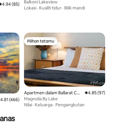
Balkoni Lakeview
Penarafan purata 4.94 daripada 5, 85 ulasan
4.94 (85)
Lokasi
·
Kualiti tidur
·
Bilik mandi
Pilihan tetamu
Pilihan tetamu
Apartmen dalam Ballarat Cen
Penarafan purata 4.85
4.85 (97)
tral
Magnolia By Lake
enarafan purata 4.81 daripada 5, 466 ulasan
4.81 (466)
Nilai
·
Keluarga
·
Pengangkutan
panas