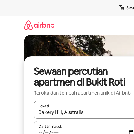
Langkau
Ses
ke
kandungan
Sewaan percutian
apartmen di Bukit Roti
Teroka dan tempah apartmen unik di Airbnb
Lokasi
Apabila hasil tersedia, navigasi dengan kekunci
Daftar masuk