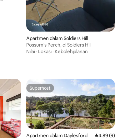
Apartmen dalam Soldiers Hill
Possum's Perch, di Soldiers Hill
Nilai
·
Lokasi
·
Kebolehjalanan
Superhost
Superhost
Apartmen dalam Daylesford
Penarafan purata 4.8
4.89 (9)