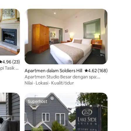
Penarafan purata 4.96 daripada 5, 23 ulasan
4.96 (23)
pi Tasik +
Apartmen dalam Soldiers Hill
Penarafan purata 4.62 
4.62 (168)
Apartmen Studio Besar dengan spa:
Central Ballarat
Nilai
·
Lokasi
·
Kualiti tidur
Superhost
Superhost