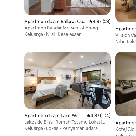
Apartmen dalam Ballarat Cen
Penarafan purata 4.87 
4.87 (23)
tral
Apartmen Bandar Mewah - 4 orang
Apartmen
boleh tidur
Keluarga
·
Nilai
·
Keselesaan
Villa on Va
Nilai
·
Loka
Apartmen dalam Lake Wend
Penarafan purata 4.37 d
4.37 (104)
ouree
Lakeside Bliss | Rumah Tetamu Lokasi
Apartmen
Sempurna
Keluarga
·
Lokasi
·
Penyaman udara
Kotej Clo
Keluarga