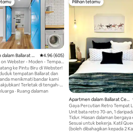
tetamu
Pilihan tetamu
tetamu
Pilihan tetamu
dalam Ballarat Ce
Penarafan purata 4.96 daripada 5, 605 ulasan
4.96 (605)
 on Webster - Moden - Tempat
aripada 5, 225 ulasan
reta Percuma
atang ke Pintu Biru di Webster!
uduk tempatan Ballarat dan
 anda menikmati bandar kami
kjubkan! Terletak di tengah-
bster Street yang dibarisi
eluarga
·
Ruang dalaman
g indah, apartmen tingkat
Apartmen dalam Ballarat Cen
 berada dalam jarak berjalan
tral
Gaya Percutian Retro Tempat 
asik Wendouree, kafe dan
Kenderaan Percuma Peng
Unit bata retro 70-an, 1 daripada 3. 2 
 hospital, GovHub, pasar raya,
Tidur. Hiasan dalaman bergaya e
reta api dan Armstrong Street
Sesuai untuk bekerja. Katil Queen & King
nda dimanjakan dengan pilihan
(boleh dibahagikan kepada 2 Kat
 tapak, tempat letak kereta