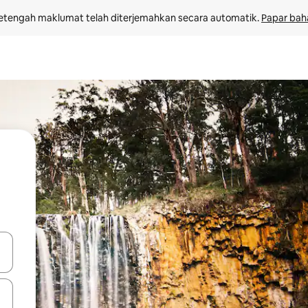
etengah maklumat telah diterjemahkan secara automatik. 
Papar bah
 anak panah atas dan bawah atau teroka dengan sentuhan atau gerak l