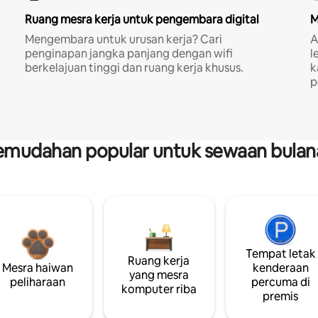
Ruang mesra kerja untuk pengembara digital
M
Mengembara untuk urusan kerja? Cari
A
penginapan jangka panjang dengan wifi
l
berkelajuan tinggi dan ruang kerja khusus.
k
p
emudahan popular untuk sewaan bulan
Tempat letak
Ruang kerja
Mesra haiwan
kenderaan
yang mesra
peliharaan
percuma di
komputer riba
premis