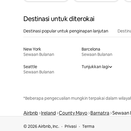
Destinasi untuk diterokai
Destinasi popular untuk penginapan lanjutan
Destin
New York
Barcelona
Sewaan Bulanan
Sewaan Bulanan
Seattle
Tunjukkan lagi
Sewaan Bulanan
*Beberapa pengecualian mungkin terpakai dalam wilaya
Airbnb
Ireland
County Mayo
Barnatra
Sewaan 
© 2026 Airbnb, Inc.
Privasi
Terma