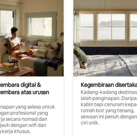
embara digital &
Kegembiraan disertak
embara atas urusan
Kadang-kadang destinas
ialah penginapan. Darip
a
kabin tepi cenuram kep
napan yang selesa untuk
rumah bot yang tenang,
gan profesional yang
sewaan ini penuh dengan 
rja secara nomad dan
ciri unik.
 jauh dengan wifi dan
 kerja khusus.