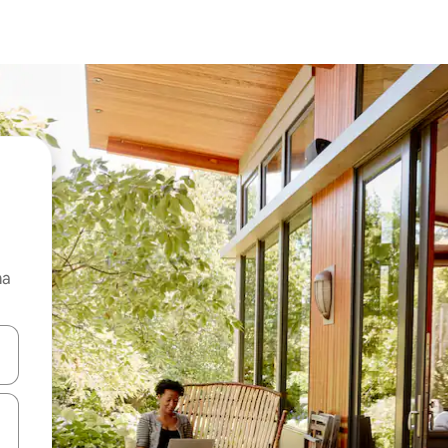
ma
 anak panah atas dan bawah atau teroka dengan sentuhan atau gerak l