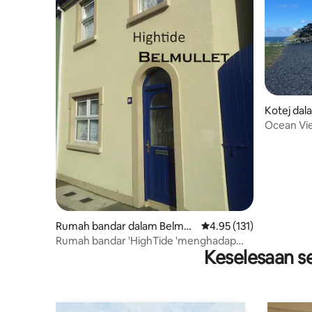
Kotej da
Ocean Vie
Co Mayo.
Rumah bandar dalam Belmull
Penarafan purata 4.95 d
4.95 (131)
et
Rumah bandar 'HighTide 'menghadap
Keselesaan se
Teluk Broadhaven