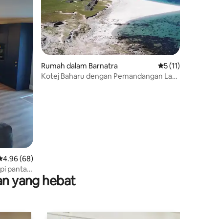
Rumah dalam Barnatra
Penarafan purata 5
5 (11)
Kotej Baharu dengan Pemandangan Laut
di Tepi Lautan Atlantik Ireland!
Penarafan purata 4.96 daripada 5, 68 ulasan
4.96 (68)
pi pantai
nan yang hebat