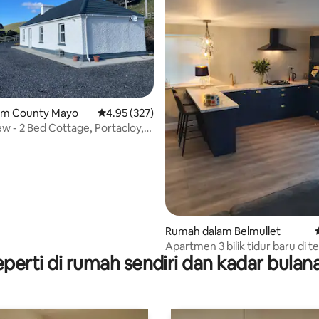
lam County Mayo
Penarafan purata 4.95 daripada 5, 327 ulasan
4.95 (327)
w - 2 Bed Cottage, Portacloy,
aripada 5, 131 ulasan
Rumah dalam Belmullet
Apartmen 3 bilik tidur baru di te
perti di rumah sendiri dan kadar bula
Belmullet.