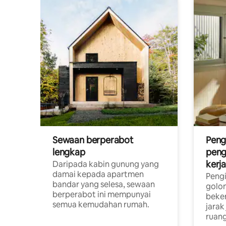
Sewaan berperabot
Peng
lengkap
peng
kerj
Daripada kabin gunung yang
damai kepada apartmen
Pengi
bandar yang selesa, sewaan
golon
berperabot ini mempunyai
beke
semua kemudahan rumah.
jarak
ruang