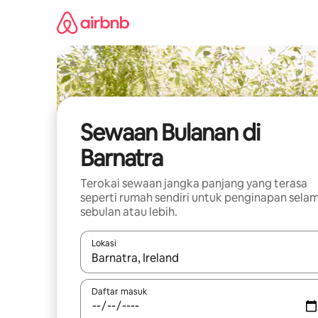
Langkau
ke
kandungan
Sewaan Bulanan di
Barnatra
Terokai sewaan jangka panjang yang terasa
seperti rumah sendiri untuk penginapan sela
sebulan atau lebih.
Lokasi
Apabila hasil tersedia, navigasi dengan kekunci
Daftar masuk