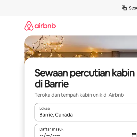
Langkau
Ses
ke
kandungan
Sewaan percutian kabin
di Barrie
Teroka dan tempah kabin unik di Airbnb
Lokasi
Apabila hasil tersedia, navigasi dengan kekunci
Daftar masuk