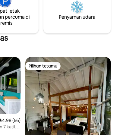
 terbit
Airbnb terdahulu & SEMUA tetamu yang
belakang
disenaraikan untuk tempahan anda
at letak
diterima. Terima kasih!
n percuma di
Penyaman udara
ggi,
remis
makan
ej.
nas
Pilihan tetamu
Pilihan tetamu
Penarafan purata 4.98 daripada 5, 56 ulasan
4.98 (56)
7 katil, 2