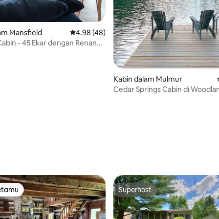
daripada 5, 76 ulasan
am Mansfield
Penarafan purata 4.98 daripada 5, 48 ulasan
4.98 (48)
abin - 45 Ekar dengan Renang
Kabin dalam Mulmur
Cedar Springs Cabin di Woodla
tetamu
Superhost
tetamu
Superhost