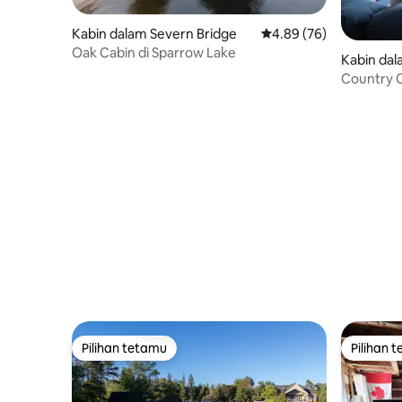
Kabin dalam Severn Bridge
Penarafan purata 4.89 
4.89 (76)
Oak Cabin di Sparrow Lake
Kabin dal
Country C
Air Tawar
Pilihan tetamu
Pilihan 
Pilihan tetamu
Pilihan 