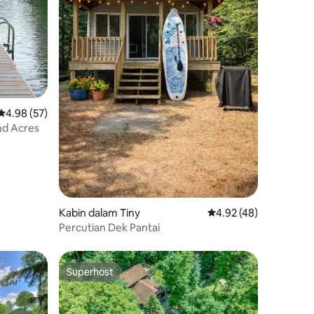
Penarafan purata 4.98 daripada 5, 57 ulasan
4.98 (57)
nd Acres
Kabin dalam Tiny
Penarafan purata 4.92
4.92 (48)
Percutian Dek Pantai
Superhost
Superhost