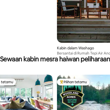
aripada 5, 133 ulasan
Kabin dalam Washago
Bersantai di Rumah Tepi Air An
Sewaan kabin mesra haiwan peliharaa
@thecottagelivingco
n tetamu
Pilihan tetamu
 utama tetamu
Pilihan utama tetamu