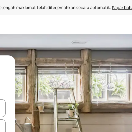
etengah maklumat telah diterjemahkan secara automatik. 
Papar bah
 anak panah atas dan bawah atau teroka dengan sentuhan atau gerak l