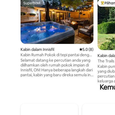
Superhost
Piliha
Superhost
Pilihan
Kabin dalam Innisfil
Penarafan purata 5.0
5.0 (8)
Kabin Rumah Pokok di tepi pantai dengan
Kabin da
Tab Mandi Air Panas|Kayak|SUP
Selamat datang ke percutian anda yang
The Trails
diilhamkan oleh rumah pokok impian di
Kabin pun
Innisfil, ON! Hanya beberapa langkah dari
yang diub
pantai, kabin yang baru direka semula ini
percutian
penuh dengan pesona, menampilkan 2
keluarga 
bilik tidur yang selesa + loteng,
Kemu
alami su
pengalaman bilik mandi dalaman-luaran
Disokong 
yang ajaib, tab mandi air panas, meja api,
dari ruma
lubang api yang besar, buaian, dan kerusi
minit ke B
malas buaian rumah pokok yang unik.
Resort, M
Luangkan masa anda berjemur di bawah
Orangevil
matahari, berkayak & bermain papan