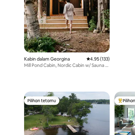
Kabin dalam Georgina
Penarafan purata 4.95 d
4.95 (133)
Mill Pond Cabin, Nordic Cabin w/ Sauna +
Hot-tub
Pilihan tetamu
Piliha
Pilihan tetamu
Pilihan