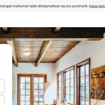
etengah maklumat telah diterjemahkan secara automatik. 
Papar bah
 anak panah atas dan bawah atau teroka dengan sentuhan atau gerak l