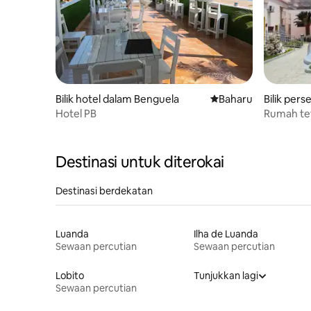
Bilik hotel dalam Benguela
Tempat penginapan 
Baharu
Bilik pers
Hotel PB
Rumah tet
Destinasi untuk diterokai
Destinasi berdekatan
Luanda
Ilha de Luanda
Sewaan percutian
Sewaan percutian
Lobito
Tunjukkan lagi
Sewaan percutian