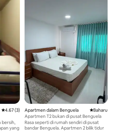
Cond. Roy
Tambaha
Vila tiga
persendir
Condomin
mempunyai
lengkap, b
mandi so
dan kump
privasi d
untuk be
suasana 
ke kawas
penginap
Penarafan purata 4.67 daripada 5, 3 ulasan
4.67 (3)
Apartmen dalam Benguela
Tempat penginapan
Baharu
Apartmen T2 bukan di pusat Benguela
n bersih,
Rasa seperti di rumah sendiri di pusat
apan yang
bandar Benguela. Apartmen 2 bilik tidur