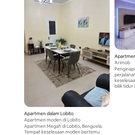
Apartmen
Arimob
Penginapa
perjalana
keselesa
bilik tidu
do Lobito
bandar. T
pertumbu
terpantas 
Apartmen dalam Lobito
menawark
Apartmen moden di Lobito
dan cang
Apartmen Megah di Lobito, Benguela.
lokasi ut
Tempat keselesaan moden bertemu
tempat pe