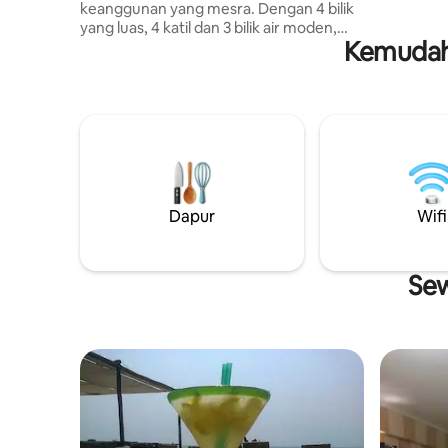
keanggunan yang mesra. Dengan 4 bilik
penginapa
yang luas, 4 katil dan 3 bilik air moden,
Lobito."
Kemudaha
penginapan ini direka untuk memberikan
kesejahteraan, kepraktisan dan kualiti
hidup. Anda sedang mencari kediaman
yang selesa, bergaya dan terletak di
tengah-tengah Lobito, Transportes,
pusat membeli-belah Lobito, 5 minit dari
Porto do Lobito, 5 minit dari Restinga,
dengan beberapa restoran di sekitarnya.
Ini adalah Peluang untuk anda.
Dapur
Wifi
Sew