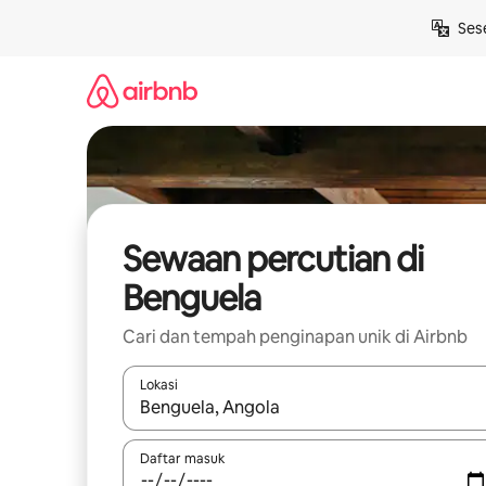
Langkau
Ses
ke
kandungan
Sewaan percutian di
Benguela
Cari dan tempah penginapan unik di Airbnb
Lokasi
Apabila hasil tersedia, navigasi dengan kekunci
Daftar masuk