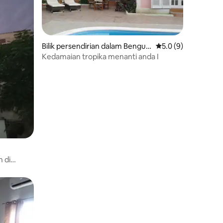
Bilik persendirian dalam Benguel
Penarafan purata 5.
5.0 (9)
a
Kedamaian tropika menanti anda I
 di
ang