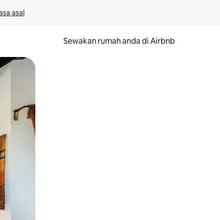
asa asal
Sewakan rumah anda di Airbnb
eret.