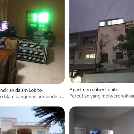
Apartmen dalam Lobito
endirian dalam Lobito
Percutian yang menyeronokkan
 dalam bangunan persendirian
Lobito, pantai, Panggung Way
Flamingo.