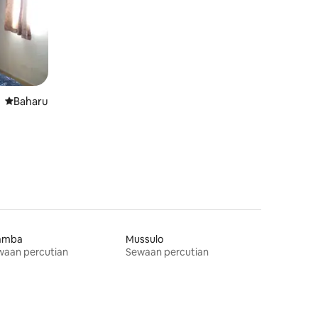
Tempat penginapan baharu
Baharu
lamba
Mussulo
waan percutian
Sewaan percutian