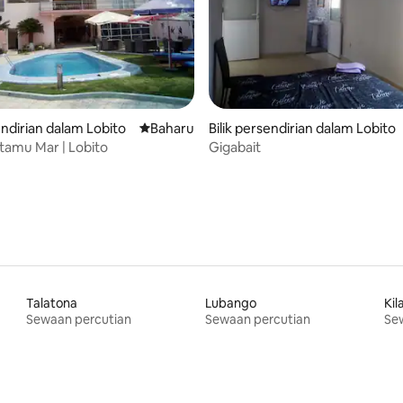
baharu
endirian dalam Lobito
Tempat penginapan baharu
Baharu
Bilik persendirian dalam Lobito
amu Mar | Lobito
Gigabait
Talatona
Lubango
Ki
Sewaan percutian
Sewaan percutian
Se