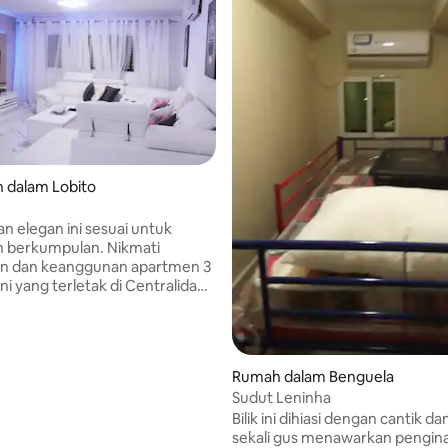
 dalam Lobito
n elegan ini sesuai untuk
n berkumpulan. Nikmati
an dan keanggunan apartmen 3
r ini yang terletak di Centralidade
 yang berprestij, Zona Alta
erletak di rantau dengan
han penduduk dan perumahan
di Lobito, ruang ini
Rumah dalam Benguela
an pengalaman hidup moden
Sudut Leninha
gih. Kemudahan lengkap dan
Bilik ini dihiasi dengan cantik da
ama menjadikan ruang ini
sekali gus menawarkan pengin
rcutian yang sesuai untuk