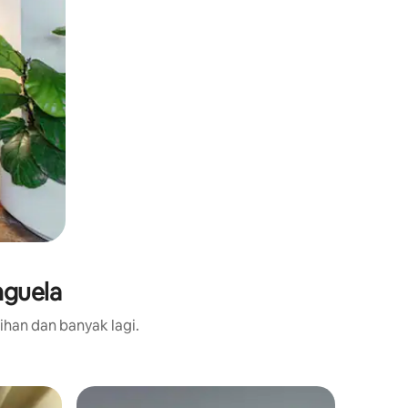
nguela
ihan dan banyak lagi.
Rumah d