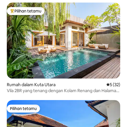
Pilihan tetamu
Pilihan utama tetamu
Rumah dalam Kuta Utara
Penarafan 
5 (32)
Vila 2BR yang tenang dengan Kolam Renang dan Halaman
Persendirian
Pilihan tetamu
Pilihan tetamu