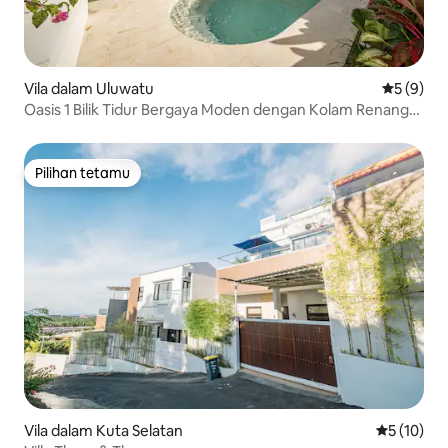
Vila dalam Uluwatu
Penarafan
5 (9)
Oasis 1 Bilik Tidur Bergaya Moden dengan Kolam Renang
Persendirian di Uluwatu
Pilihan tetamu
Pilihan tetamu
Vila dalam Kuta Selatan
Penarafan 
5 (10)