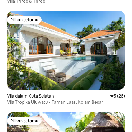
Villa Three & Three
Pilihan tetamu
Pilihan tetamu
Vila dalam Kuta Selatan
Penarafan 
5 (26)
Vila Tropika Uluwatu • Taman Luas, Kolam Besar
Pilihan tetamu
Pilihan tetamu