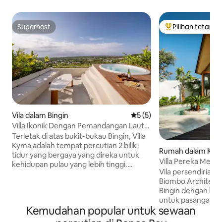
Superhost
Pilihan tetamu
Superhost
Pilihan utama te
Vila dalam Bingin
Penarafan purata 5 daripad
5 (5)
Villa Ikonik Dengan Pemandangan Laut
dan Jacuzzi Di Bumbung di Bingin
Terletak di atas bukit-bukau Bingin, Villa
Kyma adalah tempat percutian 2 bilik
Rumah dalam Kec
tidur yang bergaya yang direka untuk
uta Selatan
Villa Pereka Mewah
kehidupan pulau yang lebih tinggi.
Renang Persendir
Vila persendirian 
Bangun pagi dengan pemandangan laut
Biombo Architects
dan bandar yang luas, luangkan waktu
Bingin dengan kol
petang yang santai di tepi kolam renang
untuk pasangan d
peribadi anda, dan akhiri hari di jakuzi
Kemudahan popular untuk sewaan
istimewa. Ruang y
atas bumbung anda dengan matahari
yang terasa sepert
terbenam di langit di atas kepala. Hanya