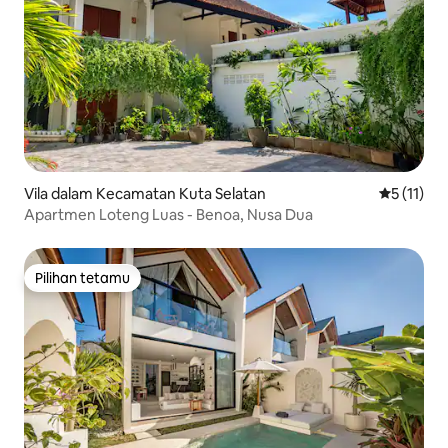
Vila dalam Kecamatan Kuta Selatan
Penarafan 
5 (11)
Apartmen Loteng Luas - Benoa, Nusa Dua
Pilihan tetamu
Pilihan tetamu