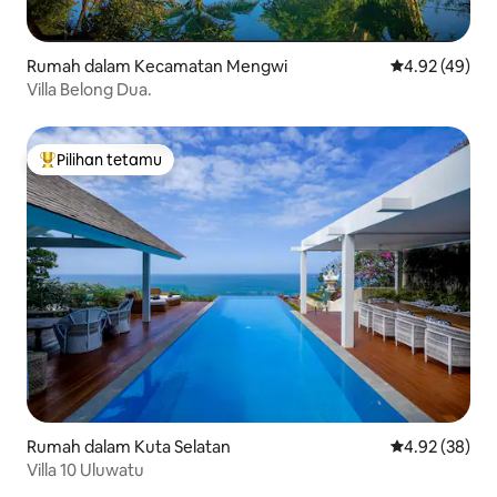
Rumah dalam Kecamatan Mengwi
Penarafan pur
4.92 (49)
Villa Belong Dua.
Pilihan tetamu
Pilihan utama tetamu
Rumah dalam Kuta Selatan
Penarafan pur
4.92 (38)
Villa 10 Uluwatu