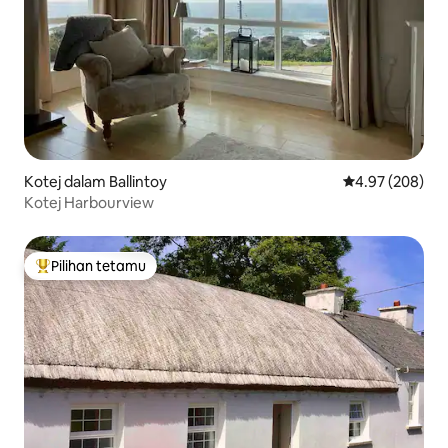
Kotej dalam Ballintoy
Penarafan pura
4.97 (208)
Kotej Harbourview
Pilihan tetamu
Pilihan utama tetamu