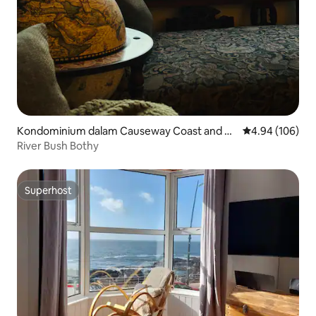
Kondominium dalam Causeway Coast and Gl
Penarafan pura
4.94 (106)
ens
River Bush Bothy
Superhost
Superhost