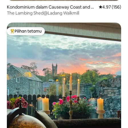
Kondominium dalam Causeway Coast and Gl
Penarafan pura
4.97 (156)
ens
The Lambing Shed@Ladang Walkmill
Pilihan tetamu
Pilihan utama tetamu