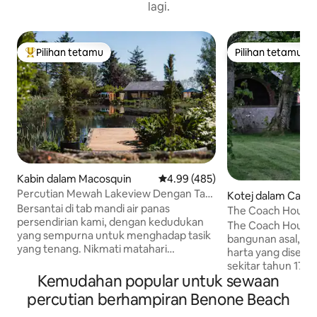
lagi.
Pilihan tetamu
Pilihan tetamu
Pilihan utama tetamu
Pilihan tetamu
Kabin dalam Macosquin
Penarafan purata 4.99 daripada 
4.99 (485)
Percutian Mewah Lakeview Dengan Tab
Kotej dalam Caus
Air Panas/Meja Pool
Bersantai di tab mandi air panas
t and Glens
The Coach House
persendirian kami, dengan kedudukan
The Coach House,
yang sempurna untuk menghadap tasik
bangunan asal, se
yang tenang. Nikmati matahari
harta yang disenar
terbenam yang menakjubkan dan lihat
sekitar tahun 175
bintang pada waktu malam sambil
Kemudahan popular untuk sewaan
tertutup persendi
berendam dalam air yang hangat dan
kereta halaman ya
percutian berhampiran Benone Beach
menenangkan. -* Taman-taman Dewasa
Sepelemparan batu
yang Indah:Bersiar-siar di taman-taman