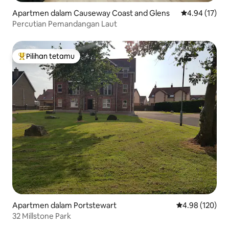
Apartmen dalam Causeway Coast and Glens
Penarafan pur
4.94 (17)
Percutian Pemandangan Laut
Pilihan tetamu
Pilihan utama tetamu
Apartmen dalam Portstewart
Penarafan pura
4.98 (120)
32 Millstone Park