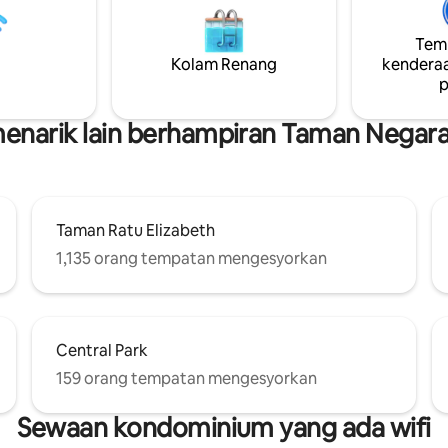
matahari terbenam, tonton file
an burung yang manis,
4K 84”dalam keliling penuh, ata
Temp
n hari anda dalam ketenangan
salah satu permainan papan ka
Kolam Renang
kenderaa
g, berehat, dan
berkumpul di sekeliling meja d
p
detik-detik membawa anda
muzik seluruh rumah pilihan an
narik lain berhampiran Taman Negara
Taman Ratu Elizabeth
1,135 orang tempatan mengesyorkan
Central Park
159 orang tempatan mengesyorkan
Sewaan kondominium yang ada wifi