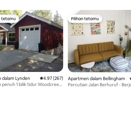
n tetamu
Pilihan tetamu
 utama tetamu
Pilihan tetamu
 dalam Lynden
Penarafan purata 4.97 daripada 5, 267 ulasan
4.97 (267)
aripada 5, 258 ulasan
Apartmen dalam Bellingham
penuh 1 bilik tidur Woodcreek
Percutian Jalan Berhuruf - Berja
Pusat Bandar