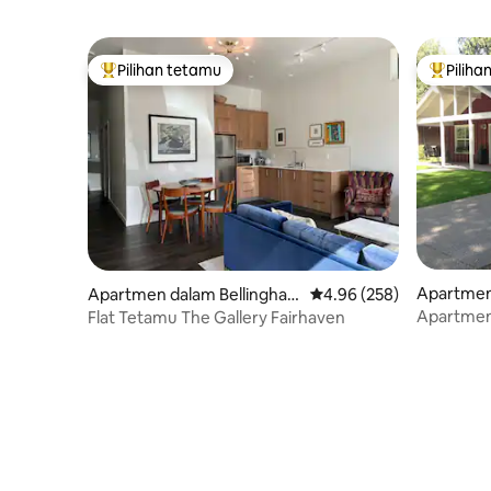
Pilihan tetamu
Piliha
Pilihan utama tetamu
Pilihan
Apartmen
Apartmen dalam Bellingha
Penarafan purata 4.96 d
4.96 (258)
m
Apartmen 
Flat Tetamu The Gallery Fairhaven
Inn