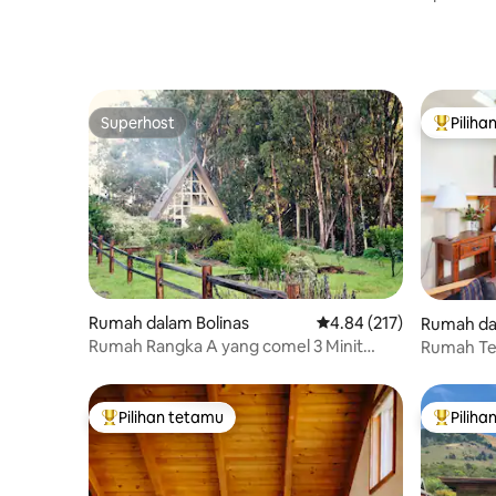
Persendir
Superhost
Piliha
Superhost
Pilihan
Rumah dalam Bolinas
Penarafan purata 4.84 d
4.84 (217)
Rumah da
Rumah Rangka A yang comel 3 Minit
Rumah Te
Berjalan ke Pantai
Pilihan tetamu
Piliha
Pilihan utama tetamu
Pilihan