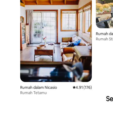
Rumah da
Rumah Stin
berjalan k
Rumah dalam Nicasio
Penarafan purata 4.91 d
4.91 (176)
Rumah Tetamu
Se