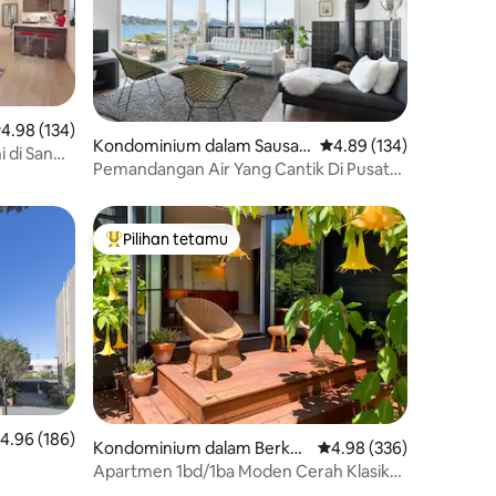
enarafan purata 4.98 daripada 5, 134 ulasan
4.98 (134)
Kondominium dalam Sausali
Penarafan purata 4.89 
4.89 (134)
i di San
to
Pemandangan Air Yang Cantik Di Pusat
Sausalito
Pilihan tetamu
Pilihan utama tetamu
enarafan purata 4.96 daripada 5, 186 ulasan
4.96 (186)
Kondominium dalam Berkel
Penarafan purata 4.98 d
4.98 (336)
ey
Apartmen 1bd/1ba Moden Cerah Klasik
yang Luas