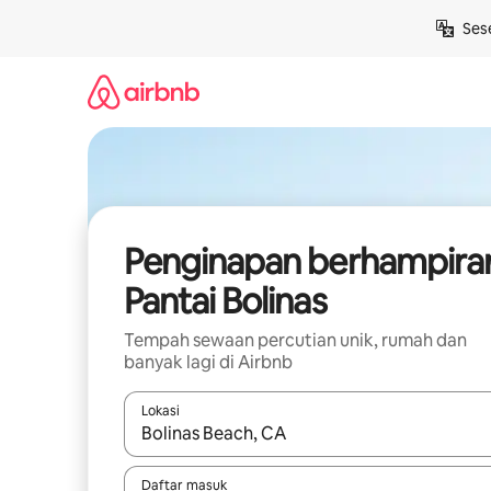
Langkau
Ses
ke
kandungan
Penginapan berhampira
Pantai Bolinas
Tempah sewaan percutian unik, rumah dan
banyak lagi di Airbnb
Lokasi
Apabila hasil tersedia, navigasi dengan kekunci
Daftar masuk