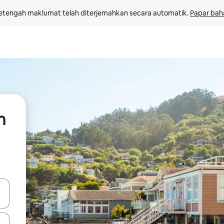
etengah maklumat telah diterjemahkan secara automatik. 
Papar bah
n
 anak panah atas dan bawah atau teroka dengan sentuhan atau gerak l