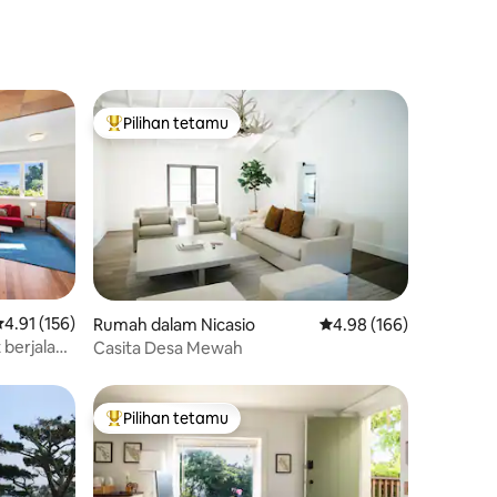
Pilihan tetamu
Pilihan utama tetamu
enarafan purata 4.91 daripada 5, 156 ulasan
4.91 (156)
Rumah dalam Nicasio
Penarafan purata 4.98 
4.98 (166)
 berjalan
Casita Desa Mewah
Pilihan tetamu
Pilihan utama tetamu