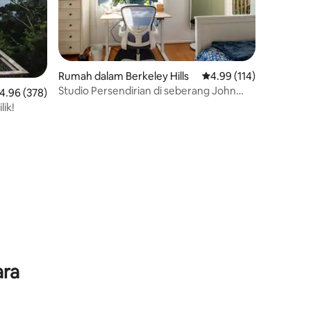
Rumah dalam Berkeley Hills
Penarafan purata 4.99 
4.99 (114)
Studio Persendirian di seberang John
enarafan purata 4.96 daripada 5, 378 ulasan
4.96 (378)
Hinkel Park
lik!
ara