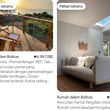
n tetamu
Pilihan tetamu
 utama tetamu
Pilihan tetamu
aripada 5, 289 ulasan
lam Bolinas
Penarafan purata 4.99 daripada 5, 138 ulasan
4.99 (138)
ntai ~Pemandangan 180°, Tab
 Panas, Hiasan Dalaman
rcutian pantai yang
birakan dengan pemandangan
 tiada tandingan, Ocean
ouse terletak di atas tebing
di atas Pasifik. Rumah pantai
60-an yang unik ini adalah
ntuk benar-benar berehat dan
Rumah dalam Bolinas
P
ya
Percutian Pantai Yang Baru Diu
bungan perabot vintaj dan
Rumah comel abad pertengaha
g dipilih khas - kotej kami