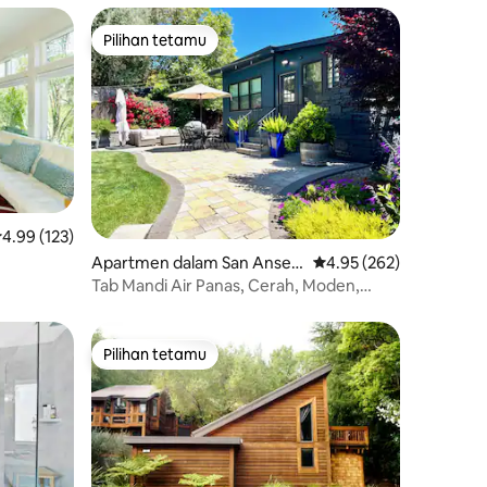
Pilihan tetamu
Pilihan tetamu
enarafan purata 4.99 daripada 5, 123 ulasan
4.99 (123)
Apartmen dalam San Ansel
Penarafan purata 4.95 
4.95 (262)
F & Wine
mo
Tab Mandi Air Panas, Cerah, Moden,
beberapa langkah ke pusat bandar
Pilihan tetamu
Pilihan tetamu