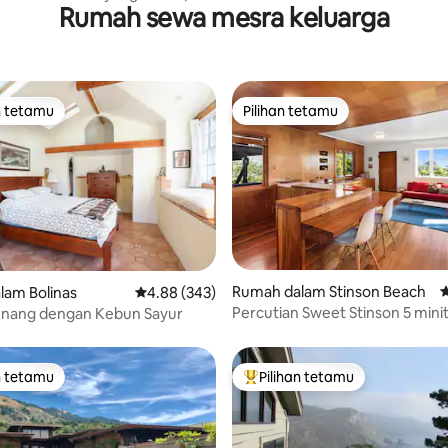
Rumah sewa mesra keluarga
ian dan Selamat
n tetamu
Pilihan tetamu
 utama tetamu
Pilihan tetamu
aripada 5, 217 ulasan
Rumah dalam Stinson Beach
P
lam Bolinas
Penarafan purata 4.88 daripada 5, 343 ulasan
4.88 (343)
Percutian Sweet Stinson 5 minit
nang dengan Kebun Sayur
kaki ke pantai & tempat makan
n tetamu
Pilihan tetamu
 utama tetamu
Pilihan utama tetamu