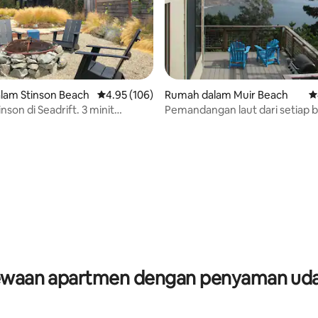
lam Stinson Beach
Penarafan purata 4.95 daripada 5, 106 ulasan
4.95 (106)
Rumah dalam Muir Beach
P
son di Seadrift. 3 minit
Pemandangan laut dari setiap bi
aki ke pantai.
aripada 5, 176 ulasan
waan apartmen dengan penyaman ud