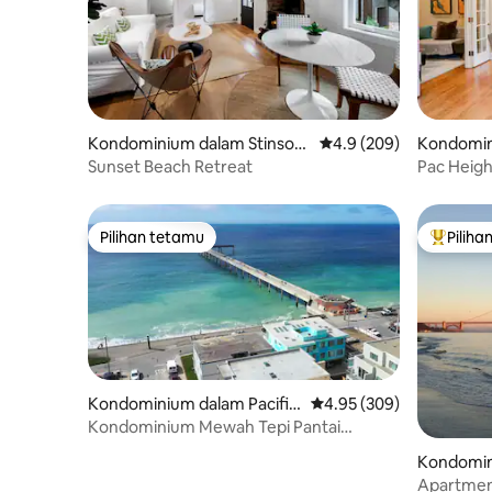
Kondominium dalam Stinson
Penarafan purata 4.9 d
4.9 (209)
Kondomin
Beach
Heights
Sunset Beach Retreat
Pac Heigh
selamat, 
Pilihan tetamu
Piliha
Pilihan tetamu
Pilihan
Kondominium dalam Pacific
Penarafan purata 4.95 d
4.95 (309)
a
Kondominium Mewah Tepi Pantai
Berdekatan SF (Blue Wave 1)
Kondomin
ollow
Apartmen 