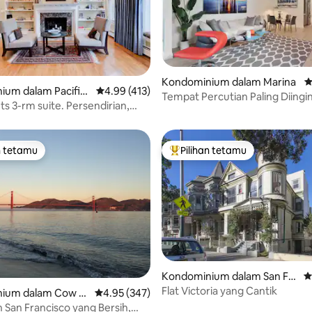
Kondominium dalam Marina
P
aripada 5, 209 ulasan
ium dalam Pacific
Penarafan purata 4.99 daripada 5, 413 ulasan
4.99 (413)
Tempat Percutian Paling Diingin
ts 3-rm suite. Persendirian,
Francisco.
senyap.
n tetamu
Pilihan tetamu
 utama tetamu
Pilihan utama tetamu
aripada 5, 309 ulasan
Kondominium dalam San Fra
P
ncisco
Flat Victoria yang Cantik
ium dalam Cow H
Penarafan purata 4.95 daripada 5, 347 ulasan
4.95 (347)
San Francisco yang Bersih,