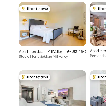
Pilihan tetamu
Piliha
Pilihan utama tetamu
Pilihan
Apartmen
Apartmen dalam Mill Valley
Penarafan purata 4.92 d
4.92 (464)
Pemandan
Studio Menakjubkan Mill Valley
Pusat Mar
Pilihan tetamu
Piliha
Pilihan utama tetamu
Pilihan