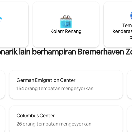
at
atau dyke boleh dicapai dalam 
a bilik tidur berasingan dengan
minit dengan kereta. Ibu nege
g selesa dan ruang tamu dapur
boleh dicapai dengan kereta ap
ar selama berjam-jam bersama-
masa 45 minit, lebih pantas de
Temp
a ada untuk dua orang,
kereta. Pantai Laut Utara boleh
Kolam Renang
kenderaa
luarga atau rakan-rakan. Anda
dalam masa maksimum 30 mini
p
sa selesa di sini.
arik lain berhampiran Bremerhaven 
German Emigration Center
154 orang tempatan mengesyorkan
Columbus Center
26 orang tempatan mengesyorkan