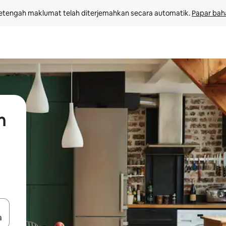
etengah maklumat telah diterjemahkan secara automatik. 
Papar bah
n
 anak panah atas dan bawah atau teroka dengan sentuhan atau gerak l