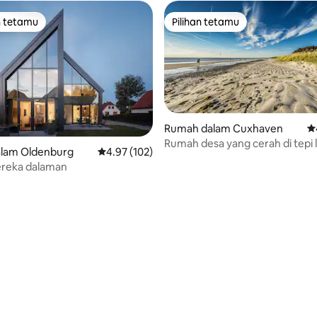
n tetamu
Pilihan tetamu
 utama tetamu
Pilihan tetamu
Rumah dalam Cuxhaven
P
Rumah desa yang cerah di tepi 
lam Oldenburg
Penarafan purata 4.97 daripada 5, 102 ulasan
4.97 (102)
dengan pendiang api
reka dalaman
aripada 5, 120 ulasan