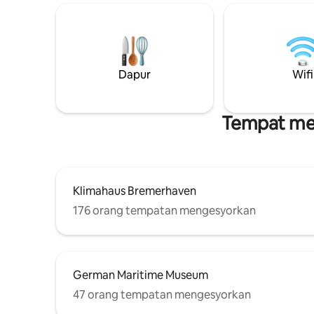
spring kotak berkualiti tinggi dan katil
berpusat. Apartmen ini sendiri memik
sofa yang selesa memastikan tidur
dengan du
malam yang nyenyak. Anda juga boleh
katil yan
menjangkakan dapur lengkap, bilik mandi
yang bes
dengan pancuran mandian dan tandas
sama, sam
kedua, TV pintar 65 inci dan Wi-Fi pantas.
Dapur
Wifi
dengan ke
boleh bera
Tempat men
Klimahaus Bremerhaven
176 orang tempatan mengesyorkan
German Maritime Museum
47 orang tempatan mengesyorkan