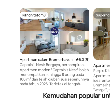
Pilihan tetamu
Superho
Pilihan tetamu
Superho
Apartmen dalam Bremerhaven
Penarafan purata 5.0
5.0 (9)
Captain's Nest: Bergaya, berhampiran
Apartmen
pelabuhan, 2 tempat letak kereta
Apartmen moden "Captain's Nest" boleh
en
Purple Kit
menempatkan sehingga 8 orang pada
bandar y
Apartmen 
100 m² dan telah diubah suai sepenuhnya
ideal unt
pada tahun 2025. Terletak di tengah-
Bremerhaven. Di ten
tengah zon pejalan kaki, anda akan
"warga",
tinggal dengan tenang disebabkan
Kemudahan popular un
memanggi
tingkap berkaca tiga lapis. Balkoni kecil,
yang ber
garaj dan ruang letak kereta lain adalah
di Breme
sebahagian daripada apartmen. Katil
batu. Anda