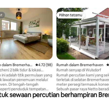
st
Pilihan tetamu
st
Pilihan tetamu
 daripada 5, 9 ulasan
 dalam Bremerhav
Penarafan purata 4.72 daripada 5, 98 ulasan
4.72 (98)
Rumah dalam Bremerhaven
P
chen| 2 bilik tidur & lokasi
Rumah senyap di Wulsdorf
ang sempurna
ini adalah titik permulaan yang
Rumah percutian kami yang sel
uk lawatan penemuan melalui
terletak di selatan Bremerhave
gah-tengah
meter persegi termasuk konser
 seperti penduduk tempatan
Sebuah pasar raya Netto berad
tuk sewaan percutian berhampiran Br
l Bürgermeister-Smidt-Str
jarak berjalan kaki. Perhentian 
sejarah, semua tempat menarik
terdekat hanya sejauh satu mini
rhaven hanya sepelemparan
kaki, dan stesen Wulsdorf sejau
 tidak boleh tinggal lebih
berjalan kaki. Pusat bandar B