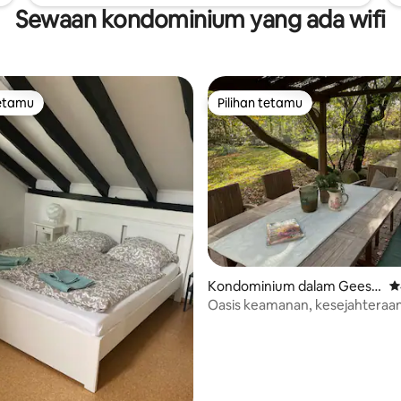
Sewaan kondominium yang ada wifi
tetamu
Pilihan tetamu
tetamu
Pilihan tetamu
aripada 5, 170 ulasan
Kondominium dalam Geestl
P
and , Elmlohe
Oasis keamanan, kesejahteraa
kehidupan desa