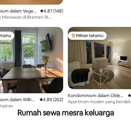
ium dalam Vegesa
Penarafan purata 4.87 daripada 5, 148 ulasan
4.87 (148)
 Menawan di Bremen St
tetamu
Pilihan tetamu
tetamu
Pilihan utama tetamu
aripada 5, 126 ulasan
Kondominium dalam Oldenb
P
ium dalam Wilhel
Penarafan purata 4.89 daripada 5, 202 ulasan
4.89 (202)
urg
Apartmen moden yang berdek
mpiran
dengan universiti
Rumah sewa mesra keluarga