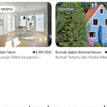
n tetamu
Superhost
 utama tetamu
Superhost
lam Varel
Penarafan purata 4.99 daripada 5, 104 ulasan
4.99 (104)
Rumah dalam Bremerhaven
P
aripada 5, 198 ulasan
uarga | 500m ke pantai |
Rumah Tetamu dan Hostel Albe
an & taman