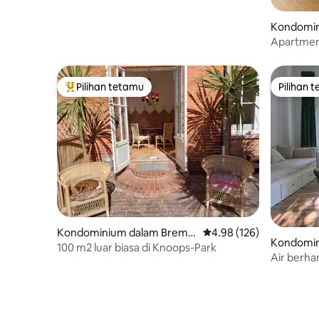
Kondomin
ck
Apartmen
Magnus
Pilihan tetamu
Pilihan 
Pilihan utama tetamu
Pilihan 
Kondominium dalam Breme
Penarafan purata 4.98 d
4.98 (126)
Kondomin
n
100 m2 luar biasa di Knoops-Park
mshaven
Air berha