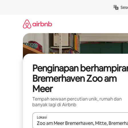
Langkau
Ses
ke
kandungan
Penginapan berhampira
Bremerhaven Zoo am
Meer
Tempah sewaan percutian unik, rumah dan
banyak lagi di Airbnb
Lokasi
Apabila hasil tersedia, navigasi dengan kekunci