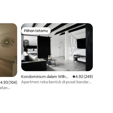
Pilihan tetamu
Pilihan tetamu
Kondominium dalam Wilhel
Penarafan purata 4.92 d
4.92 (249)
mshaven
Apartmen reka bentuk di pusat bandar
enarafan purata 4.93 daripada 5, 104 ulasan
4.93 (104)
Wilhelmshaven
atan