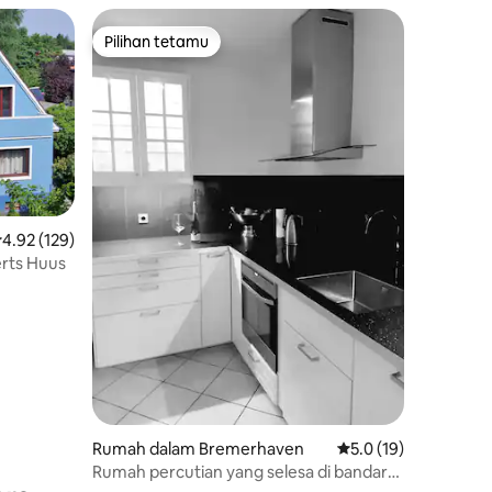
Pilihan tetamu
Pilihan tetamu
enarafan purata 4.92 daripada 5, 129 ulasan
4.92 (129)
rts Huus
Rumah dalam Bremerhaven
Penarafan purata 5.0
5.0 (19)
Rumah percutian yang selesa di bandar