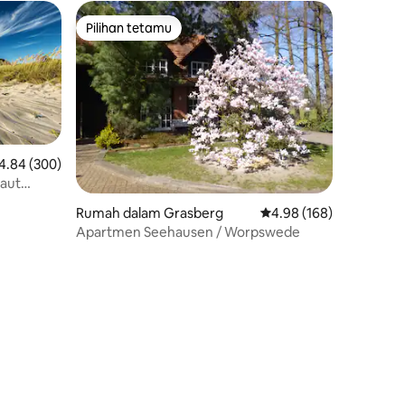
Pilihan tetamu
Pilihan tetamu
enarafan purata 4.84 daripada 5, 300 ulasan
4.84 (300)
laut
Rumah dalam Grasberg
Penarafan purata 4.98 
4.98 (168)
Apartmen Seehausen / Worpswede