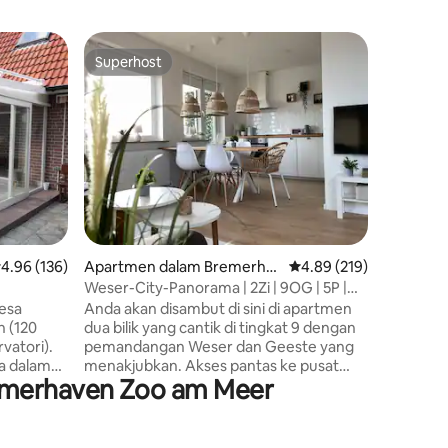
Kondomi
Superhost
Superho
Superhost
Superho
haven
Apartmen
+Whirlp
Pemandan
24 deng
pelabuha
terbit d
menjadika
suasana imp
moden be
air, pan
dan dapu
enarafan purata 4.96 daripada 5, 136 ulasan
4.96 (136)
Apartmen dalam Bremerha
Penarafan purata 4.89 
4.89 (219)
pertama menanti
ven
membeli-
Weser-City-Panorama | 2Zi | 9OG | 5P |
bawah tanah. Sorotan di
Mitte
esa
Anda akan disambut di sini di apartmen
nikmati 
n (120
dua bilik yang cantik di tingkat 9 dengan
indah.
vatori).
pemandangan Weser dan Geeste yang
a dalam
menakjubkan. Akses pantas ke pusat
emerhaven Zoo am Meer
bas
bandar, STESEN KERETA API dan
t berjalan
kemudahan membeli-belah
h 5 minit
menawarkan lokasi yang sangat baik di
remerhaven
Bremerhaven. Tempat pelancongan