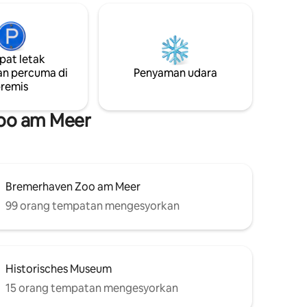
masa 10
seperti rumah iklim, rumah berhijrah &
ri Bremen
pelabuhan memancing boleh dicapai
i dalam
dengan cepat dengan berjalan kaki atau
ngan
dalam cuaca kotor dengan bas. Kami
at letak
 dicapai
tidak sabar menantikan lawatan anda ke
n percuma di
Penyaman udara
t.
bandar tepi pantai BHV yang indah!
remis
Kristina & Marvin
Zoo am Meer
Bremerhaven Zoo am Meer
99 orang tempatan mengesyorkan
Historisches Museum
15 orang tempatan mengesyorkan