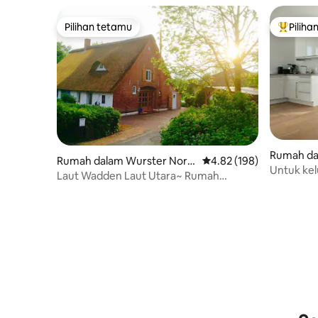
Pilihan tetamu
Piliha
Pilihan tetamu
Pilihan
Rumah da
Rumah dalam Wurster Nord
Penarafan purata 4.82 d
4.82 (198)
Untuk kel
seeküste
Laut Wadden Laut Utara~ Rumah
Pendiang
Bumbung Jerami HUS AM DIEK, 77
meter persegi