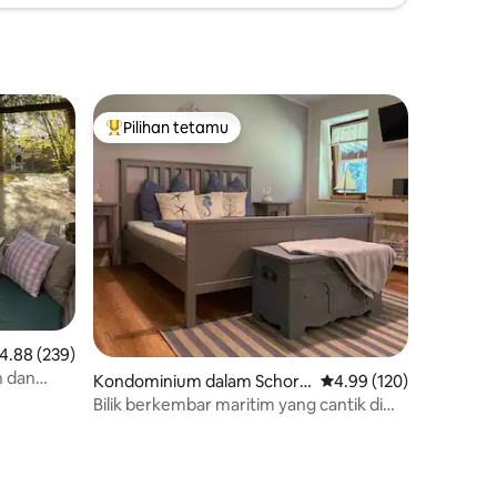
Pilihan tetamu
Pilihan utama tetamu
enarafan purata 4.88 daripada 5, 239 ulasan
4.88 (239)
n dan
Kondominium dalam Schort
Penarafan purata 4.99 
4.99 (120)
ens
Bilik berkembar maritim yang cantik di
Hof Branterei