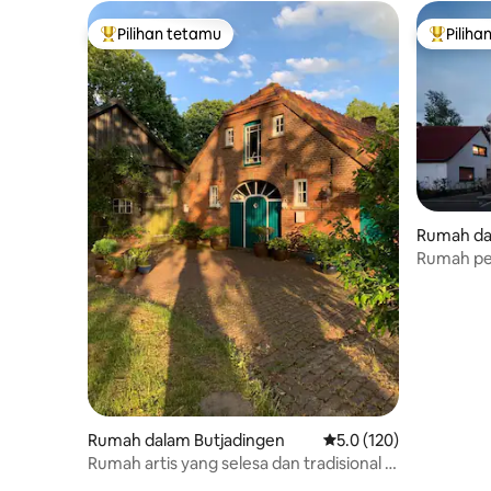
Pilihan tetamu
Piliha
Pilihan utama tetamu
Pilihan
Rumah da
Rumah pe
Rumah dalam Butjadingen
Penarafan purata 5.0 d
5.0 (120)
Rumah artis yang selesa dan tradisional di
Taman Negara