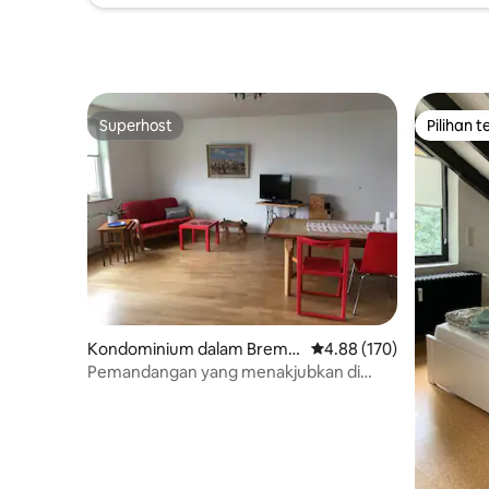
Superhost
Pilihan 
Superhost
Pilihan 
Kondominium dalam Breme
Penarafan purata 4.88 d
4.88 (170)
rhaven
Pemandangan yang menakjubkan di
pusat bandar Bremerhaven