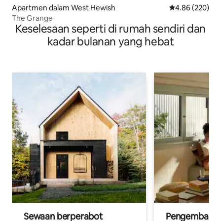
Apartmen dalam West Hewish
Penarafan pura
4.86 (220)
The Grange
Keselesaan seperti di rumah sendiri dan
kadar bulanan yang hebat
Sewaan berperabot
Pengembara d