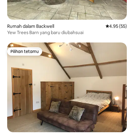
Rumah dalam Backwell
Penarafan pur
4.95 (55)
Yew Trees Barn yang baru diubahsuai
Pilihan tetamu
Pilihan tetamu