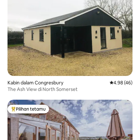
Kabin dalam Congresbury
Penarafan pur
4.98 (46)
The Ash View di North Somerset
Pilihan tetamu
Pilihan utama tetamu