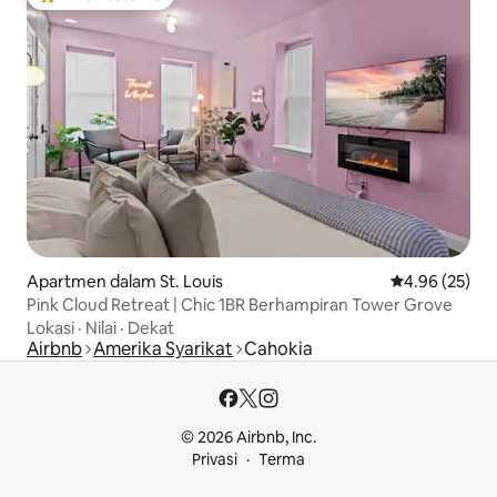
Pilihan utama tetamu
Apartmen dalam St. Louis
Penarafan pur
4.96 (25)
Pink Cloud Retreat | Chic 1BR Berhampiran Tower Grove
Lokasi
·
Nilai
·
Dekat
Airbnb
Amerika Syarikat
Cahokia
© 2026 Airbnb, Inc.
Privasi
Terma