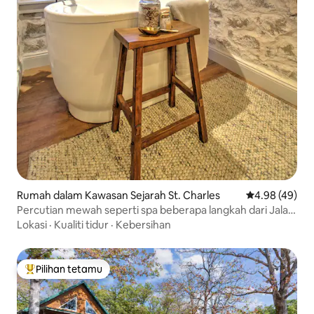
Rumah dalam Kawasan Sejarah St. Charles
Penarafan pur
4.98 (49)
Percutian mewah seperti spa beberapa langkah dari Jalan
Utama.
Lokasi
·
Kualiti tidur
·
Kebersihan
Pilihan tetamu
Pilihan utama tetamu