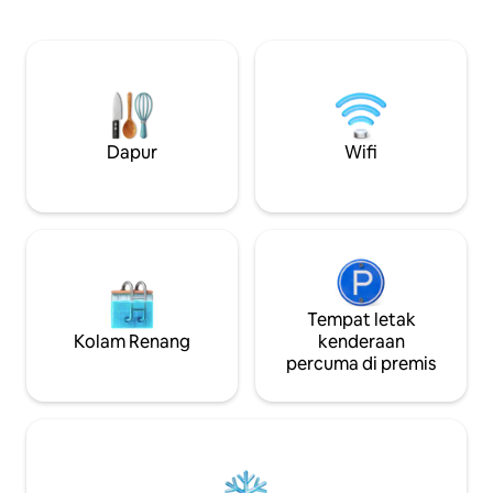
api gas, lubang barbeku, dan banyak
menempatkan emp
tempat duduk untuk sehingga 6 tetamu.
katil penuh dan tilam 
Di dalamnya anda akan menemui rumah
lengkap dengan dap
telah dipulihkan sepenuhnya yang
penuh, ketuhar g
menampilkan dinding bata yang
mesin basuh pinggan
terdedah, dapur yang dikemas kini
tamu dengan sofa
dengan pulau tengah. Dua bilik tidur
Pemanggang Arang
besar dengan katil saiz king, semua
kawasan perkelaha
Dapur
Wifi
perabot baru di seluruh bilik.
kaki. Haiwan pe
Tempat letak
Kolam Renang
kenderaan
percuma di premis