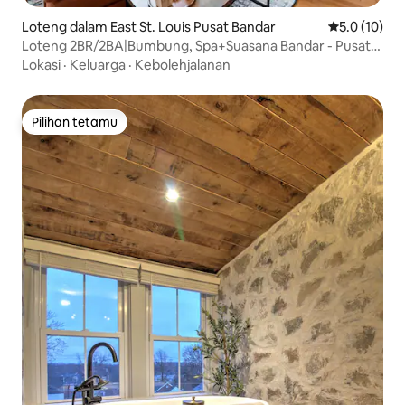
Loteng dalam East St. Louis Pusat Bandar
Penarafan pu
5.0 (10)
Loteng 2BR/2BA|Bumbung, Spa+Suasana Bandar - Pusat
Bandar STL
Lokasi
·
Keluarga
·
Kebolehjalanan
Pilihan tetamu
Pilihan tetamu