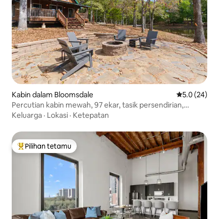
Kabin dalam Bloomsdale
Penarafan pu
5.0 (24)
Percutian kabin mewah, 97 ekar, tasik persendirian,
lubang api
Keluarga
·
Lokasi
·
Ketepatan
Pilihan tetamu
Pilihan utama tetamu