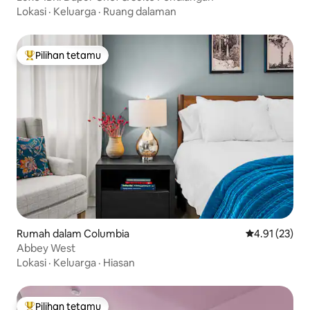
Lokasi
·
Keluarga
·
Ruang dalaman
Pilihan tetamu
Pilihan utama tetamu
Rumah dalam Columbia
Penarafan pur
4.91 (23)
Abbey West
Lokasi
·
Keluarga
·
Hiasan
Pilihan tetamu