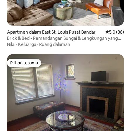
Apartmen dalam East St. Louis Pusat Bandar
Penarafan pu
5.0 (36)
Brick & Bed - Pemandangan Sungai & Lengkungan yang
Menakjubkan
Nilai
·
Keluarga
·
Ruang dalaman
Pilihan tetamu
Pilihan tetamu