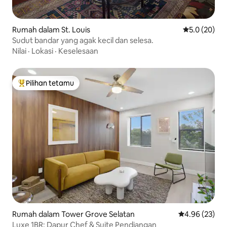
Rumah dalam St. Louis
Penarafan pu
5.0 (20)
Sudut bandar yang agak kecil dan selesa.
Nilai
·
Lokasi
·
Keselesaan
Pilihan tetamu
Pilihan utama tetamu
Rumah dalam Tower Grove Selatan
Penarafan pur
4.96 (23)
Luxe 1BR: Dapur Chef & Suite Pendiangan