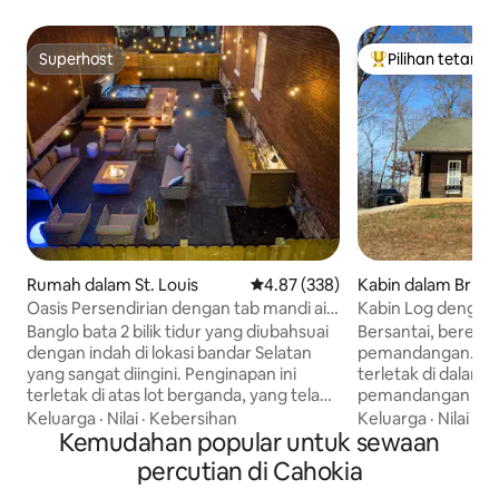
Superhost
Pilihan tetamu
Superhost
Pilihan utama te
Rumah dalam St. Louis
Penarafan purata 4.87 daripada 
4.87 (338)
Kabin dalam Brigh
Oasis Persendirian dengan tab mandi air
Kabin Log denga
panas
Menakjubkan
Banglo bata 2 bilik tidur yang diubahsuai
Bersantai, berehat
dengan indah di lokasi bandar Selatan
pemandangan. Kabin kayu yang selesa
yang sangat diingini. Penginapan ini
terletak di dalam
terletak di atas lot berganda, yang telah
pemandangan men
menjadi persendirian sepenuhnya,
memancing persend
Keluarga
·
Nilai
·
Kebersihan
Keluarga
·
Nilai
·
Ke
menampilkan pancuran mandi luaran
Kemudahan popular untuk sewaan
Bilik tidur utama p
dengan tab mandi panas dan sejuk
menampilkan katil
percutian di Cahokia
bersaiz besar, konkrit bersetem, lubang
bilik mandi bersambung