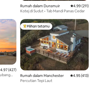
Rumah dalam Dunsmuir
Penarafan purata 4.99 
4.99 (211)
Kotej di Sudut • Tab Mandi Panas Cedar
Pilihan tetamu
Pilihan utama tetamu
enarafan purata 4.97 daripada 5, 427 ulasan
4.97 (427)
 Lubang
Rumah dalam Manchester
Penarafan purata 4.95 
4.95 (413)
Percutian Tepi Laut