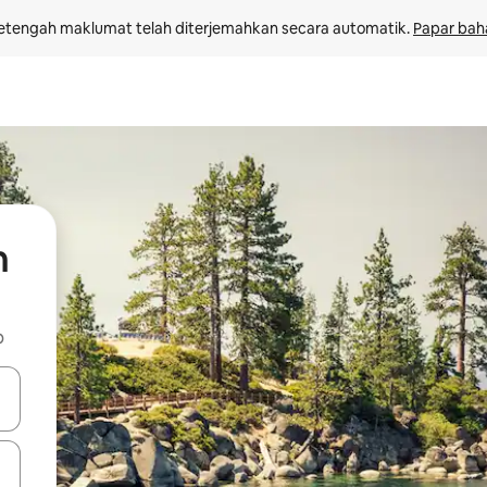
etengah maklumat telah diterjemahkan secara automatik. 
Papar bah
h
b
 anak panah atas dan bawah atau teroka dengan sentuhan atau gerak l