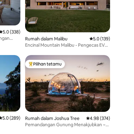
Penarafan purata 5.0 daripada 5, 338 ulasan
5.0 (338)
angan
Rumah dalam Malibu
Penarafan purata 5.0 
5.0 (139)
r panas
Encinal Mountain Malibu - Pengecas EV
Percutian Berpagar
Pilihan tetamu
Pilihan utama tetamu
Penarafan purata 5.0 daripada 5, 289 ulasan
5.0 (289)
Rumah dalam Joshua Tree
Penarafan purata 4.98 
4.98 (374)
Pemandangan Gunung Menakjubkan ~
ih
Tab Mandi Air Panas ~ Lubang Api ~Oasis