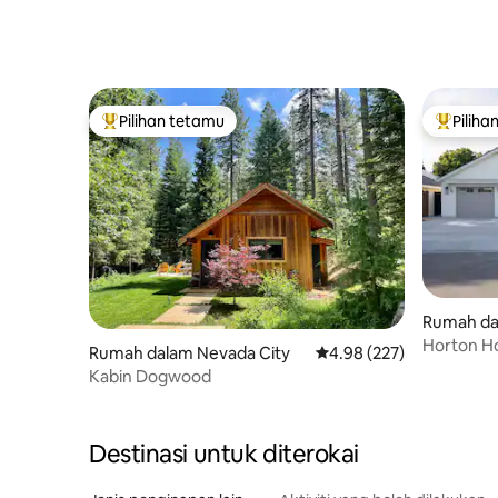
Pilihan tetamu
Piliha
Pilihan utama tetamu
Pilihan
Rumah da
Horton Ho
Rumah dalam Nevada City
Penarafan purata 4.98 d
4.98 (227)
Kabin Dogwood
Destinasi untuk diterokai