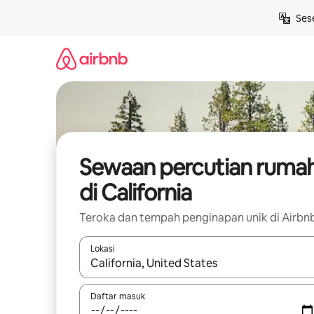
Langkau
Ses
ke
kandungan
Sewaan percutian ruma
di California
Teroka dan tempah penginapan unik di Airbn
Lokasi
Apabila hasil tersedia, navigasi dengan kekunci
Daftar masuk