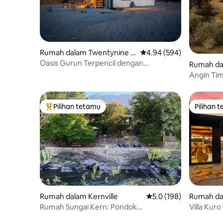
Rumah dalam Twentynine P
Penarafan purata 4.94 d
4.94 (594)
alms
Oasis Gurun Terpencil dengan
Rumah da
Pemerhatian Bintang di Atap
Angin Tim
Pilihan tetamu
Pilihan 
Pilihan utama tetamu
Pilihan 
Rumah dalam Kernville
Penarafan purata 5.0 d
5.0 (198)
Rumah da
Rumah Sungai Kern: Pondok
Villa Kur
Persendirian Tepi Sungai