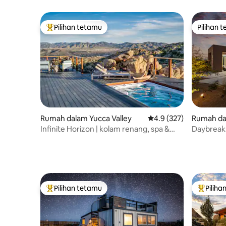
Pemandang
Pilihan tetamu
Pilihan 
Pilihan utama tetamu
Pilihan 
Rumah dalam Yucca Valley
Penarafan purata 4.9 d
4.9 (327)
Rumah da
alms
Infinite Horizon | kolam renang, spa &
Daybreak:
lubang api di atas 5 ekar
sauna, bil
Pilihan tetamu
Piliha
Pilihan utama tetamu
Pilihan