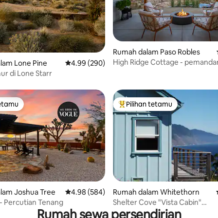
aripada 5, 594 ulasan
Rumah dalam Paso Robles
High Ridge Cottage - pemand
lam Lone Pine
Penarafan purata 4.99 daripada 5, 290 ulasan
4.99 (290)
ladang anggur dan tab mandi ai
ur di Lone Starr
tetamu
Pilihan tetamu
tetamu
Pilihan utama tetamu
aripada 5, 198 ulasan
lam Joshua Tree
Penarafan purata 4.98 daripada 5, 584 ulasan
4.98 (584)
Rumah dalam Whitethorn
o - Percutian Tenang
Shelter Cove "Vista Cabin"
Rumah sewa persendirian
pemandangan pantai yang bers