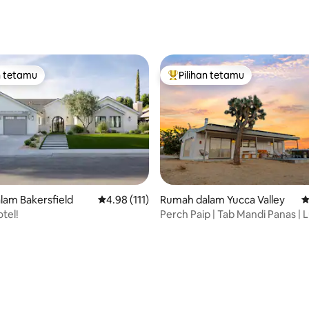
n tetamu
Pilihan tetamu
 utama tetamu
Pilihan utama tetamu
lam Bakersfield
Penarafan purata 4.98 daripada 5, 111 ulasan
4.98 (111)
Rumah dalam Yucca Valley
P
tel!
Perch Paip | Tab Mandi Panas |
aripada 5, 227 ulasan
Api | Pendiangan