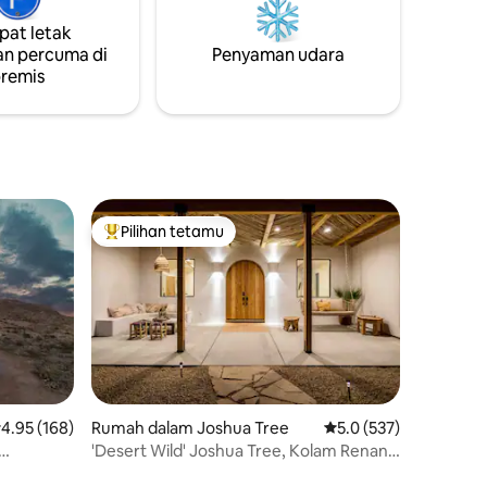
PEMANDANGAN TERBAIK di Gurun
, tab
Tinggi! ✔ 2 Bilik Tidur King Ruang Ruang
at letak
andi.
Ruang✔ Penuh ✔ ✔Bajut
n percuma di
Penyaman udara
 di mana
Lubang✔Bomba ✔ BBQ Wi-Fi ✔
remis
da untuk
Berkelajuan Tinggi Lihat Lagi di bawah!
enangan.
Pilihan tetamu
Pilihan utama tetamu
enarafan purata 4.95 daripada 5, 168 ulasan
4.95 (168)
Rumah dalam Joshua Tree
Penarafan purata 5.0 
5.0 (537)
'Desert Wild' Joshua Tree, Kolam Renang
Spa,
dan Tab Air Panas