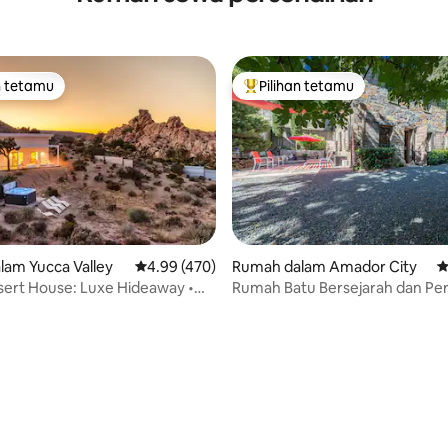
n tetamu
Pilihan tetamu
 utama tetamu
Pilihan utama tetamu
aripada 5, 130 ulasan
am Yucca Valley
Penarafan purata 4.99 daripada 5, 470 ulasan
4.99 (470)
Rumah dalam Amador City
P
ert House: Luxe Hideaway •
Rumah Batu Bersejarah dan Per
gan • Spa
Menawan!