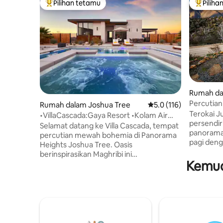
Pilihan tetamu
Piliha
Pilihan utama tetamu
Pilihan
Rumah da
Percutian
Rumah dalam Joshua Tree
Penarafan purata 5.0 d
5.0 (116)
Menakjub
Terokai J
•VillaCascada:Gaya Resort •Kolam Air
persendi
Masin/Spa•EV
Selamat datang ke Villa Cascada, tempat
panorama ya
percutian mewah bohemia di Panorama
pagi deng
Heights Joshua Tree. Oasis
yang mena
berinspirasikan Maghribi ini
🔸Bersant
Kemud
menggabungkan seni bina moden
langit berbintang. 🔸
dengan pesona padang pasir. Nikmati
jadi den
pemandangan 360° dari tingkap gergasi,
berhampiran 🔸Menikmati 
kolam air masin yang dipanaskan (Yuran
sepanjan
untuk Haba Kolam Renang), spa dengan
udara/hab
air terjun, dan lubang api yang
Julian ya
tenggelam. Beberapa minit dari Joshua