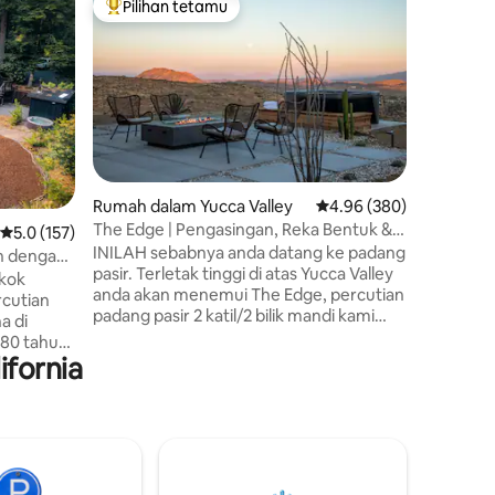
Pilihan tetamu
Pilih
Pilihan utama tetamu
Pilihan
Starlit Ci
Gimnasiu
Selami ru
yang baru
tingkap 
landskap
renang ai
untuk cel
ruang ke
bawah la
Rumah dalam Yucca Valley
Penarafan purata 4.96 d
4.96 (380)
2 ekar ya
The Edge | Pengasingan, Reka Bentuk &
Penarafan purata 5.0 daripada 5, 157 ulasan
5.0 (157)
anda send
PEMANDANGAN IMPIAN + Lagi
INILAH sebabnya anda datang ke padang
bintang 
n dengan
pasir. Terletak tinggi di atas Yucca Valley
pagi unt
okok
anda akan menemui The Edge, percutian
yang men
cutian
padang pasir 2 katil/2 bilik mandi kami
dunia la
a di
yang moden & bergaya. Ia terpencil di
kembali 
 80 tahun
atas tanah seluas 2.5 ekar, namun hanya
padang p
fornia
2 katil/2
beberapa minit dari bandar & Taman
aya moden
Negara Joshua Tree. Terokai tarikan
Bersantai
tempatan, mendaki dari halaman
erehat di
belakang anda sendiri atau bersantai
ah hutan
seharian di tab mandi air panas mewah
bintang-
kami sambil mengagumi
ngan tab