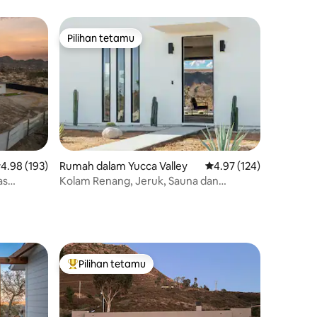
Pilihan tetamu
Pilihan tetamu
enarafan purata 4.98 daripada 5, 193 ulasan
4.98 (193)
Rumah dalam Yucca Valley
Penarafan purata 4.97 
4.97 (124)
as
Kolam Renang, Jeruk, Sauna dan
Kebakaran - Pemandangan Mengubah
Hidup
Pilihan tetamu
Pilihan utama tetamu