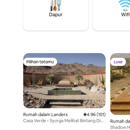
kilang wa
Tree NP dan pusat bandar, Villa Cascada
hanya beb
direka untuk berehat dan mengembara.
🔸Tempah
Dapur
Wifi
Bangun pagi dengan matahari terbit
pemandu 
yang menakjubkan, terokai alam semula
percutian
jadi, atau berehat dalam kemewahan
dilupakan
seperti spa. Percutian padang pasir anda
yang tidak dapat dilupakan menanti.
Pilihan tetamu
Luxe
Pilihan tetamu
Luxe
Rumah dalam Landers
Penarafan purata 4.96 d
4.96 (101)
Casa Verde • Syurga Melihat Bintang Di
Rumah da
Tepi Kolam
Shadow Ho