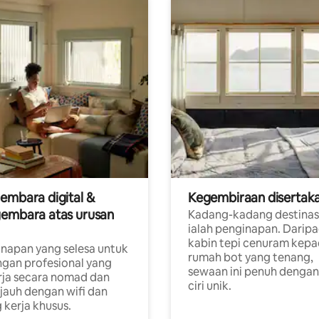
embara digital &
Kegembiraan disertak
embara atas urusan
Kadang-kadang destinas
ialah penginapan. Darip
a
kabin tepi cenuram kep
napan yang selesa untuk
rumah bot yang tenang,
gan profesional yang
sewaan ini penuh dengan 
rja secara nomad dan
ciri unik.
 jauh dengan wifi dan
 kerja khusus.