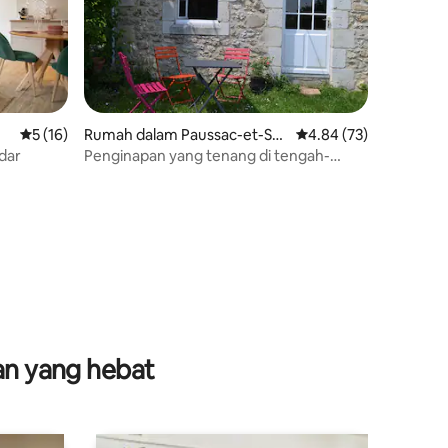
Penarafan purata 5 daripada 5, 16 ulasan
5 (16)
Rumah dalam Paussac-et-Sai
Penarafan purata 4.84
4.84 (73)
nt-Vivien
dar
Penginapan yang tenang di tengah-
tengah Périgord Vert. GR 36
nan yang hebat