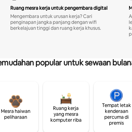
Ruang mesra kerja untuk pengembara digital
M
Mengembara untuk urusan kerja? Cari
A
penginapan jangka panjang dengan wifi
l
berkelajuan tinggi dan ruang kerja khusus.
k
p
emudahan popular untuk sewaan bulan
Tempat letak
Ruang kerja
Mesra haiwan
kenderaan
yang mesra
peliharaan
percuma di
komputer riba
premis