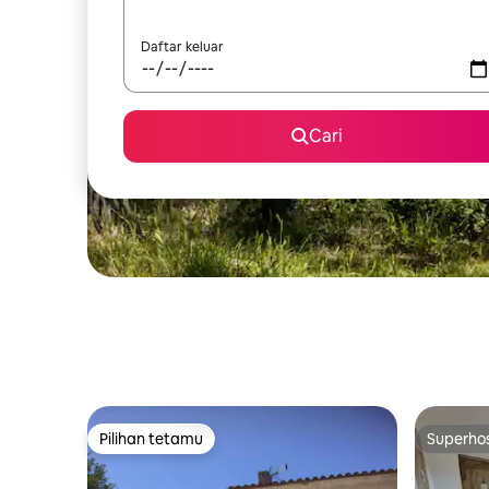
Daftar keluar
Cari
Pilihan tetamu
Superho
Pilihan tetamu
Superho