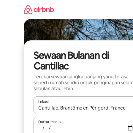
Langkau
ke
kandungan
Sewaan Bulanan di
Cantillac
Terokai sewaan jangka panjang yang terasa
seperti rumah sendiri untuk penginapan sela
sebulan atau lebih.
Lokasi
Apabila hasil tersedia, navigasi dengan kekunci
Daftar masuk