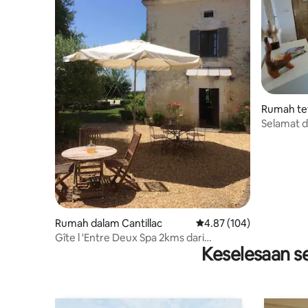
Rumah te
me en Pé
Selamat 
Rumah dalam Cantillac
Penarafan purata 4.87 d
4.87 (104)
Gîte l 'Entre Deux Spa 2kms dari
Keselesaan se
Brantome