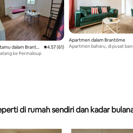
Apartmen dalam Brantôme
Apartmen baharu, di pusat ban
tamu dalam Brantô
Penarafan purata 4.57 daripada 5, 61 ulasan
4.57 (61)
rigord
datang ke Permaloup
aripada 5, 104 ulasan
perti di rumah sendiri dan kadar bula