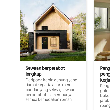
Sewaan berperabot
Peng
lengkap
peng
kerj
Daripada kabin gunung yang
damai kepada apartmen
Pengi
bandar yang selesa, sewaan
golon
berperabot ini mempunyai
beke
semua kemudahan rumah.
jarak
ruang