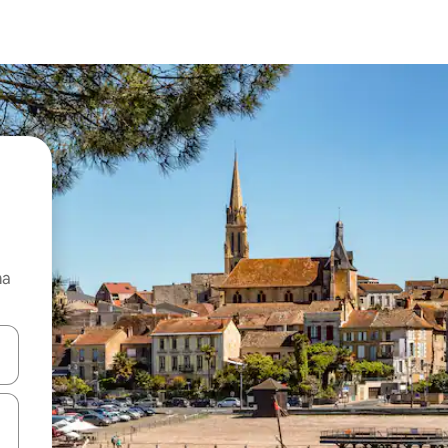
ma
 anak panah atas dan bawah atau teroka dengan sentuhan atau gerak l