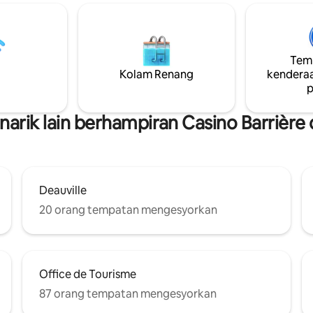
ng serba lengkap
terbuka ke ruang makan yang i
ketuhar gelombang mikro,
bilik pawagam menyediakan det
 hud ekstraktor). Bersantai
mesra yang tidak dapat dilupakan. V
 mandi pusaran air. Hadiah
Berry, yang terletak hanya 400
. Cadar tilam dan tuala mandi
Temp
dari laut di Deauville, mengalu-
i disediakan. Kebersihan yang
Kolam Renang
kenderaa
anda untuk penginapan dengan
 Tandas berasingan. Tempat
p
keluarga, seminar, atau hujung
nderaan percuma.
rik lain berhampiran Casino Barrière 
Deauville
20 orang tempatan mengesyorkan
Office de Tourisme
87 orang tempatan mengesyorkan