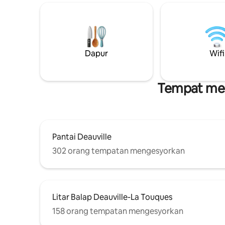
mewah ya
dalam masa kurang daripada 10 minit.
(ketuhar/
Harap maklum bahawa segala-galanya
mesin basuh,
akan dijelaskan dengan baik kepada anda
di dalam tab
dalam kandungan mesej saya (selepas
alu-aluan
tempahan anda), supaya anda tidak ada
berkualit
Dapur
Wifi
sebarang soalan dalam fikiran, untuk
terjamin.
memudahkan penginapan anda. Cadar,
letak ke
tuala dan jubah mandi akan disediakan
Tempat mena
Pantai Deauville
302 orang tempatan mengesyorkan
Litar Balap Deauville-La Touques
158 orang tempatan mengesyorkan