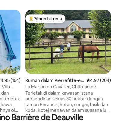
Rumah da
Pilihan tetamu
Pilih
Pilihan utama tetamu
Pilihan
Mer
Vila bert
yang luar
Vila ters
diubahsua
Lokasi ya
Trouvill
indah. Lok
dari pusa
lengkap 
anda. Se
serta pe
enarafan purata 4.95 daripada 5, 154 ulasan
4.95 (154)
Rumah dalam Pierrefitte-en
Penarafan purata 4.97 d
4.97 (204)
penginapa
-Auge
dan meni
 Villa
La Maison du Cavalier, Château de
indah de
l'Avenue
 dan
Terletak di dalam kawasan istana
menghada
g terletak
persendirian seluas 30 hektar dengan
kendera
erhawa
taman Perancis, hutan, sungai, tasik dan
pelancon
uhnya oleh
kuda. Kotej menawan dalam suasana luar
o Barrière de Deauville
o-Norman
biasa di pintu gerbang Deauville dan di
ipada
kaki kampung kecil yang indah,
atan yang
Pierrefitte-en-Auge. Dapatkan
ketenangan dan nikmati persekitaran