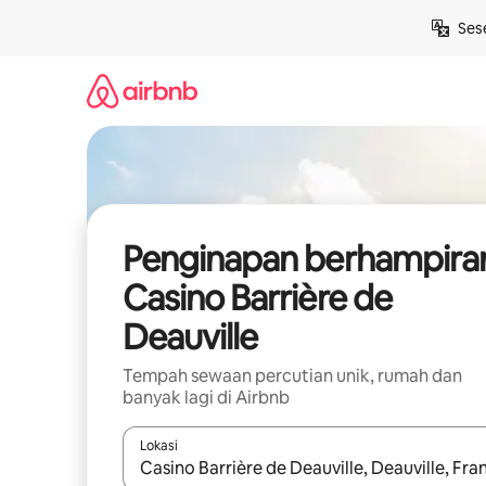
Langkau
Ses
ke
kandungan
Penginapan berhampira
Casino Barrière de
Deauville
Tempah sewaan percutian unik, rumah dan
banyak lagi di Airbnb
Lokasi
Apabila hasil tersedia, navigasi dengan kekunci