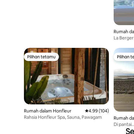
Rumah dal
La Bergeri
Pilihan tetamu
Pilihan 
Pilihan tetamu
Pilihan 
Rumah dalam Honfleur
Penarafan purata 4.99 d
4.99 (104)
Rahsia Honfleur Spa, Sauna, Pawagam
Rumah dal
Di pantai..
Se