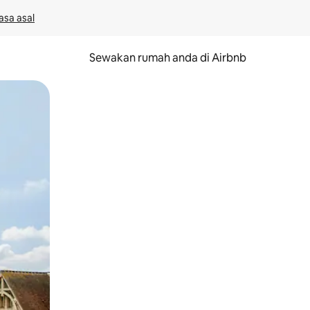
asa asal
Sewakan rumah anda di Airbnb
eret.