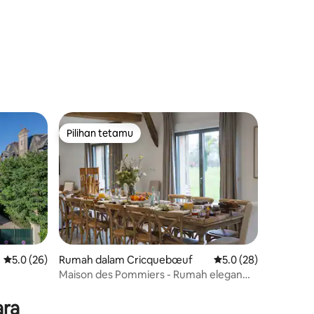
Pilihan tetamu
Pilihan tetamu
Penarafan purata 5.0 daripada 5, 26 ulasan
5.0 (26)
Rumah dalam Cricquebœuf
Penarafan purata 5.0
5.0 (28)
Maison des Pommiers - Rumah elegan
berhampiran Deauville
ara