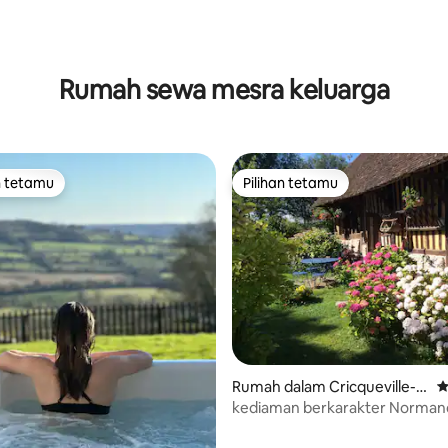
aripada 5, 102 ulasan
Rumah sewa mesra keluarga
n tetamu
Pilihan tetamu
 utama tetamu
Pilihan tetamu
aripada 5, 226 ulasan
Rumah dalam Cricqueville-e
P
n-Auge
kediaman berkarakter Norman