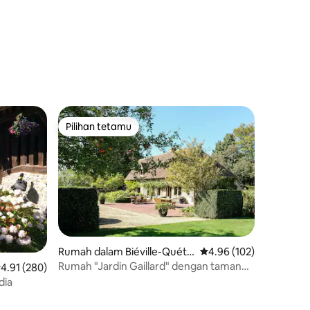
Pilihan tetamu
Pilihan tetamu
Rumah dalam Biéville-Quéti
Penarafan purata 4.96 
4.96 (102)
éville
Rumah "Jardin Gaillard" dengan taman
enarafan purata 4.91 daripada 5, 280 ulasan
4.91 (280)
besar
dia