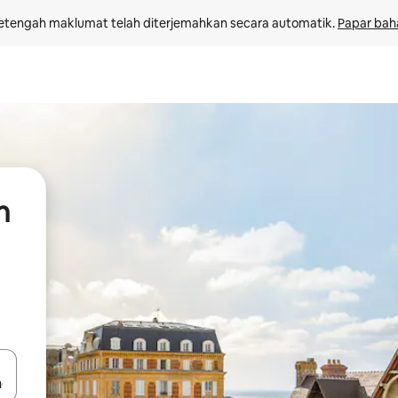
etengah maklumat telah diterjemahkan secara automatik. 
Papar bah
n
 anak panah atas dan bawah atau teroka dengan sentuhan atau gerak l