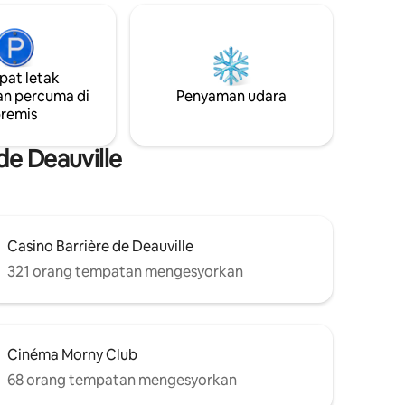
ndah, dan
hijau mesra keluarga ini, berhampiran
ik-detik
dengan laut. Hos dengan latar belakang
illa
antarabangsa boleh bertutur dalam
 meter
beberapa bahasa. Berhampiran dengan
at letak
alukan
restoran yang hebat. Menunggang kuda.
n percuma di
Penyaman udara
 rakan,
Memancing. Mendaki. Pokok epal, kami
remis
 minggu.
benar-benar berada di pusat bandar Pays
d'Auge..
de Deauville
Casino Barrière de Deauville
321 orang tempatan mengesyorkan
Cinéma Morny Club
68 orang tempatan mengesyorkan