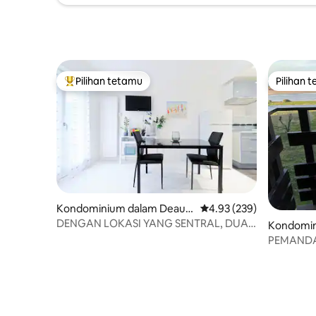
Pilihan tetamu
Pilihan 
Pilihan utama tetamu
Pilihan 
Kondominium dalam Deauvi
Penarafan purata 4.93 d
4.93 (239)
lle
DENGAN LOKASI YANG SENTRAL, DUA
Kondomin
BILIK YANG MENAWAN
le
PEMANDAN
/pusat ba