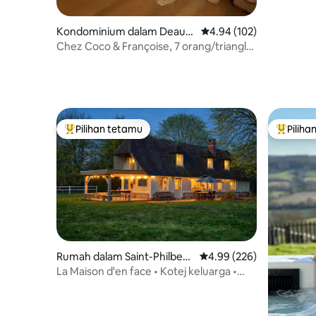
Kondominium dalam Deauvil
Penarafan purata 4.94 d
4.94 (102)
le
Chez Coco & Françoise, 7 orang/triangle
d'or
Pilihan tetamu
Piliha
Pilihan utama tetamu
Pilihan
Rumah dalam Saint-Philbert
Penarafan purata 4.99 d
4.99 (226)
-des-Champs
La Maison d'en face • Kotej keluarga •
Normandy