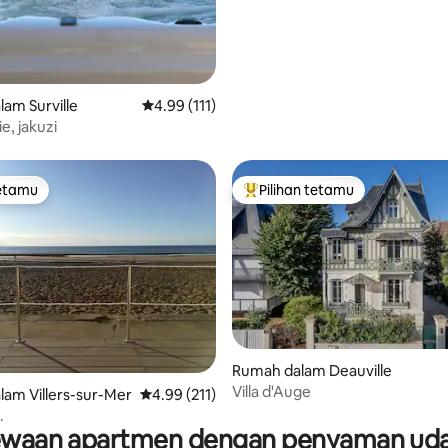
am Surville
Penarafan purata 4.99 daripada 5, 111 ulasan
4.99 (111)
e, jakuzi
tetamu
Pilihan tetamu
tetamu
Pilihan utama tetamu
aripada 5, 104 ulasan
Rumah dalam Deauville
Villa d'Auge
am Villers-sur-Mer
Penarafan purata 4.99 daripada 5, 211 ulasan
4.99 (211)
.
waan apartmen dengan penyaman ud