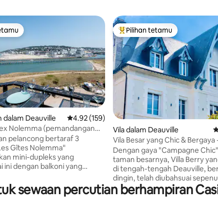
tetamu
Pilihan tetamu
tetamu
Pilihan utama tetamu
 dalam Deauville
Penarafan purata 4.92 daripada 5, 159 ulasan
4.92 (159)
lex Nolemma (pemandangan
aripada 5, 607 ulasan
Vila dalam Deauville
P
 + tempat letak kereta)
n pelancong bertaraf 3
Vila Besar yang Chic & Bergaya -
Berry
Dengan gaya "Campagne Chic"
an mini-dupleks yang
taman besarnya, Villa Berry yan
i ini dengan balkoni yang
di tengah-tengah Deauville, b
kan pemandangan panorama
dingin, telah diubahsuai sepen
ouville-sur-Mer yang
k sewaan percutian berhampiran Casin
arkitek terkenal. Rumah Angl
maksimum: 2
1900 ini mendapat manfaat dar
asa dan sehingga 2 kanak-
taman yang menghadap ke sel
simum 12 tahun). Dapur
indah. Teresnya yang indah, dapur