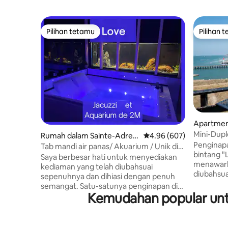
Pilihan tetamu
Pilihan 
Pilihan tetamu
Pilihan 
Apartmen
Mini-Dup
Rumah dalam Sainte-Adres
Penarafan purata 4.96 d
4.96 (607)
laut + spa
Penginapa
se
Tab mandi air panas/ Akuarium / Unik di
bintang "Les Gîtes Nolemma"
perancis
Saya berbesar hati untuk menyediakan
menawark
kediaman yang telah diubahsuai
diubahsua
sepenuhnya dan dihiasi dengan penuh
menampil
semangat. Satu-satunya penginapan di
pantai Tr
Kemudahan popular untu
Perancis dengan akuarium. Akuarium ini
menakjubkan. Kapasiti 
tidak membuat bising. Jangan teragak-
orang dew
agak untuk bertanya semua soalan anda
kanak (mak
kepada saya; saya biasanya menjawab