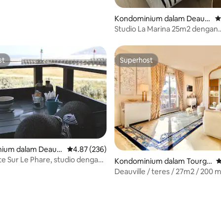
Kondominium dalam Deauvi
P
lle
Studio La Marina 25m2 dengan
pemandangan Port Deauville
st
Superhost
st
Superhost
ium dalam Deauvi
Penarafan purata 4.87 daripada 5, 236 ulasan
4.87 (236)
e Sur Le Phare, studio dengan
Kondominium dalam Tourgé
P
an laut, tempat letak kereta
ville
Deauville / teres / 27m2 / 200 m