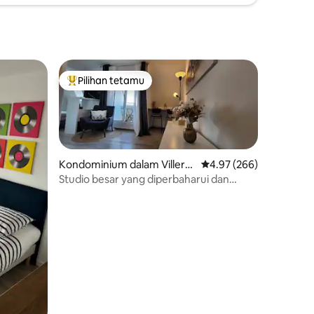
Pilihan tetamu
Pilihan utama tetamu
Kondominium dalam Villers-
Penarafan purata 4.97 d
4.97 (266)
sur-Mer
Studio besar yang diperbaharui dan
menawan dengan tempat letak kereta