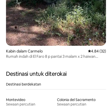
Kabin dalam Carmelo
Penarafan pur
4.84 (32)
Rumah indah di El Faro 8 p pantai 3 malam x 2 haiwan
peliharaan
Destinasi untuk diterokai
Destinasi berdekatan
Montevideo
Colonia del Sacramento
Sewaan percutian
Sewaan percutian