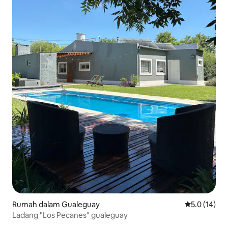
Rumah dalam Gualeguay
Penarafan pu
5.0 (14)
Ladang "Los Pecanes" gualeguay