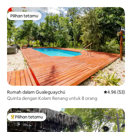
Pilihan tetamu
Pilihan tetamu
Rumah dalam Gualeguaychú
Penarafan pur
4.96 (53)
Quinta dengan Kolam Renang untuk 8 orang
Pilihan tetamu
Pilihan utama tetamu