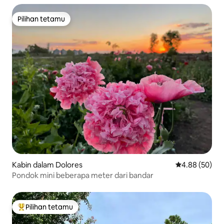
Pilihan tetamu
Pilihan tetamu
Kabin dalam Dolores
Penarafan pur
4.88 (50)
Pondok mini beberapa meter dari bandar
Pilihan tetamu
Pilihan utama tetamu