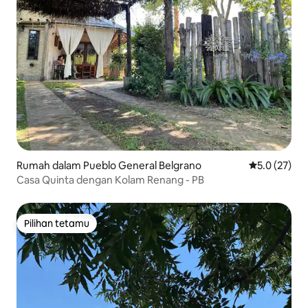
Rumah dalam Pueblo General Belgrano
Penarafan pu
5.0 (27)
Casa Quinta dengan Kolam Renang - PB
Pilihan tetamu
Pilihan tetamu