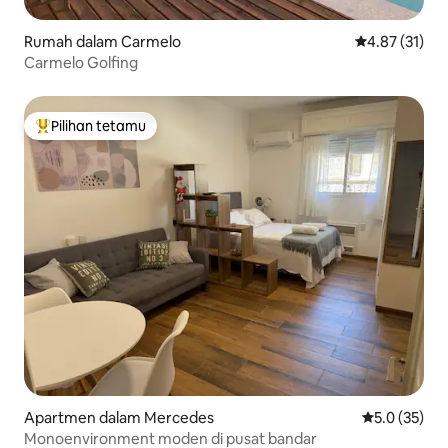
Rumah dalam Carmelo
Penarafan pur
4.87 (31)
Carmelo Golfing
Pilihan tetamu
Pilihan utama tetamu
Apartmen dalam Mercedes
Penarafan pu
5.0 (35)
Monoenvironment moden di pusat bandar