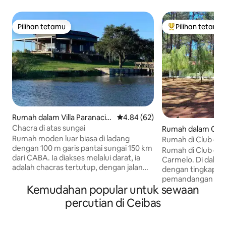
Pilihan tetamu
Pilihan tetamu
Pilihan tetamu
Pilihan utama te
Rumah dalam Villa Paranacit
Penarafan purata 4.84 daripada
4.84 (62)
o
Chacra di atas sungai
Rumah dalam Car
Rumah moden luar biasa di ladang
Rumah di Club de 
dengan 100 m garis pantai sungai 150 km
Carmelo Uruguay
Rumah di Club de 
dari CABA. Ia diakses melalui darat, ia
Carmelo. Di dalam
adalah chacras tertutup, dengan jalan
dengan tingkap be
yang tidak dilalui oleh pihak ketiga. 20
pemandangan ya
minit dari bandar Villa Paranacito. Ia
Kemudahan popular untuk sewaan
ruang luar dengan
mempunyai dapur dengan
Berhampiran deng
percutian di Ceibas
pemanggang, dok memancing, sungai
tenis, padel, bola
yang boleh dilayari dan selamat, dan
kolam renang ters
kayak. Dua hektar tanah untuk berjalan-