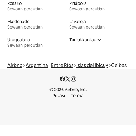
Rosario
Piriápolis
Sewaan percutian
Sewaan percutian
Maldonado
Lavalleja
Sewaan percutian
Sewaan percutian
Uruguaiana
Tunjukkan lagi
Sewaan percutian
Airbnb
Argentina
Entre Ríos
Islas del Ibicuy
Ceibas
© 2026 Airbnb, Inc.
Privasi
Terma