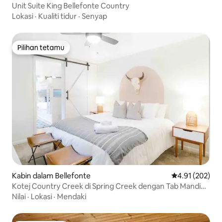
Unit Suite King Bellefonte Country
Lokasi
·
Kualiti tidur
·
Senyap
Pilihan tetamu
Pilihan tetamu
Kabin dalam Bellefonte
Penarafan pura
4.91 (202)
Kotej Country Creek di Spring Creek dengan Tab Mandi
Panas
Nilai
·
Lokasi
·
Mendaki