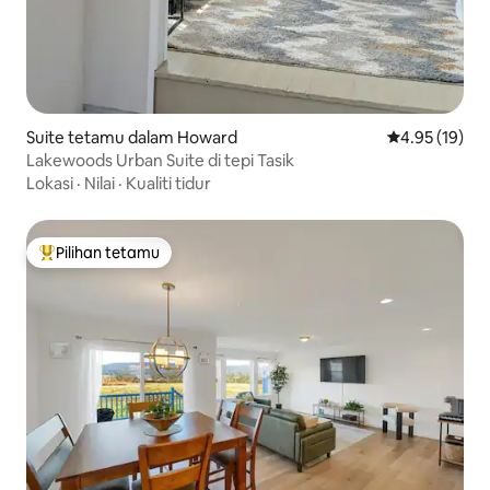
Suite tetamu dalam Howard
Penarafan pur
4.95 (19)
Lakewoods Urban Suite di tepi Tasik
Lokasi
·
Nilai
·
Kualiti tidur
Pilihan tetamu
Pilihan utama tetamu