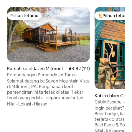
Pilihan tetamu
Pilihan tetamu
Pilihan tetamu
Pilihan utama te
Rumah kecil dalam Millmont
Penarafan purata 4.92 daripada 
4.92 (111)
Pemandangan Persendirian Tanpa
Batas|Percutian Pasangan|Termurah
Selamat datang ke Seven Mountain Vista
|WIFI
di Millmont, PA. Penginapan kecil
persendirian ini terletak di atas 11 ekar
Kabin dalam Cobu
tanah yang indah—separuhnya hutan
Cabin Escape + T
dan separuhnya lagi padang rumput
Nilai
·
Lokasi
·
Hiasan
Ekar, Kolam & Ana
Ingin berehat? Se
terbuka—dengan pemandangan
Bear Lodge, kabin
gunung yang cantik dan akses ke Penns
terletak di atas 10 
Creek yang berdekatan. Sesuai untuk
Bald Eagle & Poe Va
pasangan, keluarga dan perjalanan
Spring Mills, Penns
Nilai
·
Keluarga
·
P
memancing ikan lalat, kabin ini