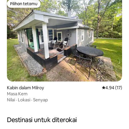
Pilihan tetamu
Pilihan tetamu
Kabin dalam Milroy
Penarafan pur
4.94 (17)
Masa Kem
Nilai
·
Lokasi
·
Senyap
Destinasi untuk diterokai