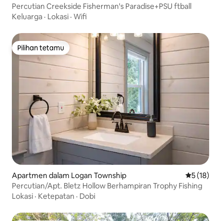
Percutian Creekside Fisherman's Paradise+PSU ftball
Keluarga
·
Lokasi
·
Wifi
Pilihan tetamu
Pilihan tetamu
Apartmen dalam Logan Township
Penarafan 
5 (18)
Percutian/Apt. Bletz Hollow Berhampiran Trophy Fishing
Lokasi
·
Ketepatan
·
Dobi