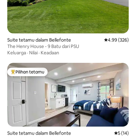
Suite tetamu dalam Bellefonte
Penarafan pura
4.99 (326)
The Henry House - 9 Batu dari PSU
Keluarga
·
Nilai
·
Keadaan
Pilihan tetamu
Pilihan utama tetamu
Suite tetamu dalam Bellefonte
Penarafan 
5 (14)