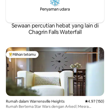
Penyaman udara
Sewaan percutian hebat yang lain di
Chagrin Falls Waterfall
Pilihan tetamu
Pilihan utama tetamu
Rumah dalam Warrensville Heights
Penarafan pura
4.97 (150)
Rumah Bertema Star Wars dengan Arked | Mesra