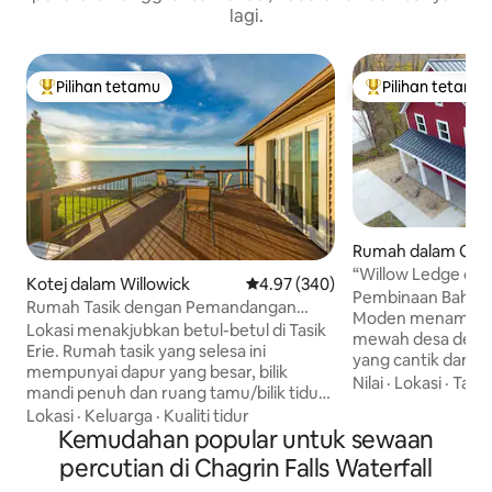
lagi.
Pilihan tetamu
Pilihan tetamu
Pilihan utama tetamu
Pilihan utama te
Rumah dalam Garre
“Willow Ledge di 
Kotej dalam Willowick
Penarafan purata 4.97 daripada 
4.97 (340)
Tab Mandi Air Pan
Pembinaan Bahar
Rumah Tasik dengan Pemandangan
Moden menampilk
Menakjubkan
Lokasi menakjubkan betul-betul di Tasik
mewah desa denga
Erie. Rumah tasik yang selesa ini
yang cantik dan se
mempunyai dapur yang besar, bilik
belokan. Pemandangan yang
Nilai
·
Lokasi
·
Tab 
mandi penuh dan ruang tamu/bilik tidur
menakjubkan mena
dengan katil bersaiz king. Kotej ini tidak
Lokasi
·
Keluarga
·
Kualiti tidur
lantai hingga sil
berfungsi dengan sendirinya supaya
Kemudahan popular untuk sewaan
Silver Creek yang
anda boleh menikmati pengasingan
percutian di Chagrin Falls Waterfall
jadi di sekitarnya.
anda, tetapi kami tinggal kira-kira 200
dan menarik denga