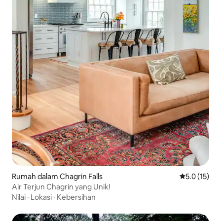
Rumah dalam Chagrin Falls
Penarafan pu
5.0 (15)
Air Terjun Chagrin yang Unik!
Nilai
·
Lokasi
·
Kebersihan