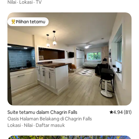
Keluarga
Nilai
·
Lokasi
·
TV
Pilihan tetamu
Pilihan utama tetamu
Suite tetamu dalam Chagrin Falls
Penarafan pur
4.94 (81)
Oasis Halaman Belakang di Chagrin Falls
Lokasi
·
Nilai
·
Daftar masuk