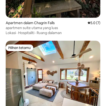
Apartmen dalam Chagrin Falls
Penarafan p
5.0 (7)
apartmen suite utama yang luas
Lokasi
·
Hospitaliti
·
Ruang dalaman
Pilihan tetamu
Pilihan tetamu