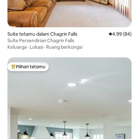
Suite tetamu dalam Chagrin Falls
Penarafan pura
4.99 (84)
Suite Persendirian Chagrin Falls
Keluarga
·
Lokasi
·
Ruang berkongsi
Pilihan tetamu
Pilihan utama tetamu