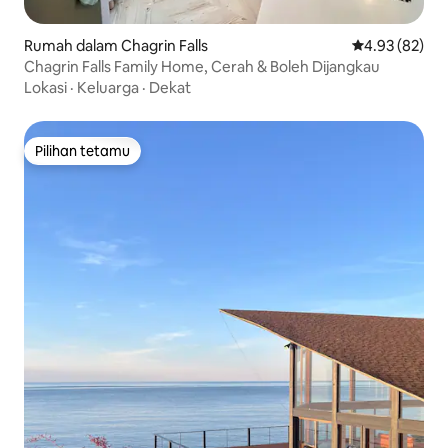
Rumah dalam Chagrin Falls
Penarafan pur
4.93 (82)
Chagrin Falls Family Home, Cerah & Boleh Dijangkau
Lokasi
·
Keluarga
·
Dekat
Pilihan tetamu
Pilihan tetamu