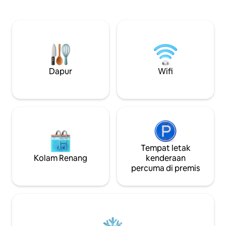
kaki jauhnya supaya kami boleh
bersaiz besar, luban
membantu anda jika anda memerlukan
dan perabot makan luar
kami. Nikmati kopi pagi di dek sambil
minit dari restoran
melihat alam semula jadi, matahari
Garrett 's Mill, da
terbenam yang menakjubkan di patio
hebat. Percutian 
persendirian, dan tertidur dengan bunyi
penginapan perni
tasik. Anda akan terpesona dengan
keindahan dan kedamaian kotej yang
Dapur
Wifi
menakjubkan ini.
Tempat letak
Kolam Renang
kenderaan
percuma di premis