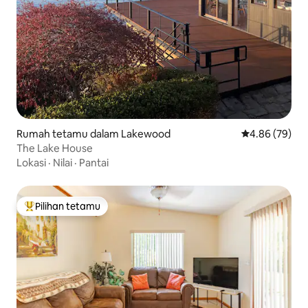
Rumah tetamu dalam Lakewood
Penarafan pur
4.86 (79)
The Lake House
Lokasi
·
Nilai
·
Pantai
Pilihan tetamu
Pilihan utama tetamu