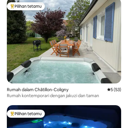
Pilihan tetamu
Pilihan utama tetamu
Rumah dalam Châtillon-Coligny
Penarafan 
5 (53)
Rumah kontemporari dengan jakuzi dan taman
Pilihan tetamu
Pilihan utama tetamu