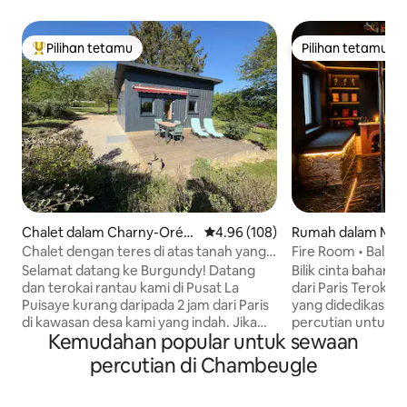
Pilihan tetamu
Pilihan tetamu
Pilihan utama tetamu
Pilihan tetamu
Chalet dalam Charny-Orée-
Penarafan purata 4.96 daripada 
4.96 (108)
Rumah dalam Mon
de-Puisaye
Chalet dengan teres di atas tanah yang
Fire Room • Balne
indah dan tenang
& Bilik BDSM
Selamat datang ke Burgundy! Datang
Bilik cinta baharu 
dan terokai rantau kami di Pusat La
dari Paris Terokai Fire Room, tempat
Puisaye kurang daripada 2 jam dari Paris
yang didedikasika
di kawasan desa kami yang indah. Jika
percutian untuk 
Kemudahan popular untuk sewaan
anda jatuh cinta dengan alam semula
persendirian, kaw
jadi, anda akan menemui kebahagiaan
romantik, semuany
percutian di Chambeugle
anda di kotej kami yang hangat Nikmati
untuk menawarka
tarikan pelancong seperti Château de
yang unik. ✨ Balneoterapi untuk 2 orang