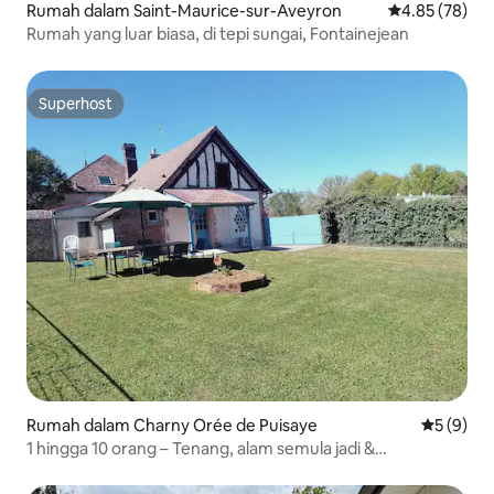
Rumah dalam Saint-Maurice-sur-Aveyron
Penarafan pur
4.85 (78)
Rumah yang luar biasa, di tepi sungai, Fontainejean
Superhost
Superhost
Rumah dalam Charny Orée de Puisaye
Penarafan
5 (9)
1 hingga 10 orang – Tenang, alam semula jadi &
keramahan!