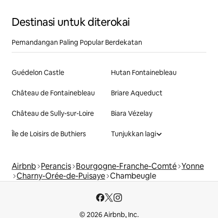
Destinasi untuk diterokai
Pemandangan Paling Popular Berdekatan
Guédelon Castle
Hutan Fontainebleau
Château de Fontainebleau
Briare Aqueduct
Château de Sully-sur-Loire
Biara Vézelay
Île de Loisirs de Buthiers
Tunjukkan lagi
Airbnb
Perancis
Bourgogne-Franche-Comté
Yonne
Charny-Orée-de-Puisaye
Chambeugle
© 2026 Airbnb, Inc.