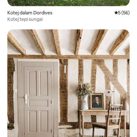
Kotej dalam Dordives
Penarafan 
5 (56)
Kotej tepi sungai