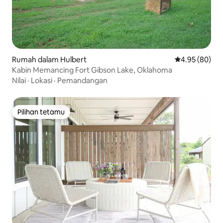
Rumah dalam Hulbert
Penarafan pur
4.95 (80)
Kabin Memancing Fort Gibson Lake, Oklahoma
Nilai
·
Lokasi
·
Pemandangan
Pilihan tetamu
Pilihan tetamu