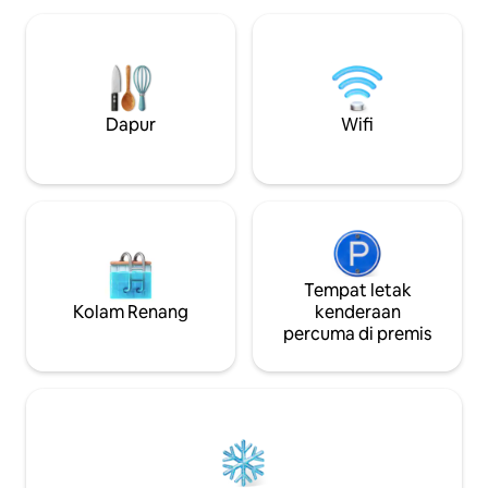
mempunyai satu katil tersembunyi dan
dibaca, peta lama
tempat duduk. Berhubung semula
beberapa piring hi
dengan alam semula jadi di tempat
anjing ladang yang
percutian yang tidak dapat dilupakan ini
Kami tinggal di ta
di dalam hutan.
menceritakan kis
anda. Kami lebih suka berdialog sebelum
Dapur
Wifi
membuat tempah
Tempat letak
Kolam Renang
kenderaan
percuma di premis