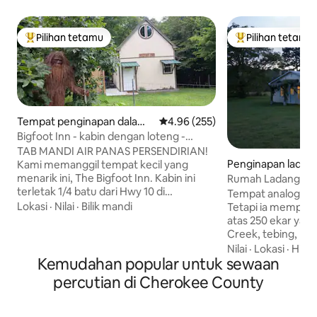
Pilihan tetamu
Pilihan tetamu
Pilihan utama tetamu
Pilihan utama te
Tempat penginapan dalam
Penarafan purata 4.96 daripada 
4.96 (255)
Tahlequah
Bigfoot Inn - kabin dengan loteng -
berhampiran Sungai Illinois
TAB MANDI AIR PANAS PERSENDIRIAN!
Penginapan ladan
Kami memanggil tempat kecil yang
lbert
menarik ini, The Bigfoot Inn. Kabin ini
Rumah Ladang di 
terletak 1/4 batu dari Hwy 10 di
Tempat analog dala
Tahlequah, Oklahoma dan kurang
Lokasi
·
Nilai
·
Bilik mandi
Tetapi ia mempunyai WiFi.
daripada 2 batu dari Sungai Illinois.
atas 250 ekar yan
Banyak tempat letak kereta tersedia.
Creek, tebing, pa
Ruang yang comel ini berkeluasan 400
hutan, rumah lad
Nilai
·
Lokasi
·
Hias
kaki persegi dengan loteng dan
Kemudahan popular untuk sewaan
pengasingan dan 
pembahagi bilik disediakan untuk privasi
satu atau dua ora
percutian di Cherokee County
tambahan. Loteng ini mempunyai TV,
percutian. Terdapat laluan untuk bersiar-
katil queen, katil twin, tempat duduk dan
siar, dek untuk 
peralatan tempat tidur. Tingkat pertama
padang rumput, be