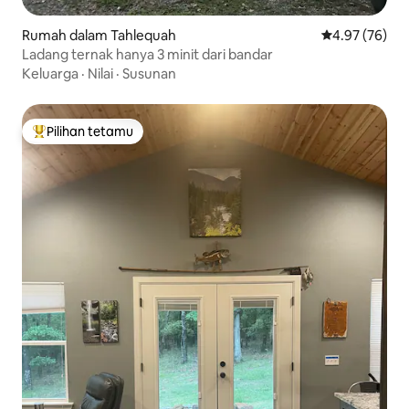
Rumah dalam Tahlequah
Penarafan pur
4.97 (76)
Ladang ternak hanya 3 minit dari bandar
Keluarga
·
Nilai
·
Susunan
Pilihan tetamu
Pilihan utama tetamu