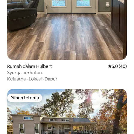
Rumah dalam Hulbert
Penarafan pu
5.0 (40)
Syurga berhutan.
Keluarga
·
Lokasi
·
Dapur
Pilihan tetamu
Pilihan tetamu