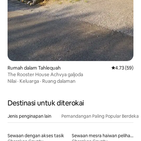
Rumah dalam Tahlequah
Penarafan pur
4.73 (59)
The Rooster House Achvya galjoda
Nilai
·
Keluarga
·
Ruang dalaman
Destinasi untuk diterokai
Jenis penginapan lain
Pemandangan Paling Popular Berdeka
Sewaan dengan akses tasik
Sewaan mesra haiwan peliharaan