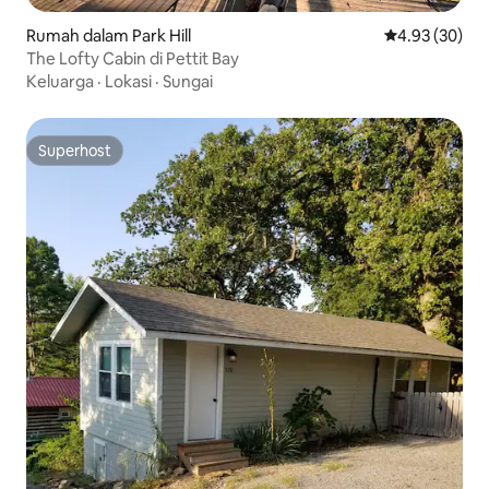
Rumah dalam Park Hill
Penarafan pur
4.93 (30)
The Lofty Cabin di Pettit Bay
Keluarga
·
Lokasi
·
Sungai
Superhost
Superhost