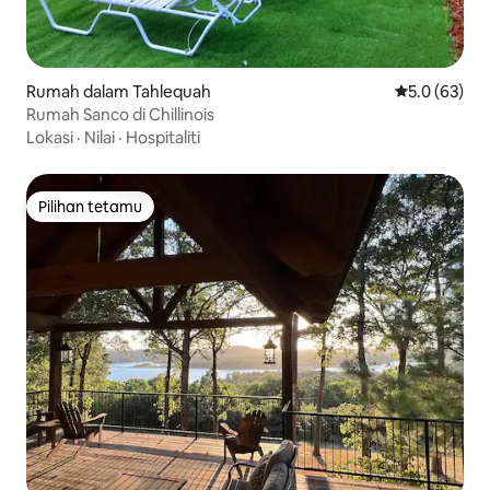
Rumah dalam Tahlequah
Penarafan pu
5.0 (63)
Rumah Sanco di Chillinois
Lokasi
·
Nilai
·
Hospitaliti
Pilihan tetamu
Pilihan tetamu