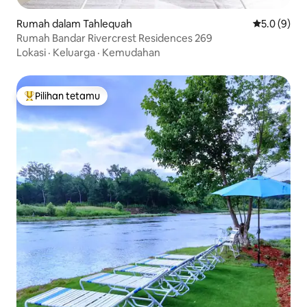
Rumah dalam Tahlequah
Penarafan p
5.0 (9)
Rumah Bandar Rivercrest Residences 269
Lokasi
·
Keluarga
·
Kemudahan
Pilihan tetamu
Pilihan utama tetamu