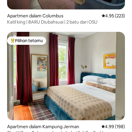
Apartmen dalam Columbus
Penarafan pura
4.95 (223)
Katil king | BARU Diubahsuai | 2 batu dari OSU
Pilihan tetamu
Pilihan utama tetamu
Apartmen dalam Kampung Jerman
Penarafan pura
4.99 (198)