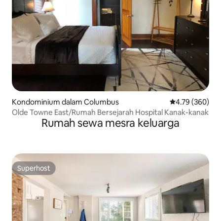
Kondominium dalam Columbus
Penarafan pura
4.79 (360)
Olde Towne East/Rumah Bersejarah Hospital Kanak-kanak
Rumah sewa mesra keluarga
Superhost
Superhost