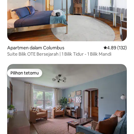
Apartmen dalam Columbus
Penarafan pura
4.89 (132)
Suite Bilik OTE Bersejarah | 1 Bilik Tidur - 1 Bilik Mandi
Pilihan tetamu
Pilihan tetamu