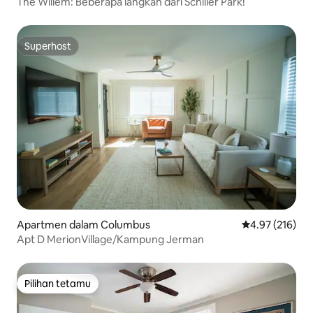
The Willem: Beberapa langkah dari Schiller Park!
Superhost
Superhost
Apartmen dalam Columbus
Penarafan pura
4.97 (216)
Apt D MerionVillage/Kampung Jerman
Pilihan tetamu
Pilihan tetamu