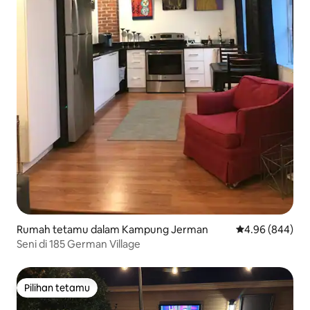
Rumah tetamu dalam Kampung Jerman
Penarafan purat
4.96 (844)
Seni di 185 German Village
Pilihan tetamu
Pilihan tetamu