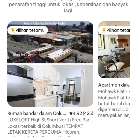
penarafan tinggi untuk lokasi, kebersihan dan banyak
lagi.
Pilihan tetamu
Pilihan tetamu
Pilihan utama tetamu
Pilihan utama te
Apartmen dalam
Jerman
Mohawk Flat - Perc
Mohawk Flat terlet
betul-betul di atas
digemari di Columbu
Rumah bandar dalam Colu
Penarafan purata 4.92 daripada 
4.92 (425)
merupakan lanjuta
mbus
LUXELOFT High St ShortNorth Free Park
santai dan hebat d
RooftopPatio
Lokasi terbaik di Columbus! TEMPAT
menganggap diri 
LETAK KERETA PERCUMA Hiburan,
Hotel Butik kecil,