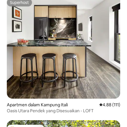
Superhost
Superhost
Apartmen dalam Kampung Itali
Penarafan pura
4.88 (111)
Oasis Utara Pendek yang Disesuaikan - LOFT