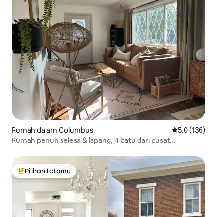
Rumah dalam Columbus
Penarafan pur
5.0 (136)
Rumah penuh selesa & lapang, 4 batu dari pusat
Columbus
Pilihan tetamu
Pilihan utama tetamu