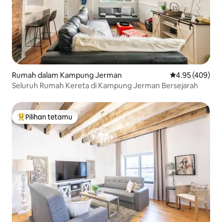
Rumah dalam Kampung Jerman
Penarafan pura
4.95 (409)
Seluruh Rumah Kereta di Kampung Jerman Bersejarah
Pilihan tetamu
Pilihan utama tetamu