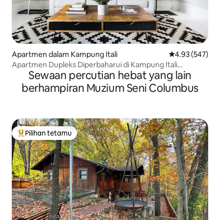
Apartmen dalam Kampung Itali
Penarafan pura
4.93 (547)
Apartmen Dupleks Diperbaharui di Kampung Itali
Sewaan percutian hebat yang lain
Bersejarah
berhampiran Muzium Seni Columbus
Pilihan tetamu
Pilihan utama tetamu