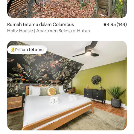
Rumah tetamu dalam Columbus
Penarafan pura
4.95 (144)
Holtz Häusle | Apartmen Selesa di Hutan
Pilihan tetamu
Pilihan utama tetamu