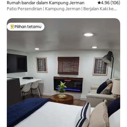
Rumah bandar dalam Kampung Jerman
Penarafan pura
4.96 (106)
Patio Persendirian | Kampung Jerman | Berjalan Kaki ke
Mana-mana
Pilihan tetamu
Pilihan utama tetamu