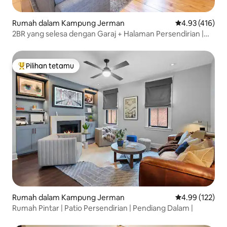
Rumah dalam Kampung Jerman
Penarafan pura
4.93 (416)
2BR yang selesa dengan Garaj + Halaman Persendirian |
Kampung Jerman
Pilihan tetamu
Pilihan utama tetamu
Rumah dalam Kampung Jerman
Penarafan pura
4.99 (122)
Rumah Pintar | Patio Persendirian | Pendiang Dalam |