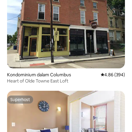
Kondominium dalam Columbus
Penarafan purat
4.86 (394)
Heart of Olde Towne East Loft
Superhost
Superhost