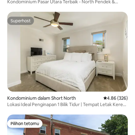
Kondominium Pasar Utara Terbaik - North Pendek &
Tempat Letak Kereta PERCUMA
Superhost
Superhost
Kondominium dalam Short North
Penarafan pura
4.86 (326)
Lokasi Ideal Penginapan 1 Bilik Tidur | Tempat Letak Kereta
& Dobi
Pilihan tetamu
Pilihan tetamu