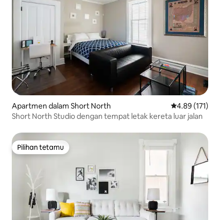
Apartmen dalam Short North
Penarafan pura
4.89 (171)
Short North Studio dengan tempat letak kereta luar jalan
Pilihan tetamu
Pilihan tetamu