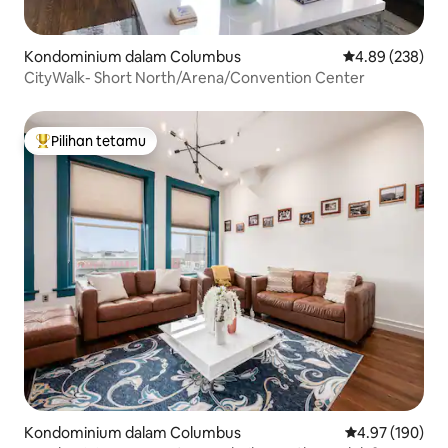
Kondominium dalam Columbus
Penarafan pura
4.89 (238)
CityWalk- Short North/Arena/Convention Center
Pilihan tetamu
Pilihan utama tetamu
Kondominium dalam Columbus
Penarafan pura
4.97 (190)