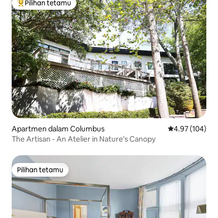
Pilihan tetamu
Pilihan utama tetamu
Apartmen dalam Columbus
Penarafan pura
4.97 (104)
The Artisan - An Atelier in Nature's Canopy
Pilihan tetamu
Pilihan tetamu