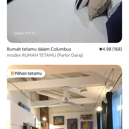
Rumah tetamu dalam Columbus
Penarafan pura
4.98 (168)
moden RUMAH TETAMU (Parkir Garaj)
Pilihan tetamu
Pilihan utama tetamu