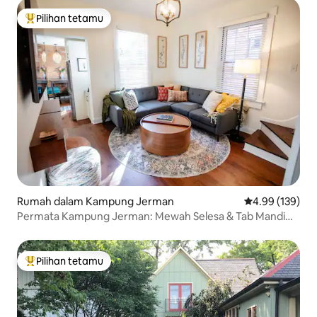
Pilihan tetamu
Pilihan utama tetamu
Rumah dalam Kampung Jerman
Penarafan pura
4.99 (139)
Permata Kampung Jerman: Mewah Selesa & Tab Mandi
Air Panas Haven
Pilihan tetamu
Pilihan utama tetamu