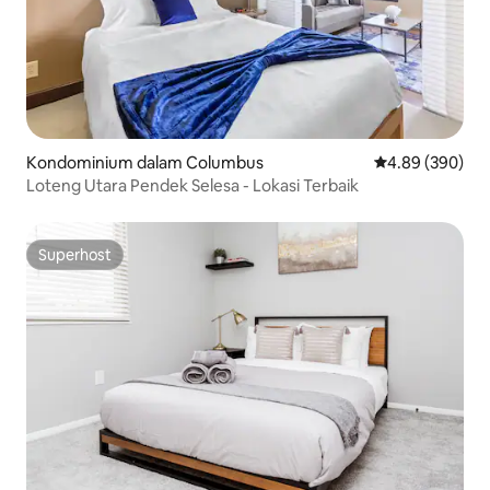
Kondominium dalam Columbus
Penarafan purat
4.89 (390)
Loteng Utara Pendek Selesa - Lokasi Terbaik
Superhost
Superhost