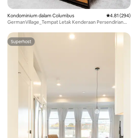
Kondominium dalam Columbus
Penarafan pura
4.81 (294)
GermanVillage_Tempat Letak Kenderaan Persendirian
Hospital Kanak-Kanak E
Superhost
Superhost