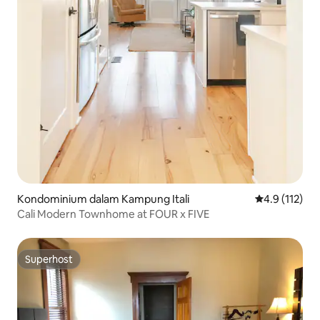
Kondominium dalam Kampung Itali
Penarafan pur
4.9 (112)
Cali Modern Townhome at FOUR x FIVE
Superhost
Superhost