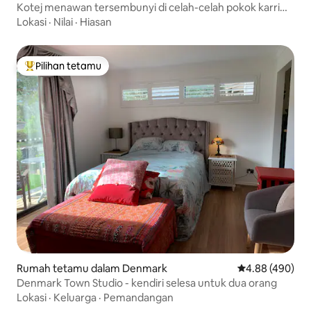
Kotej menawan tersembunyi di celah-celah pokok karri
yang menjulang tinggi
Lokasi
·
Nilai
·
Hiasan
Pilihan tetamu
Pilihan utama tetamu
Rumah tetamu dalam Denmark
Penarafan purat
4.88 (490)
Denmark Town Studio - kendiri selesa untuk dua orang
Lokasi
·
Keluarga
·
Pemandangan