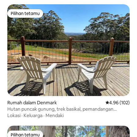
Pilihan tetamu
Pilihan tetamu
Rumah dalam Denmark
Penarafan pura
4.96 (102)
Hutan puncak gunung, trek basikal, pemandangan
menakjubkan
Lokasi
·
Keluarga
·
Mendaki
Pilihan tetamu