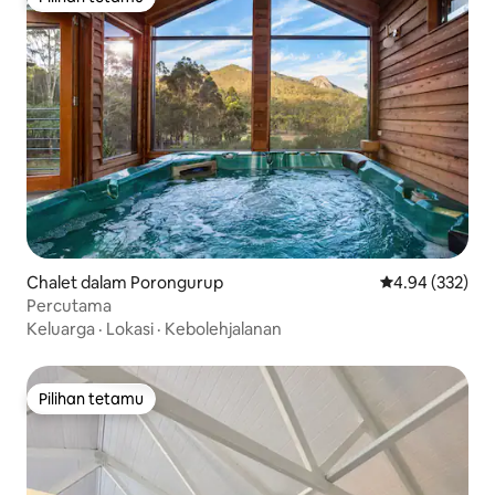
Pilihan tetamu
Chalet dalam Porongurup
Penarafan pura
4.94 (332)
Percutama
Keluarga
·
Lokasi
·
Kebolehjalanan
Pilihan tetamu
Pilihan tetamu