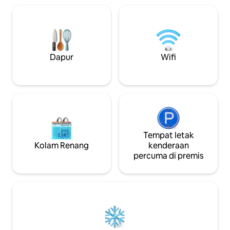
di sungai sambil m
dan pancuran mandi . Chalet ini
tempatan di sebelah api. B
diinsuranskan sepenuhnya dengan
dengan denai berja
penghawa dingin kitaran balik dan
pantai datang da
kebakaran kayu (satu malam percuma
yang ditawarkan o
kayu api). Tempahan lebih daripada dua
menakjubkan ini.
orang akan mendapat akses kepada bilik
Dapur
Wifi
tidur kedua.
Tempat letak
Kolam Renang
kenderaan
percuma di premis