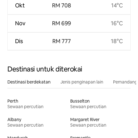
Okt
RM 708
14°C
Nov
RM 699
16°C
Dis
RM 777
18°C
Destinasi untuk diterokai
Destinasi berdekatan
Jenis penginapan lain
Pemandangan
Perth
Busselton
Sewaan percutian
Sewaan percutian
Albany
Margaret River
Sewaan percutian
Sewaan percutian
Mandurah
Fremantle