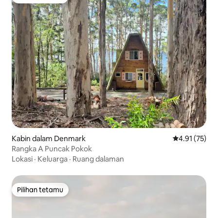
Pilihan tetamu
Kabin dalam Denmark
Penarafan pur
4.91 (75)
Rangka A Puncak Pokok
Lokasi
·
Keluarga
·
Ruang dalaman
Pilihan tetamu
Pilihan tetamu