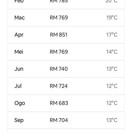
Feb
RM 785
20°C
Mac
RM 769
19°C
Apr
RM 851
17°C
Mei
RM 769
14°C
Jun
RM 740
13°C
Jul
RM 724
12°C
Ogo
RM 683
12°C
Sep
RM 704
13°C