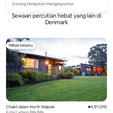
3 orang tempatan mengesyorkan
Sewaan percutian hebat yang lain di
Denmark
Pilihan tetamu
Pilihan tetamu
Chalet dalam North Walpole
Penarafan pura
4.91 (219)
Kotej Ladang Billa Billa