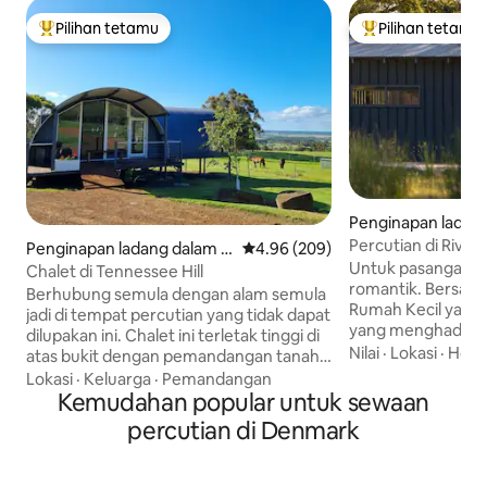
Pilihan tetamu
Pilihan tetamu
Pilihan utama tetamu
Pilihan utama te
Penginapan ladan
algan
Percutian di River'
Penginapan ladang dalam L
Penarafan purata 4.96 daripada 5
4.96 (209)
Untuk pasangan y
owlands
Chalet di Tennessee Hill
romantik. Bersantai dan bersantai di
Berhubung semula dengan alam semula
Rumah Kecil yang 
jadi di tempat percutian yang tidak dapat
yang menghadap S
dilupakan ini. Chalet ini terletak tinggi di
Terletak di 30ac k
Nilai
·
Lokasi
·
Hospi
atas bukit dengan pemandangan tanah
kecil. Kambing biri
ladang yang luas. Dilindungi sepenuhnya,
Lokasi
·
Keluarga
·
Pemandangan
merumput di pado
dengan AC kitaran songsang dan
Kemudahan popular untuk sewaan
mungkin mendapat
kebakaran kayu. Chalet 1 mempunyai 2
percutian di Denmark
salah satu kangga
bilik tidur yang selesa (1 King, 2 Single),
kami. Dari dek anda boleh mendengar
dapur lengkap terbuka ke ruang tamu
pelbagai jenis bur
besar, 2 dek, bilik mandi dengan tandas