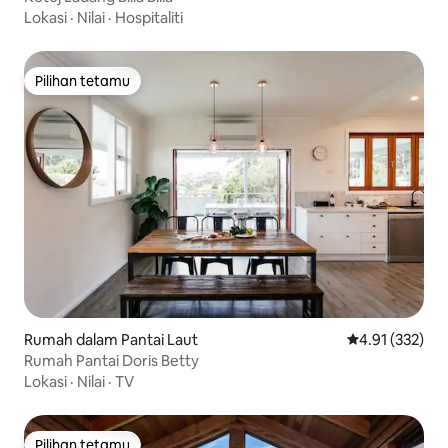
Lokasi
·
Nilai
·
Hospitaliti
Pilihan tetamu
Pilihan tetamu
Rumah dalam Pantai Laut
Penarafan pura
4.91 (332)
Rumah Pantai Doris Betty
Lokasi
·
Nilai
·
TV
Pilihan tetamu