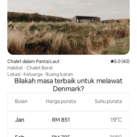
Chalet dalam Pantai Laut
Penarafan pu
5.0 (40)
Habitat - Chalet Barat
Lokasi
·
Keluarga
·
Ruang luaran
Bilakah masa terbaik untuk melawat
Denmark?
Bulan
Harga purata
Suhu purata
Jan
RM 851
19°C