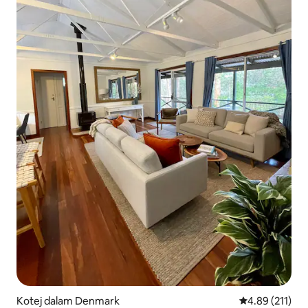
Kotej dalam Denmark
Penarafan pura
4.89 (211)