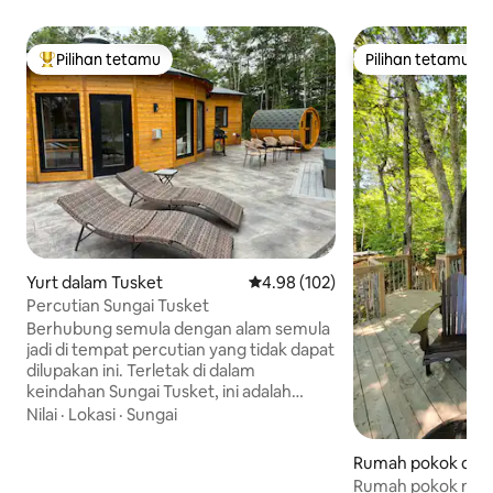
Pilihan tetamu
Pilihan tetamu
Pilihan utama tetamu
Pilihan tetamu
Yurt dalam Tusket
Penarafan purata 4.98 daripada 
4.98 (102)
Percutian Sungai Tusket
Berhubung semula dengan alam semula
jadi di tempat percutian yang tidak dapat
dilupakan ini. Terletak di dalam
keindahan Sungai Tusket, ini adalah
tempat percutian hutan belantara yang
Nilai
·
Lokasi
·
Sungai
sempurna. Penginapan unik ini
menawarkan gabungan privasi, pesona
Rumah pokok dala
dan keselesaan moden. Kanu, kayak,
te
Rumah pokok men