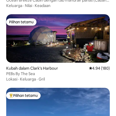
Ocean Breeze Cabin dengan tab mandi air panas (Cabane
d 'Horizon)
Keluarga
·
Nilai
·
Keadaan
Pilihan tetamu
Pilihan tetamu
Kubah dalam Clark's Harbour
Penarafan pura
4.94 (180)
PEBs By The Sea
Lokasi
·
Keluarga
·
Gril
Pilihan tetamu
Pilihan utama tetamu