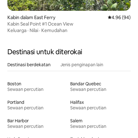
Kabin dalam East Ferry
Penarafan pura
4.96 (94)
Kabin Seal Point #1 Ocean View
Keluarga
·
Nilai
·
Kemudahan
Destinasi untuk diterokai
Destinasi berdekatan
Jenis penginapan lain
Boston
Bandar Quebec
Sewaan percutian
Sewaan percutian
Portland
Halifax
Sewaan percutian
Sewaan percutian
Bar Harbor
Salem
Sewaan percutian
Sewaan percutian