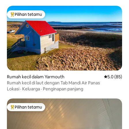
Pilihan tetamu
Pilihan utama tetamu
Rumah kecil dalam Yarmouth
Penarafan pu
5.0 (85)
Rumah kecil di laut dengan Tab Mandi Air Panas
Lokasi
·
Keluarga
·
Penginapan panjang
Pilihan tetamu
Pilihan utama tetamu