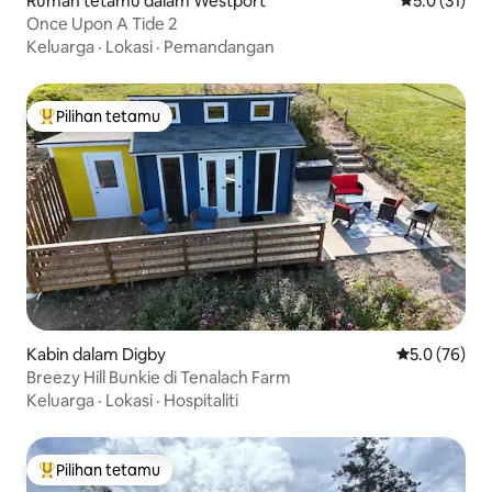
Rumah tetamu dalam Westport
Penarafan pu
5.0 (31)
Once Upon A Tide 2
Keluarga
·
Lokasi
·
Pemandangan
Pilihan tetamu
Pilihan utama tetamu
Kabin dalam Digby
Penarafan pu
5.0 (76)
Breezy Hill Bunkie di Tenalach Farm
Keluarga
·
Lokasi
·
Hospitaliti
Pilihan tetamu
Pilihan utama tetamu