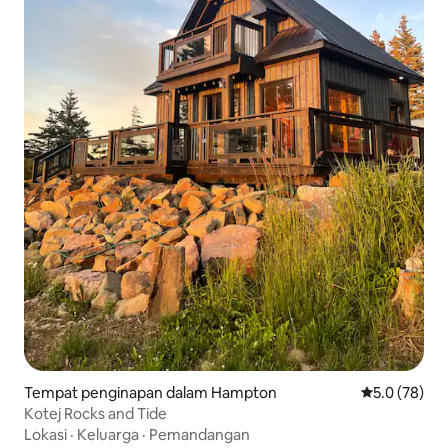
Tempat penginapan dalam Hampton
Penarafan pu
5.0 (78)
Kotej Rocks and Tide
Lokasi
·
Keluarga
·
Pemandangan