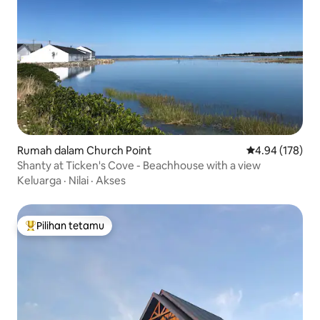
Rumah dalam Church Point
Penarafan pura
4.94 (178)
Shanty at Ticken's Cove - Beachhouse with a view
Keluarga
·
Nilai
·
Akses
Pilihan tetamu
Pilihan utama tetamu