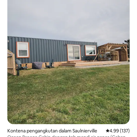
Kontena pengangkutan dalam Saulnierville
Penarafan pura
4.99 (137)