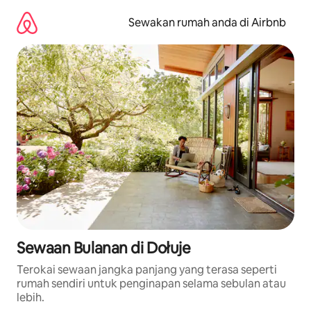
Langkau
ke
Sewakan rumah anda di Airbnb
kandungan
Sewaan Bulanan di Dołuje
Terokai sewaan jangka panjang yang terasa seperti
rumah sendiri untuk penginapan selama sebulan atau
lebih.