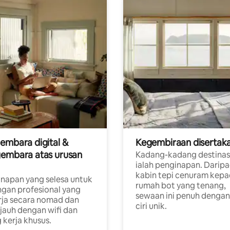
embara digital &
Kegembiraan disertak
embara atas urusan
Kadang-kadang destinas
ialah penginapan. Darip
a
kabin tepi cenuram kep
napan yang selesa untuk
rumah bot yang tenang,
gan profesional yang
sewaan ini penuh dengan 
rja secara nomad dan
ciri unik.
 jauh dengan wifi dan
 kerja khusus.