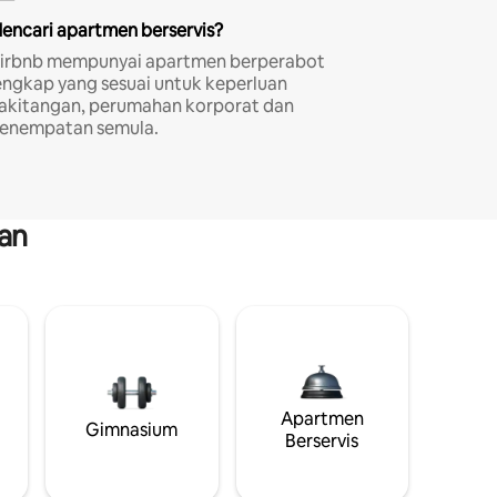
encari apartmen berservis?
irbnb mempunyai apartmen berperabot
engkap yang sesuai untuk keperluan
akitangan, perumahan korporat dan
enempatan semula.
an
Apartmen
Gimnasium
Berservis