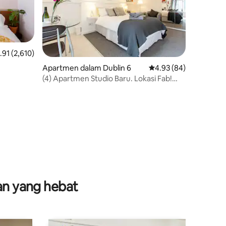
arafan purata 4.91 daripada 5, 2,610 ulasan
.91 (2,610)
Apartmen dalam Dublin 6
Penarafan purata 4.93
4.93 (84)
(4) Apartmen Studio Baru. Lokasi Fab!
Rathmines
nan yang hebat