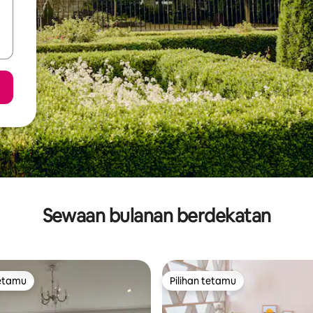
Sewaan bulanan berdekatan
tetamu
Pilihan tetamu
tetamu
Pilihan tetamu