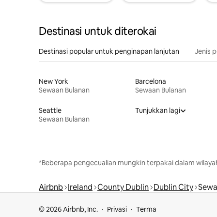
Destinasi untuk diterokai
Destinasi popular untuk penginapan lanjutan
Jenis 
New York
Barcelona
Sewaan Bulanan
Sewaan Bulanan
Seattle
Tunjukkan lagi
Sewaan Bulanan
*Beberapa pengecualian mungkin terpakai dalam wilaya
Airbnb
Ireland
County Dublin
Dublin City
Sewa
© 2026 Airbnb, Inc.
Privasi
Terma