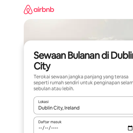
Langkau
ke
kandungan
Sewaan Bulanan di Dubli
City
Terokai sewaan jangka panjang yang terasa
seperti rumah sendiri untuk penginapan sela
sebulan atau lebih.
Lokasi
Apabila hasil tersedia, navigasi dengan kekunci
Daftar masuk