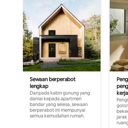
Sewaan berperabot
Peng
lengkap
peng
kerj
Daripada kabin gunung yang
damai kepada apartmen
Pengi
bandar yang selesa, sewaan
golon
berperabot ini mempunyai
beke
semua kemudahan rumah.
jarak
ruang