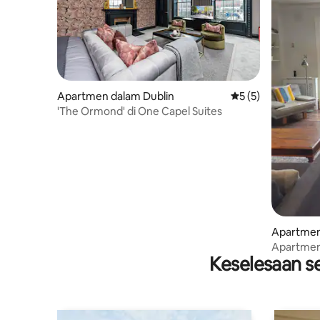
Apartmen dalam Dublin
Penarafan purata 5
5 (5)
'The Ormond' di One Capel Suites
Apartmen
Apartmen
Keselesaan se