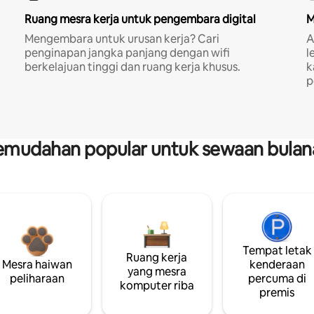
Ruang mesra kerja untuk pengembara digital
M
Mengembara untuk urusan kerja? Cari
A
penginapan jangka panjang dengan wifi
l
berkelajuan tinggi dan ruang kerja khusus.
k
p
emudahan popular untuk sewaan bulan
Tempat letak
Ruang kerja
Mesra haiwan
kenderaan
yang mesra
peliharaan
percuma di
komputer riba
premis