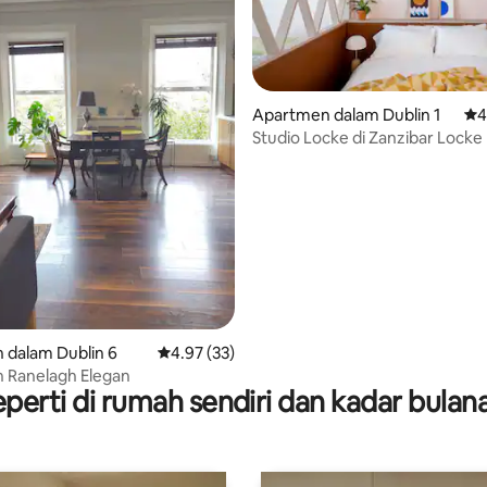
Apartmen dalam Dublin 1
Pen
4
Studio Locke di Zanzibar Locke
 daripada 5, 5 ulasan
 dalam Dublin 6
Penarafan purata 4.97 daripada 5, 33 ulasan
4.97 (33)
 Ranelagh Elegan
perti di rumah sendiri dan kadar bula