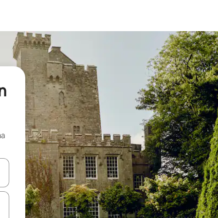
n
ma
 anak panah atas dan bawah atau teroka dengan sentuhan atau gerak l