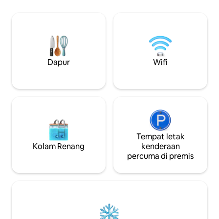
atau tab mandi. WIFI kelajuan tinggi,
dengan perabot lu
tempat letak kereta persendirian, ruang
menghadap kolam 
tamu pelan terbuka dan dapur lengkap
matahari adalah ci
yang besar, taman persendirian yang
Gaya dalaman me
besar dan teres dengan kolam renang
percutian yang santai Catatan P
persendirian yang dipanaskan, jakuzi,
Maksimum 5 Oran
meja urut
tahun ke atas) dib
Dapur
Wifi
untuk kanak-kana
Tempat letak
Kolam Renang
kenderaan
percuma di premis