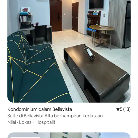
Kondominium dalam Bellavista
Penarafan 
5 (13)
Suite di Bellavista Alta berhampiran kedutaan
Nilai
·
Lokasi
·
Hospitaliti