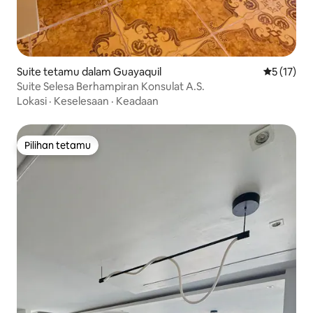
Suite tetamu dalam Guayaquil
Penarafan 
5 (17)
Suite Selesa Berhampiran Konsulat A.S.
Lokasi
·
Keselesaan
·
Keadaan
Pilihan tetamu
Pilihan tetamu