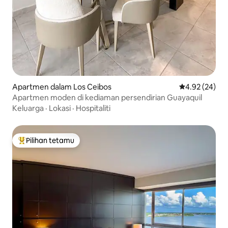
Apartmen dalam Los Ceibos
Penarafan pur
4.92 (24)
Apartmen moden di kediaman persendirian Guayaquil
Keluarga
·
Lokasi
·
Hospitaliti
Pilihan tetamu
Pilihan utama tetamu