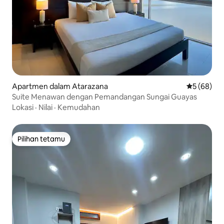
Apartmen dalam Atarazana
Penarafan 
5 (68)
Suite Menawan dengan Pemandangan Sungai Guayas
Lokasi
·
Nilai
·
Kemudahan
Pilihan tetamu
Pilihan tetamu