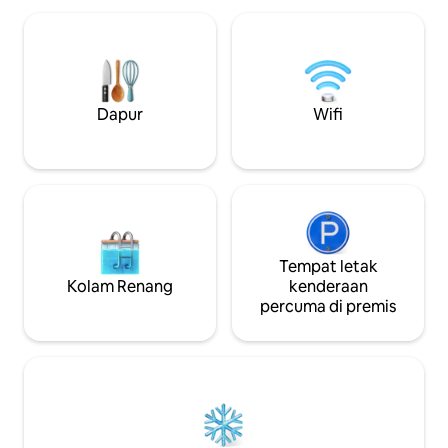
minit dari IESS Ce
kondominium, selamat. Waktu operasi:
Ceibos. ✈️ Logistik tanpa kerumitan:
Buka 6:00 / Tutup 24:00 (Ahad-Khamis)
Hanya 20 minit dar
dan 02:00 (Jumaat-Sabtu) - Tempat
Masakan melalui 
letak kereta tanpa pengawal: Di hadapan
pintu masuk utama. (1 tempat)
Dapur
Wifi
Tempat letak
Kolam Renang
kenderaan
percuma di premis