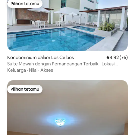
Pilihan tetamu
Pilihan tetamu
Kondominium dalam Los Ceibos
Penarafan pur
4.92 (76)
Suite Mewah dengan Pemandangan Terbaik | Lokasi
Utama
Keluarga
·
Nilai
·
Akses
Pilihan tetamu
Pilihan tetamu