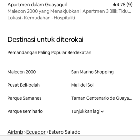
Apartmen dalam Guayaquil
Penarafan pu
4.78 (9)
Malecon 2000 yang Menakjubkan | Apartmen 3 Bilik Tidur
dengan Pemandangan Sungai
Lokasi
·
Kemudahan
·
Hospitaliti
Destinasi untuk diterokai
Pemandangan Paling Popular Berdekatan
Malecón 2000
San Marino Shopping
Pusat Beli-belah
Mall del Sol
Parque Samanes
Taman Centenario de Guayaquil
Parque seminario
Tunjukkan lagi
Airbnb
Ecuador
Estero Salado