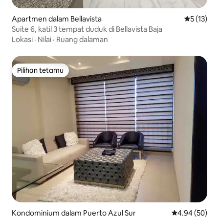
Apartmen dalam Bellavista
Penarafan 
5 (13)
Suite 6, katil 3 tempat duduk di Bellavista Baja
Lokasi
·
Nilai
·
Ruang dalaman
Pilihan tetamu
Pilihan tetamu
Kondominium dalam Puerto Azul Sur
Penarafan pur
4.94 (50)