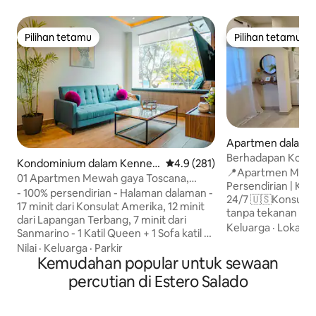
Pilihan tetamu
Pilihan tetamu
Pilihan tetamu
Pilihan tetamu
Apartmen dalam G
Berhadapan Konsu
Kondominium dalam Kenned
Penarafan purata 4.9 daripada 
4.9 (281)
Amerika|Moden|Se
📍Apartmen Moden
y
01 Apartmen Mewah gaya Toscana,
Persendirian | Ka
serba baharu
- 100% persendirian - Halaman dalaman -
24/7 🇺🇸Konsulat 
17 minit dari Konsulat Amerika, 12 minit
tanpa tekanan trafik 🏟️Est
dari Lapangan Terbang, 7 minit dari
Monumental Barcel
Keluarga
·
Lokasi
·
Sanmarino - 1 Katil Queen + 1 Sofa katil -
semangat bola se
2 Smart TV dan internet - Dapur terbuka
Nilai
·
Keluarga
·
Parkir
pengangkutan. 
- Daftar masuk: 3:00 petang Daftar
Kemudahan popular untuk sewaan
Pendidikan dan Kor
keluar: 11:00 pagi - Kad
percutian di Estero Salado
ESPOL, UTEG, IDE 
pengenalan/pasport diperlukan -
Universidad del Pac
Tempat letak kenderaan persendirian
Perkhidmatan dan
percuma di Plaza Guayarte, di hadapan