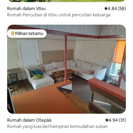
Rumah dalam Võsu
Penarafan pur
4.84 (58)
Rumah Percutian di Võsu untuk percutian keluarga
Pilihan tetamu
Pilihan utama tetamu
Rumah dalam Otepää
Penarafan pur
4.94 (31)
Rumah yang luas berhampiran kemudahan sukan