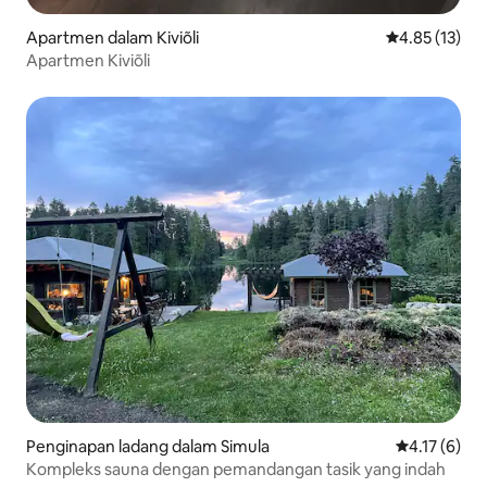
Apartmen dalam Kiviõli
Penarafan pur
4.85 (13)
Apartmen Kiviõli
Penginapan ladang dalam Simula
Penarafan pu
4.17 (6)
Kompleks sauna dengan pemandangan tasik yang indah