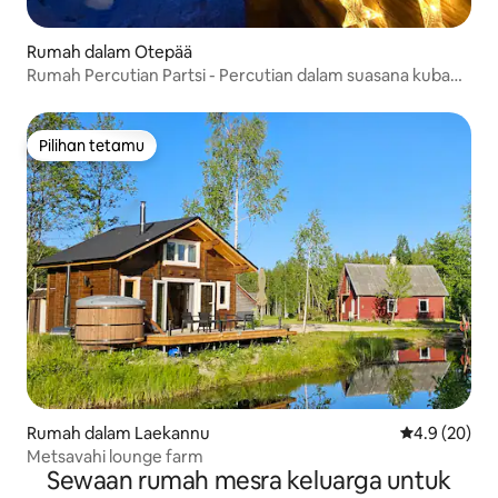
Rumah dalam Otepää
Rumah Percutian Partsi - Percutian dalam suasana kubah
Otepää!
Pilihan tetamu
Pilihan tetamu
Rumah dalam Laekannu
Penarafan pu
4.9 (20)
Metsavahi lounge farm
Sewaan rumah mesra keluarga untuk