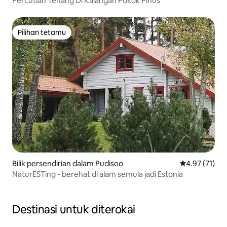
Percutian Tenang Di Kalangan Pokok Pinus
Pilihan tetamu
Pilihan tetamu
Bilik persendirian dalam Pudisoo
Penarafan pur
4.97 (71)
NaturESTing - berehat di alam semula jadi Estonia
Destinasi untuk diterokai