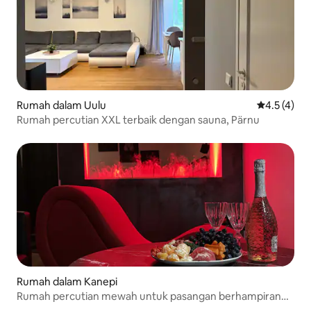
Rumah dalam Uulu
Penarafan p
4.5 (4)
Rumah percutian XXL terbaik dengan sauna, Pärnu
Rumah dalam Kanepi
Rumah percutian mewah untuk pasangan berhampiran
Otepää