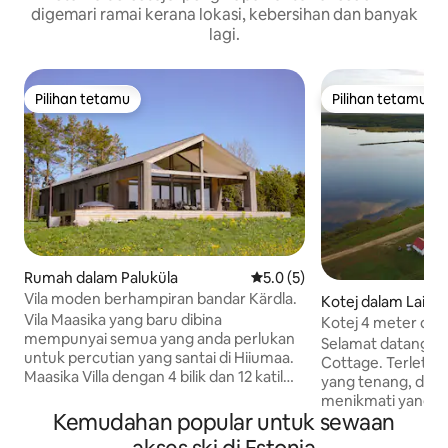
digemari ramai kerana lokasi, kebersihan dan banyak
lagi.
Pilihan tetamu
Pilihan tetamu
Pilihan tetamu
Pilihan tetamu
Rumah dalam Paluküla
Penarafan purata 5.0 daripad
5.0 (5)
Vila moden berhampiran bandar Kärdla.
Kotej dalam Laimja
Vila Maasika yang baru dibina
Kotej 4 meter dari
mempunyai semua yang anda perlukan
persendirian!
Selamat datang ke
untuk percutian yang santai di Hiiumaa.
Cottage. Terletak di Köiguste Marina
Maasika Villa dengan 4 bilik dan 12 katil
yang tenang, di m
terletak di pinggir kawah meteorit Kärdla
menikmati yang te
di Paluküla. Teres cerah kami
Kemudahan popular untuk sewaan
Kotej ini telah dik
mempunyai kemudahan barbeku dan
pada bulan Mei 20