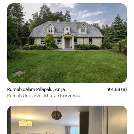
Rumah dalam Pillapalu, Anija
Penarafan pu
4.88 (8)
Rumah Uuejärve di hutan Kõrvemaa