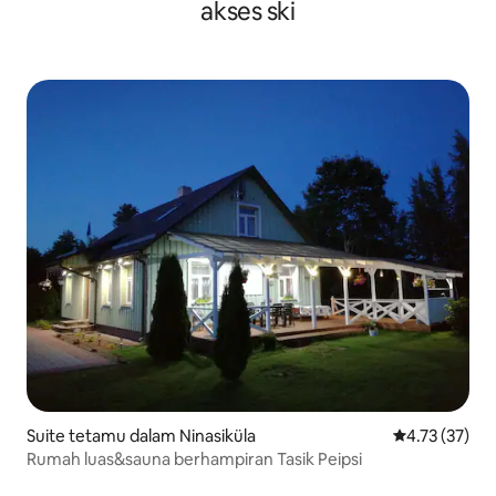
akses ski
Suite tetamu dalam Ninasiküla
Penarafan pur
4.73 (37)
Rumah luas&sauna berhampiran Tasik Peipsi