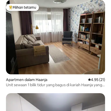
Pilihan tetamu
Pilihan utama tetamu
Apartmen dalam Haanja
Penarafan pur
4.95 (21)
Unit sewaan 1 bilik tidur yang bagus di kariah Haanja yang
indah