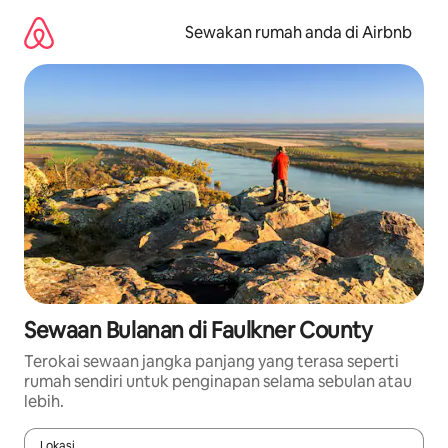
Langkau
ke
Sewakan rumah anda di Airbnb
kandungan
Sewaan Bulanan di Faulkner County
Terokai sewaan jangka panjang yang terasa seperti
rumah sendiri untuk penginapan selama sebulan atau
lebih.
Lokasi