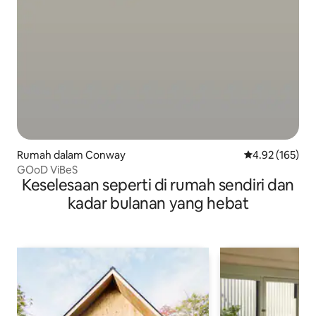
Rumah dalam Conway
Penarafan pura
4.92 (165)
GOoD ViBeS
Keselesaan seperti di rumah sendiri dan
kadar bulanan yang hebat