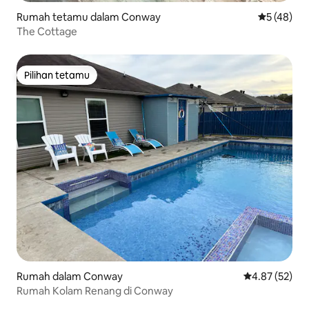
Rumah tetamu dalam Conway
Penarafan 
5 (48)
The Cottage
Pilihan tetamu
Pilihan tetamu
Rumah dalam Conway
Penarafan pur
4.87 (52)
Rumah Kolam Renang di Conway