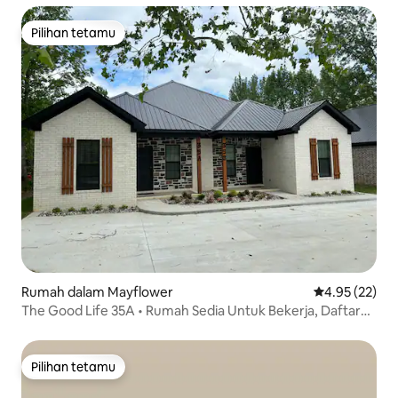
Pilihan tetamu
Pilihan tetamu
Rumah dalam Mayflower
Penarafan pur
4.95 (22)
The Good Life 35A • Rumah Sedia Untuk Bekerja, Daftar
Masuk Sendiri
Pilihan tetamu
Pilihan tetamu