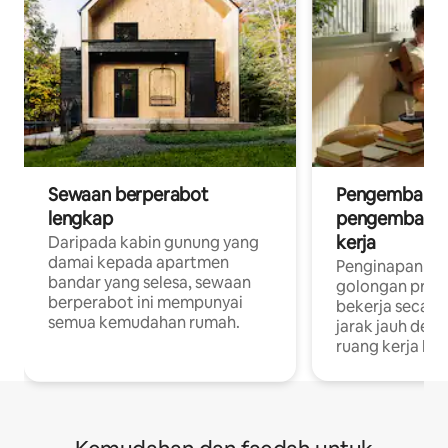
Sewaan berperabot
Pengembara d
lengkap
pengembara a
kerja
Daripada kabin gunung yang
damai kepada apartmen
Penginapan yan
bandar yang selesa, sewaan
golongan profe
berperabot ini mempunyai
bekerja secar
semua kemudahan rumah.
jarak jauh deng
ruang kerja khu