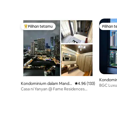
Pilihan tetamu
Pilihan 
Pilihan utama tetamu
Pilihan 
Kondomin
Kondominium dalam Mandal
Penarafan purata 4.96 d
4.96 (133)
City
BGC Luxur
uyong City
Casa ni Yanyan @ Fame Residences
Mall & Mi
Mandaluyong