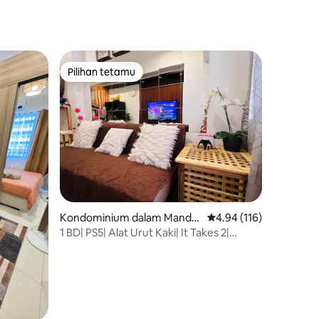
Pilihan tetamu
Pilihan tetamu
Kondominium dalam Mandal
Penarafan purata 4.94 
4.94 (116)
uyong
1 BD| PS5| Alat Urut Kaki| It Takes 2|
Overcooked|