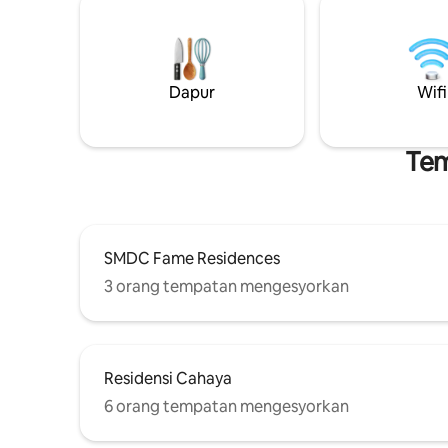
kucing! 😻🌟 Bersedia untuk memanjakan
Netflix, Disne
cinta anda kepada kucing dengan cara
sehingga 
yang paling selesa? Tempah penginapan
dengan A
anda di Neko Haven hari ini dan mulakan
Mall Lihat
pengembaraan!😻
Dapur
Wifi
Tem
SMDC Fame Residences
3 orang tempatan mengesyorkan
Residensi Cahaya
6 orang tempatan mengesyorkan