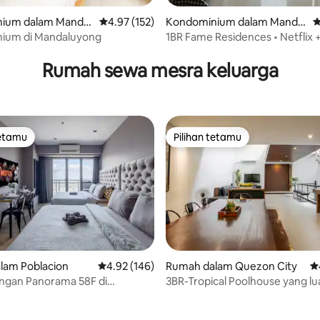
ium dalam Mandal
Penarafan purata 4.97 daripada 5, 152 ulasan
4.97 (152)
Kondominium dalam Mandal
P
uyong City
ium di Mandaluyong
1BR Fame Residences • Netflix 
aripada 5, 295 ulasan
Rumah sewa mesra keluarga
tetamu
Pilihan tetamu
tetamu
Pilihan tetamu
lam Poblacion
Penarafan purata 4.92 daripada 5, 146 ulasan
4.92 (146)
Rumah dalam Quezon City
P
gan Panorama 58F di
3BR-Tropical Poolhouse yang lua
aripada 5, 163 ulasan
idge! 2 Katil Queen!
QC Perdana!