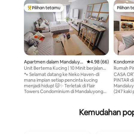
Pilihan tetamu
Pilihan 
Pilihan utama tetamu
Pilihan 
Apartmen dalam Mandaluyo
Penarafan purata 4.98 
4.98 (66)
Kondomin
ng
uyong
Unit Bertema Kucing | 10 Minit berjalan
Rumah Pi
kaki dari MRT Boni
Alexa+PS
🐾 Selamat datang ke Neko Haven-di
CASA OR
mana impian setiap pencinta kucing
PINTAR di
menjadi hidup! 🐱✨ Terletak di Flair
Mandaluyo
Towers Condominium di Mandaluyong
(247 kaki
City, Airbnb bertema kucing kami adalah
langsung 
tempat percutian kucing terbaik yang
beberapa 
anda tidak pernah tahu anda perlukan!
District, Me
Kemudahan popu
Daripada motif cetakan kucing hingga
sempurna
sudut selesa yang dipenuhi dengan
Ortigas d
kusyen mewah yang menanti anda untuk
terbang. Katil ✔ double saiz penuh + katil
bersantai-setiap inci direka dengan bakat
sofa ✔ D