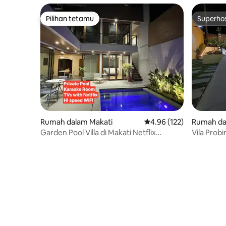
Pilihan tetamu
Superho
Pilihan tetamu
Superho
Rumah dalam Makati
Penarafan purata 4.96 d
4.96 (122)
Rumah da
Garden Pool Villa di Makati Netflix
Vila Prob
Karaoke