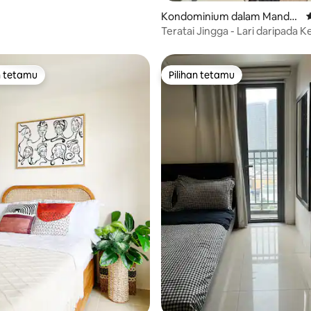
Kondominium dalam Mandal
P
uyong
Teratai Jingga - Lari daripada 
n tetamu
Pilihan tetamu
 utama tetamu
Pilihan tetamu