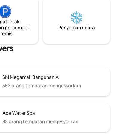
daluyong
pusat bandar & dalam masa beberapa
ses ke
minit dari Mandaluyong, Ortigas,
gangkutan
Rockwell, Makati, & BGC. Sangat mudah
 untuk
at letak
diakses ke pusat membeli-belah,
kiran
n percuma di
Penyaman udara
restoran, pasar raya & pengangkutan
remis
awam dengan kawalan keselamatan 24/7
untuk ketenangan fikiran.
wers
SM Megamall Bangunan A
553 orang tempatan mengesyorkan
Ace Water Spa
83 orang tempatan mengesyorkan