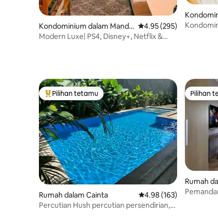
Kondomin
uyong
Kondomin
Kondominium dalam Mandal
Penarafan purata 4.95 d
4.95 (295)
uyong
Modern Luxe| PS4, Disney+, Netflix &
Tilam Emma
Pilihan tetamu
Pilihan 
Pilihan utama tetamu
Pilihan 
Rumah da
Pemandan
Rumah dalam Cainta
Penarafan purata 4.98 d
4.98 (163)
Knightsbr
Percutian Hush percutian persendirian,
percutian senyap