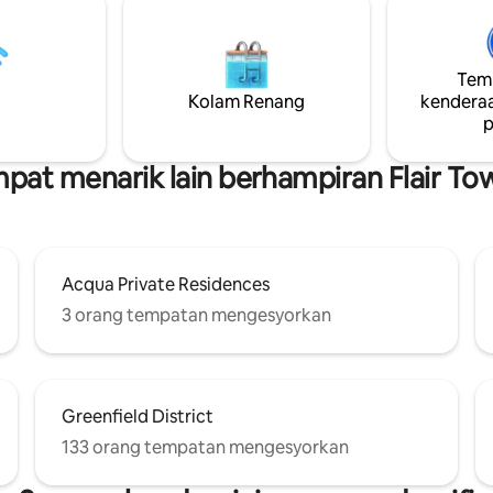
y+ & YouTube ✔ PS5 ✔ Wifi
Perniagaan Pusat Ortigas, Man
100mbps ✔ Perintah Suara
dan Makati. Sangat mudah diak
lexa ✔ Kolam renang ✔ Light
pusat membeli-belah dan pen
 lebih lanjut di bawah
awam. Bangunan ini dijaga 24/7
Temp
keselamatan dan ketenangan fi
Kolam Renang
kenderaa
anda.
p
pat menarik lain berhampiran Flair To
Acqua Private Residences
3 orang tempatan mengesyorkan
Greenfield District
133 orang tempatan mengesyorkan