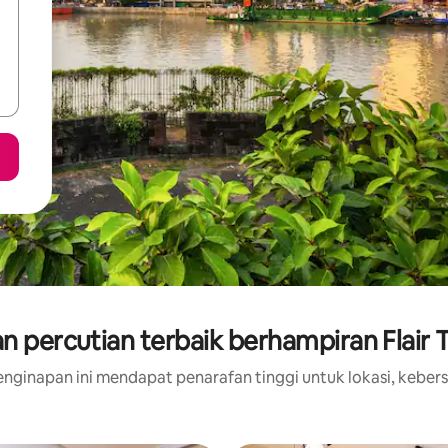
n percutian terbaik berhampiran Flair 
nginapan ini mendapat penarafan tinggi untuk lokasi, kebers