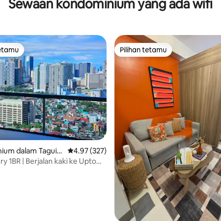
Sewaan kondominium yang ada wifi
tetamu
Pilihan tetamu
tetamu
Pilihan tetamu
ium dalam Taguig
Penarafan purata 4.97 daripada 5, 327 ulasan
4.97 (327)
aripada 5, 133 ulasan
y 1BR | Berjalan kaki ke Uptown
tsukoshi