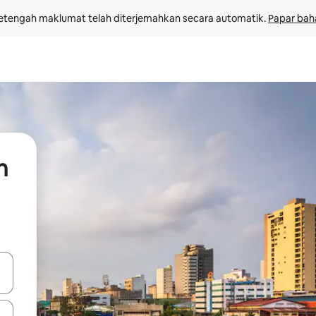
etengah maklumat telah diterjemahkan secara automatik. 
Papar bah
n
 anak panah atas dan bawah atau teroka dengan sentuhan atau gerak l