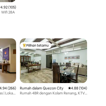
enarafan purata 4.92 daripada 5, 105 ulasan
4.92 (105)
+ Wifi 28A
Pilihan tetamu
Pilihan utama tetamu
enarafan purata 4.94 daripada 5, 266 ulasan
4.94 (266)
Rumah dalam Quezon City
Penarafan purata 4.88 
4.88 (104)
s | Lokasi
Rumah 4BR dengan Kolam Renang, KTV,
Bilam –10 minit dari Pusat Membeli Belah