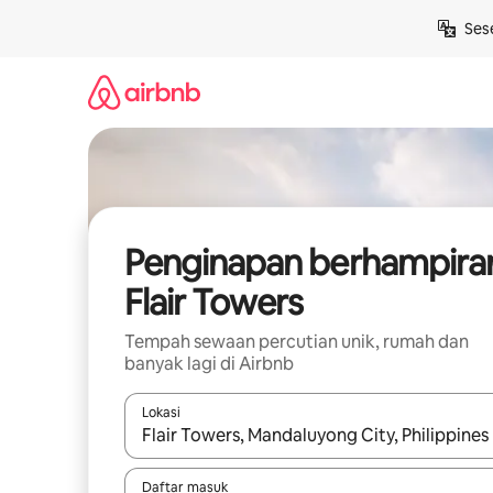
Langkau
Ses
ke
kandungan
Penginapan berhampira
Flair Towers
Tempah sewaan percutian unik, rumah dan
banyak lagi di Airbnb
Lokasi
Apabila hasil tersedia, navigasi dengan kekunci
Daftar masuk