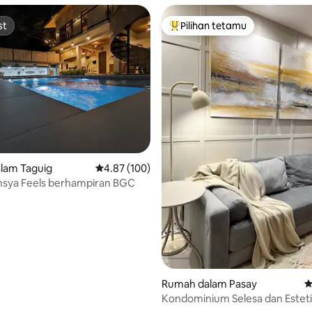
st
Pilihan tetamu
st
Pilihan utama tetamu
aripada 5, 122 ulasan
lam Taguig
Penarafan purata 4.87 daripada 5, 100 ulasan
4.87 (100)
insya Feels berhampiran BGC
Rumah dalam Pasay
P
Kondominium Selesa dan Esteti
3 di MoA, Pasay