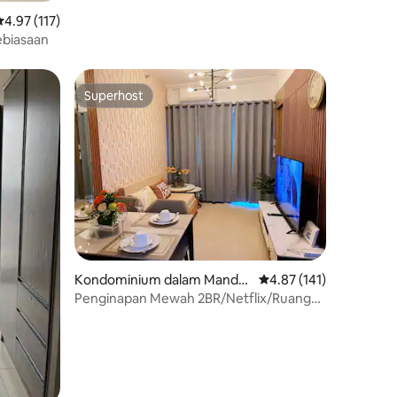
enarafan purata 4.97 daripada 5, 117 ulasan
4.97 (117)
Kebiasaan
Superhost
Superhost
Kondominium dalam Mandal
Penarafan purata 4.87 
4.87 (141)
uyong City
Penginapan Mewah 2BR/Netflix/Ruang
letak kereta dalaman