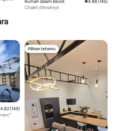
Rumah dalam Béost
Penarafan purata 4.88 
4.88 (145)
Chalet d'Andreyt
ara
Pilihan tetamu
Pilihan tetamu
enarafan purata 4.82 daripada 5, 149 ulasan
4.82 (149)
ranc"