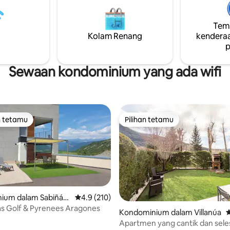
di tebing takungan air, dikeliling
g dayung, padang bola sepak
semula jadi yang indah, berseb
keranjang, kawasan permainan
dengan sempadan dengan Peran
Temp
k, kelab sosial, dll.
tepi pelabuhan El Portalet.
Kolam Renang
kenderaa
utan percuma ke cerun
p
henti di estet itu sendiri.
Sewaan kondominium yang ada wifi
n tetamu
Pilihan tetamu
 utama tetamu
Pilihan tetamu
ium dalam Sabiñáni
Penarafan purata 4.9 daripada 5, 210 ulasan
4.9 (210)
s Golf & Pyrenees Aragones
Kondominium dalam Villanúa
P
Apartmen yang cantik dan seles