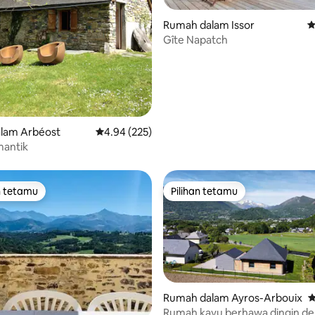
Rumah dalam Issor
P
Gîte Napatch
aripada 5, 151 ulasan
lam Arbéost
Penarafan purata 4.94 daripada 5, 225 ulasan
4.94 (225)
mantik
n tetamu
Pilihan tetamu
 utama tetamu
Pilihan tetamu
Rumah dalam Ayros-Arbouix
P
Rumah kayu berhawa dingin d