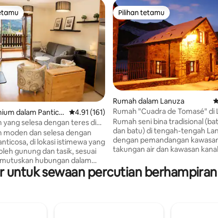
tetamu
Pilihan tetamu
tetamu
Pilihan tetamu
Rumah dalam Lanuza
P
Rumah "Cuadra de Tomasé" di 
aripada 5, 149 ulasan
ium dalam Pantico
Penarafan purata 4.91 daripada 5, 161 ulasan
4.91 (161)
Rumah seni bina tradisional (ba
yang selesa dengan teres di
dan batu) di tengah-tengah La
 moden dan selesa dengan
dengan pemandangan kawasa
anticosa, di lokasi istimewa yang
takungan air dan kawasan kana
i oleh gunung dan tasik, sesuai
Dipulihkan pada tahun 2004, ia
mutuskan hubungan dalam
lengkap (peralatan, pakaian da
 untuk sewaan percutian berhampiran 
la jadi, bermain sukan dan
pinggan mangkuk). Persekitara
semula tenaga pada musim
tengah-tengah Lembah Tena,
im panas. Terletak di
bersebelahan dengan resort sk
an "Argüalas Summit", sangat
dan Panticosa adalah syurga pad
n dengan kawasan hijau yang
bila masa sepanjang tahun. Ka
am renang musim panas,