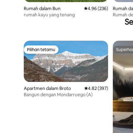
Rumah dalam Bun
Penarafan purata 4.96 d
4.96 (236)
Rumah da
rumah kayu yang tenang
Rumah de
Se
Pilihan tetamu
Superho
Pilihan tetamu
Superho
Apartmen dalam Broto
Penarafan purata 4.82 d
4.82 (397)
Bangun dengan Mondarruego (A)