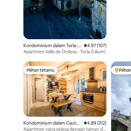
Kondominium dalam Torla-O
Penarafan purata 4.97 d
4.97 (107)
rdesa
Apartmen Valle de Ordesa - Torla (Lilium)
Pilihan tetamu
Piliha
Pilihan tetamu
Pilihan
Kondominium dalam Cauter
Penarafan purata 4.89 d
4.89 (212)
ets
Apartmen yang selesa dengan taman di