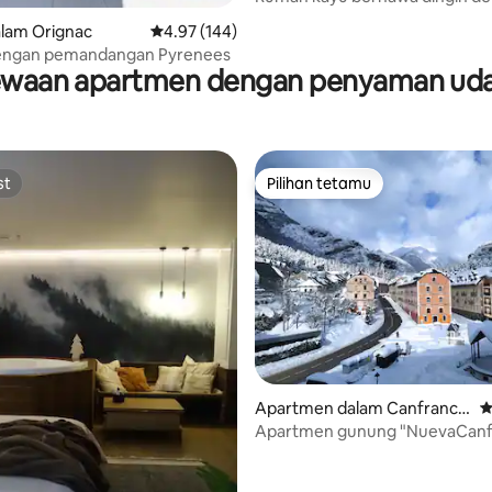
*Jacuzzi*
aripada 5, 236 ulasan
lam Orignac
Penarafan purata 4.97 daripada 5, 144 ulasan
4.97 (144)
ngan pemandangan Pyrenees
waan apartmen dengan penyaman ud
st
Pilihan tetamu
st
Pilihan tetamu
aripada 5, 397 ulasan
Apartmen dalam Canfranc-
P
Estación
Apartmen gunung "NuevaCanf