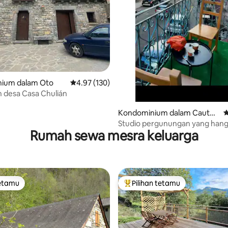
ium dalam Oto
Penarafan purata 4.97 daripada 5, 130 ulasan
4.97 (130)
 desa Casa Chulián
Kondominium dalam Cauter
P
ets
Studio pergunungan yang hang
Rumah sewa mesra keluarga
tetamu
Pilihan tetamu
tetamu
Pilihan utama tetamu