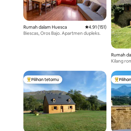
Rumah dalam Huesca
Penarafan purata 4.91 d
4.91 (151)
Biescas, Oros Bajo. Apartmen dupleks.
Rumah da
Kilang ro
Pilihan tetamu
Piliha
Pilihan utama tetamu
Pilihan