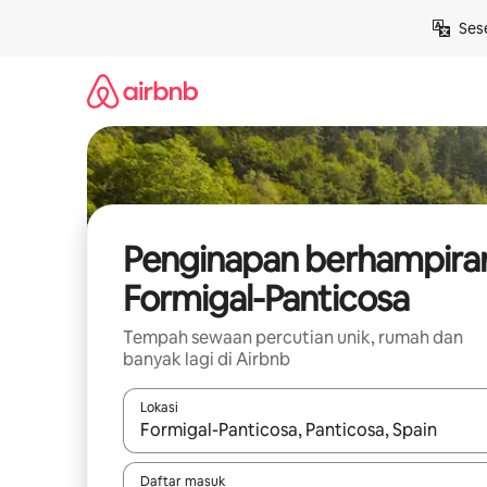
Langkau
Ses
ke
kandungan
Penginapan berhampira
Formigal-Panticosa
Tempah sewaan percutian unik, rumah dan
banyak lagi di Airbnb
Lokasi
Apabila hasil tersedia, navigasi dengan kekunci
Daftar masuk