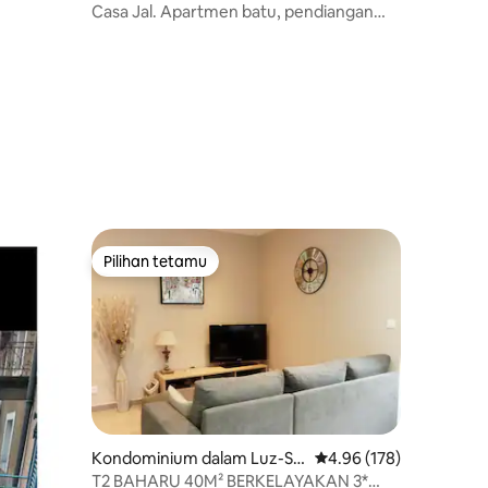
ces de Ara
Casa Jal. Apartmen batu, pendiangan
dan halaman
Pilihan tetamu
Pilihan tetamu
Kondominium dalam Luz-Sai
Penarafan purata 4.96 
4.96 (178)
nt-Sauveur
T2 BAHARU 40M² BERKELAYAKAN 3*