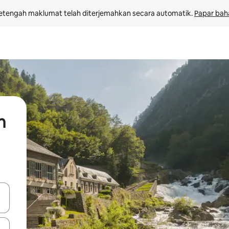
etengah maklumat telah diterjemahkan secara automatik. 
Papar bah
n
 anak panah atas dan bawah atau teroka dengan sentuhan atau gerak l