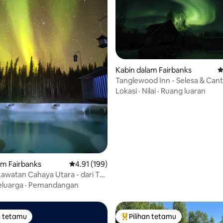
Kabin dalam Fairbanks
P
Tanglewood Inn - Selesa & Cant
Lokasi
·
Nilai
·
Ruang luaran
daripada 5, 54 ulasan
am Fairbanks
Penarafan purata 4.91 daripada 5, 199 ulasan
4.91 (199)
awatan Cahaya Utara - dari Tab
 Panas
eluarga
·
Pemandangan
n tetamu
Pilihan tetamu
 utama tetamu
Pilihan utama tetamu