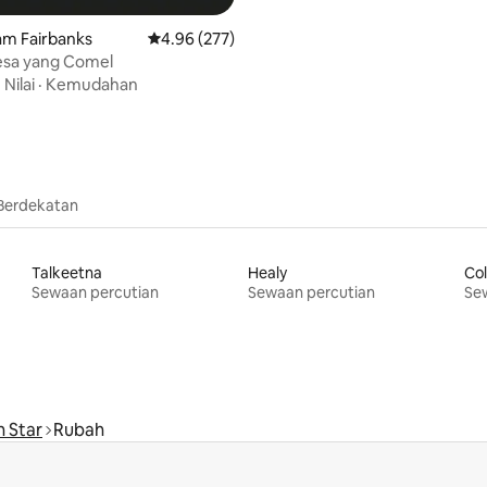
am Fairbanks
Penarafan purata 4.96 daripada 5, 277 ulasan
4.96 (277)
esa yang Comel
·
Nilai
·
Kemudahan
Berdekatan
Talkeetna
Healy
Col
Sewaan percutian
Sewaan percutian
Se
h Star
Rubah