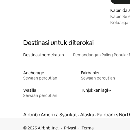
Kabin dal
Kabin Sel
Keluarga
Destinasi untuk diterokai
Destinasi berdekatan
Pemandangan Paling Popular 
Anchorage
Fairbanks
Sewaan percutian
Sewaan percutian
Wasilla
Tunjukkan lagi
Sewaan percutian
Airbnb
Amerika Syarikat
Alaska
Fairbanks Nort
© 2026 Airbnb, Inc.
Privasi
Terma