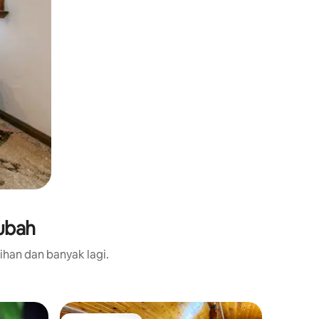
Rubah
ihan dan banyak lagi.
Kabin da