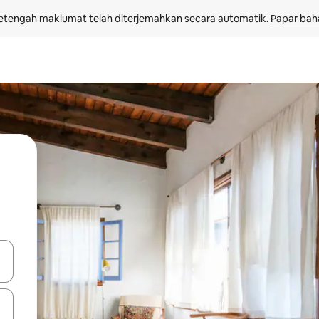
etengah maklumat telah diterjemahkan secara automatik. 
Papar bah
 anak panah atas dan bawah atau teroka dengan sentuhan atau gerak l