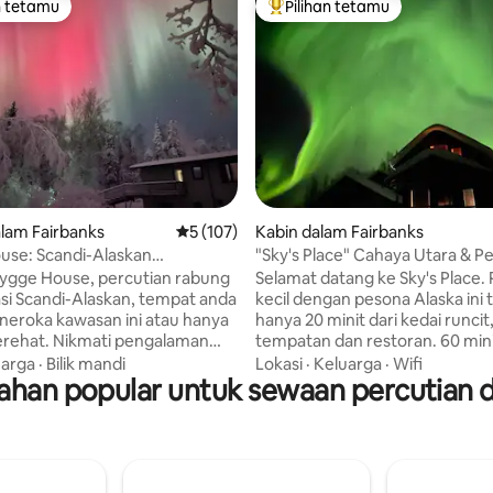
n tetamu
Pilihan tetamu
 utama tetamu
Pilihan utama tetamu
aripada 5, 139 ulasan
lam Fairbanks
Penarafan purata 5 daripada 5, 107 ulasan
5 (107)
Kabin dalam Fairbanks
use: Scandi-Alaskan
"Sky's Place" Cahaya Utara & P
Hot Tub+Aurora
Alaska
ygge House, percutian rabung
Selamat datang ke Sky's Place.
asi Scandi-Alaskan, tempat anda
kecil dengan pesona Alaska ini 
eroka kawasan ini atau hanya
hanya 20 minit dari kedai runcit
mati pengalaman
tempatan dan restoran. 60 mini
tuk percutian penginapan
Chena Hot Springs dan 2 jam k
uarga
·
Bilik mandi
Lokasi
·
Keluarga
·
Wifi
han popular untuk sewaan percutian d
 sewajarnya, percutian
Negara Denali. Ia percutian ro
 atau perkahwinan atau bulan
yang sempurna atau tempat ya
b mandi
untuk dinikmati bersama rakan
persendirian dan lihat tarian
Kami berada di atas bukit men
atas kepala. Bersiar-siar di
utara tanpa lampu bandar,
membolehkan pemandangan c