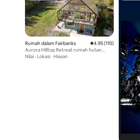
Rumah dalam Fairbanks
Penarafan purata 4.95 d
4.95 (110)
Aurora Hilltop Retreat rumah hutan
tenang dengan tab mandi air panas
Nilai
·
Lokasi
·
Hiasan