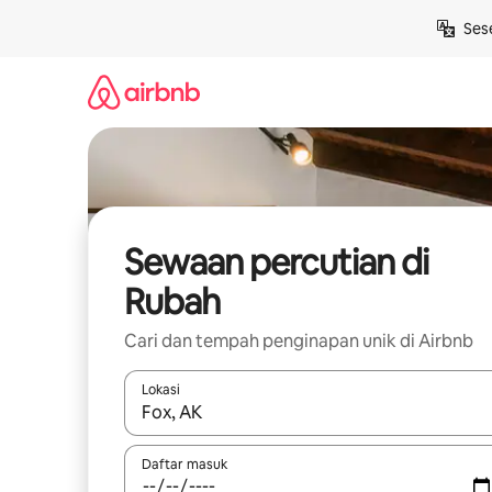
Langkau
Ses
ke
kandungan
Sewaan percutian di
Rubah
Cari dan tempah penginapan unik di Airbnb
Lokasi
Apabila hasil tersedia, navigasi dengan kekunci
Daftar masuk