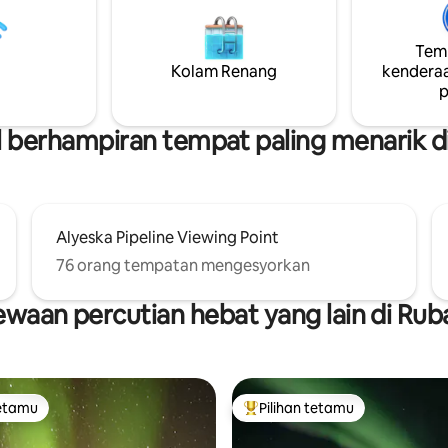
 persendirian atau tukang urut
utara yang menakjubkan. Banya
kayu yang cantik, cahaya semul
Temp
mberikan anda kehangatan,
tirai yang menggelapkan bilik. Jika boleh,
n dan keselesaan, juga dikenali
Kolam Renang
saya boleh menawarkan masa d
kenderaa
hygge.
masuk/keluar yang fleksibel.
p
l berhampiran tempat paling menarik d
Alyeska Pipeline Viewing Point
76 orang tempatan mengesyorkan
ewaan percutian hebat yang lain di Rub
tetamu
Pilihan tetamu
tetamu
Pilihan utama tetamu