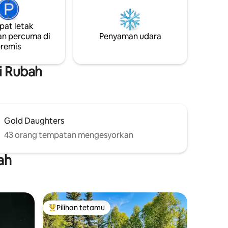
k hiasan
berehat. Bandar ini, dengan membeli-
a jadi dan
belah, restoran, berjalan-jalan di tepi
at letak
sungai, muzium dan kehidupan malam
aftar
n percuma di
adalah 20 minit memandu yang indah &
Penyaman udara
kami sering melihat Denali.
remis
i Rubah
Gold Daughters
43 orang tempatan mengesyorkan
ah
Pilihan tetamu
Pilihan utama tetamu