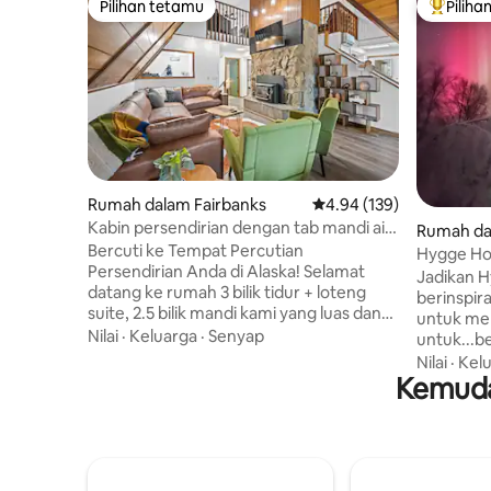
Pilihan tetamu
Piliha
Pilihan tetamu
Pilihan
Rumah dalam Fairbanks
Penarafan purata 4.94 d
4.94 (139)
Kabin persendirian dengan tab mandi air
Rumah da
panas, lubang api & bilik permainan
Bercuti ke Tempat Percutian
Hygge Ho
Persendirian Anda di Alaska! Selamat
retreat/
Jadikan H
datang ke rumah 3 bilik tidur + loteng
berinspir
suite, 2.5 bilik mandi kami yang luas dan
untuk men
bergaya — tempat percutian yang
Nilai
·
Keluarga
·
Senyap
untuk...berehat. Nik
sempurna untuk hingga 8 orang tetamu.
mewah un
Nilai
·
Kel
Terletak di kawasan kejiranan yang
Kemuda
anda yang
tenang dan dikelilingi oleh hutan, tempat
romantik,
percutian yang damai ini
madu anda. Berendam dalam ta
menggabungkan keselesaan, hiburan
air panas 
dan kemudahan dalam satu pakej yang
Aurora di 
indah. 📍 Lokasi: 20 minit dari Lapangan
denai. Tingkatkan pengalaman anda dan