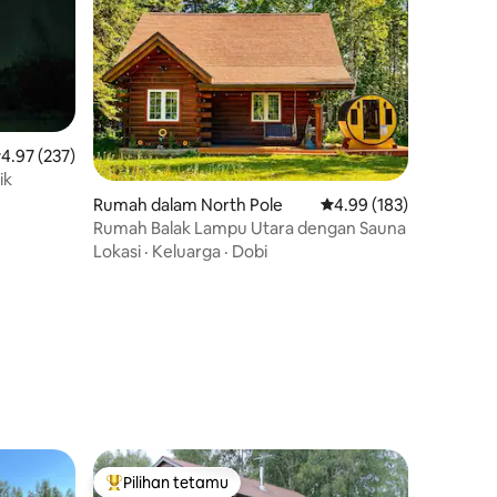
enarafan purata 4.97 daripada 5, 237 ulasan
4.97 (237)
ik
Rumah dalam North Pole
Penarafan purata 4.99 
4.99 (183)
Rumah Balak Lampu Utara dengan Sauna
Lokasi
·
Keluarga
·
Dobi
Pilihan tetamu
Pilihan utama tetamu