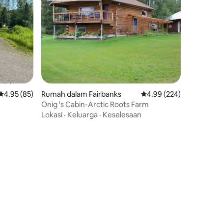
Penarafan purata 4.95 daripada 5, 85 ulasan
4.95 (85)
Rumah dalam Fairbanks
Penarafan purata 4.99 d
4.99 (224)
Onig 's Cabin-Arctic Roots Farm
Lokasi
·
Keluarga
·
Keselesaan