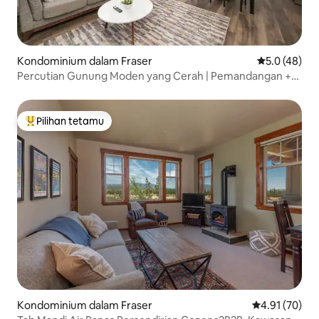
Kondominium dalam Fraser
Penarafan pu
5.0 (48)
Percutian Gunung Moden yang Cerah | Pemandangan +
Garaj
Pilihan tetamu
Pilihan utama tetamu
Kondominium dalam Fraser
Penarafan pur
4.91 (70)