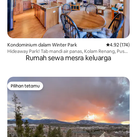
Kondominium dalam Winter Park
Penarafan pura
4.92 (174)
Hideaway Park! Tab mandi air panas, Kolam Renang, Pusat
Rumah sewa mesra keluarga
Kecergasan & Tempat Letak Kereta Percuma
Pilihan tetamu
Pilihan tetamu