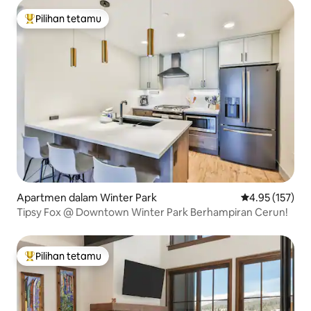
Pilihan tetamu
Pilihan utama tetamu
Apartmen dalam Winter Park
Penarafan pura
4.95 (157)
Tipsy Fox @ Downtown Winter Park Berhampiran Cerun!
Pilihan tetamu
Pilihan utama tetamu