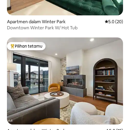
Apartmen dalam Winter Park
Penarafan pu
5.0 (20)
Downtown Winter Park W/ Hot Tub
Pilihan tetamu
Pilihan utama tetamu