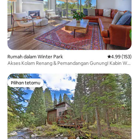
Rumah dalam Winter Park
Penarafan pura
4.99 (153)
Akses Kolam Renang & Pemandangan Gunung! Kabin WP
Mewah, Berhampiran Denai
Pilihan tetamu
Pilihan tetamu