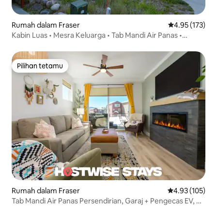
Rumah dalam Fraser
Penarafan pura
4.95 (173)
Kabin Luas • Mesra Keluarga • Tab Mandi Air Panas •
Pemandangan
Pilihan tetamu
Pilihan tetamu
Rumah dalam Fraser
Penarafan pura
4.93 (105)
Tab Mandi Air Panas Persendirian, Garaj + Pengecas EV, Di
Laluan Bas!