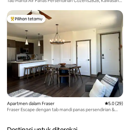
Tab Mandi Air Panas Persendirian Cozens2B2B, Kawasan
WP, Mesra Keluarga
Pilihan tetamu
Pilihan utama tetamu
Apartmen dalam Fraser
Penarafan pu
5.0 (29)
Fraser Escape dengan tab mandi panas persendirian &
garaj peribadi
Destinasi untuk diterokai