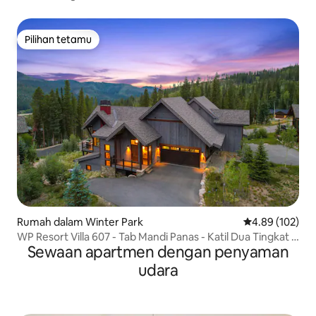
dengan Tab Air Panas!
Pilihan tetamu
Pilihan tetamu
Rumah dalam Winter Park
Penarafan pura
4.89 (102)
WP Resort Villa 607 - Tab Mandi Panas - Katil Dua Tingkat -
Sewaan apartmen dengan penyaman
Pemandangan Hebat
udara