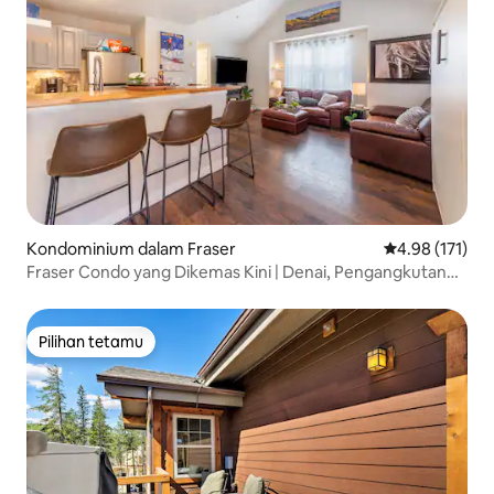
Kondominium dalam Fraser
Penarafan pura
4.98 (171)
Fraser Condo yang Dikemas Kini | Denai, Pengangkutan
Ulang-alik & W/D
Pilihan tetamu
Pilihan tetamu