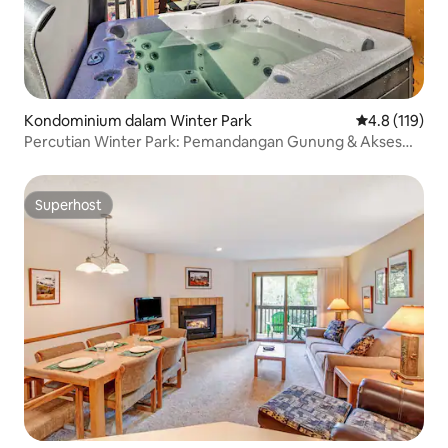
Kondominium dalam Winter Park
Penarafan pur
4.8 (119)
Percutian Winter Park: Pemandangan Gunung & Akses
Kolam Renang!
Superhost
Superhost