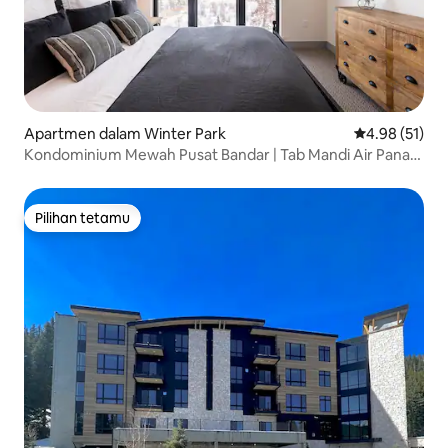
Apartmen dalam Winter Park
Penarafan pur
4.98 (51)
Kondominium Mewah Pusat Bandar | Tab Mandi Air Panas |
Free Shuttle Rte
Pilihan tetamu
Pilihan tetamu