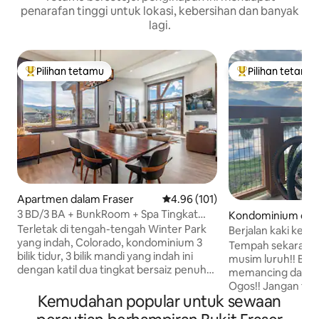
penarafan tinggi untuk lokasi, kebersihan dan banyak
lagi.
Pilihan tetamu
Pilihan tetamu
Pilihan utama tetamu
Pilihan utama te
Apartmen dalam Fraser
Penarafan purata 4.96 daripada 
4.96 (101)
3 BD/3 BA + BunkRoom + Spa Tingkat
Kondominium dala
Atas + Pemandangan MTN
Terletak di tengah-tengah Winter Park
Berjalan kaki ke R
yang indah, Colorado, kondominium 3
Memancing Anda!
Tempah sekarang 
bilik tidur, 3 bilik mandi yang indah ini
musim luruh!! Ber
dengan katil dua tingkat bersaiz penuh
memancing dari pi
bilik dua tingkat adalah tempat percutian
Ogos!! Jangan ter
gunung yang sempurna yang
Kemudahan popular untuk sewaan
bilik tidur Fraser y
menggabungkan pesona desa dengan
terletak di lokasi