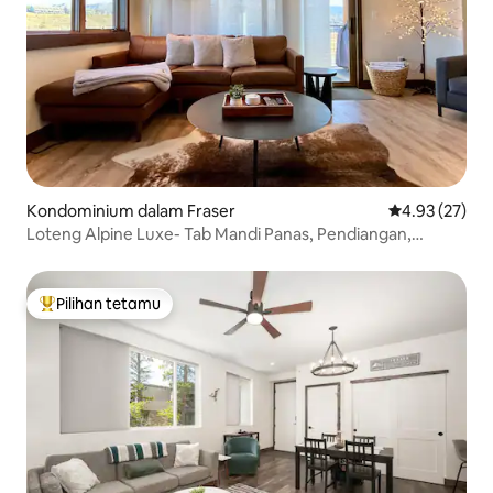
Kondominium dalam Fraser
Penarafan pur
4.93 (27)
Loteng Alpine Luxe- Tab Mandi Panas, Pendiangan,
Pemandangan, Ski
Pilihan tetamu
Pilihan utama tetamu