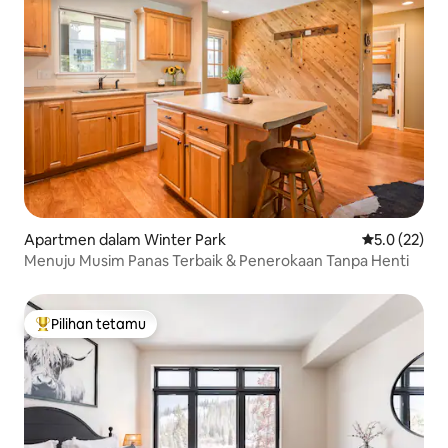
Apartmen dalam Winter Park
Penarafan pu
5.0 (22)
Menuju Musim Panas Terbaik & Penerokaan Tanpa Henti
Pilihan tetamu
Pilihan utama tetamu