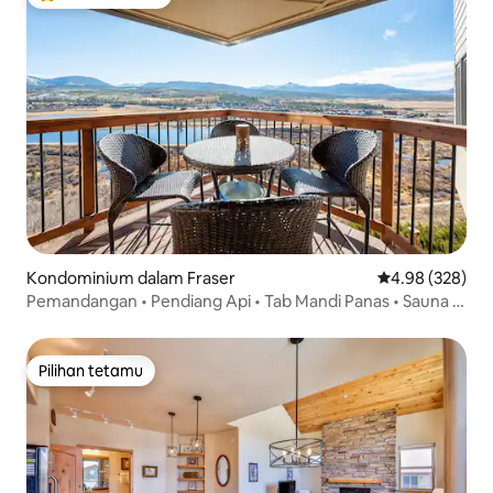
Pilihan utama tetamu
Kondominium dalam Fraser
Penarafan pura
4.98 (328)
Pemandangan • Pendiang Api • Tab Mandi Panas • Sauna •
Kolam Renang
Pilihan tetamu
Pilihan tetamu