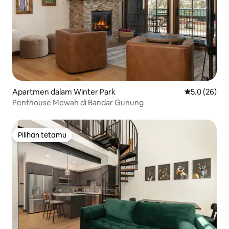
Apartmen dalam Winter Park
Penarafan pu
5.0 (26)
Penthouse Mewah di Bandar Gunung
Pilihan tetamu
Pilihan tetamu