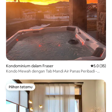
Kondominium dalam Fraser
Penarafan pu
5.0 (35)
Kondo Mewah dengan Tab Mandi Air Panas Peribadi -
Fraser, CO
Pilihan tetamu
Pilihan tetamu