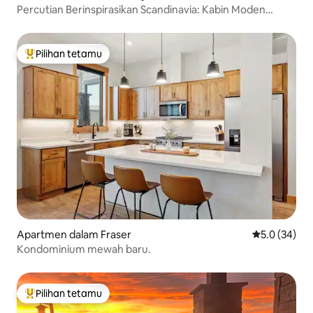
Percutian Berinspirasikan Scandinavia: Kabin Moden
dengan Spa
Pilihan tetamu
Pilihan utama tetamu
Apartmen dalam Fraser
Penarafan pu
5.0 (34)
Kondominium mewah baru.
Pilihan tetamu
Pilihan utama tetamu