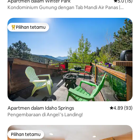
Apartmen dalam Winter Park
Penarafan pu
5.0 (15)
Kondominium Gunung dengan Tab Mandi Air Panas |
Berjalan Kaki ke Bandar | Bas Ski
Pilihan tetamu
Pilihan utama tetamu
Apartmen dalam Idaho Springs
Penarafan pur
4.89 (93)
Pengembaraan di Angel 's Landing!
Pilihan tetamu
Pilihan tetamu