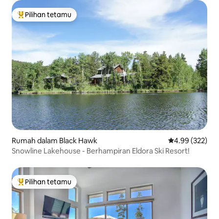
Pilihan tetamu
Pilihan utama tetamu
Rumah dalam Black Hawk
Penarafan pura
4.99 (322)
Snowline Lakehouse - Berhampiran Eldora Ski Resort!
Pilihan tetamu
Pilihan utama tetamu