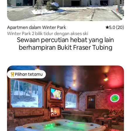
Apartmen dalam Winter Park
Penarafan pu
5.0 (20)
Winter Park 2 bilik tidur dengan akses ski
Sewaan percutian hebat yang lain
berhampiran Bukit Fraser Tubing
Pilihan tetamu
Pilihan utama tetamu