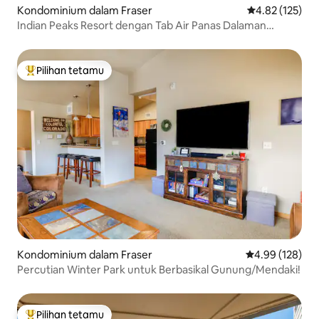
Kondominium dalam Fraser
Penarafan pura
4.82 (125)
Indian Peaks Resort dengan Tab Air Panas Dalaman
Persendirian
Pilihan tetamu
Pilihan utama tetamu
Kondominium dalam Fraser
Penarafan pura
4.99 (128)
Percutian Winter Park untuk Berbasikal Gunung/Mendaki!
Pilihan tetamu