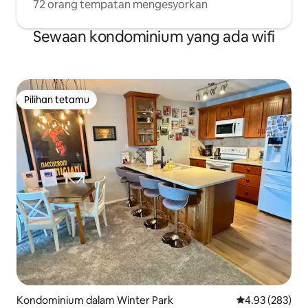
72 orang tempatan mengesyorkan
Sewaan kondominium yang ada wifi
Pilihan tetamu
Pilihan tetamu
Kondominium dalam Winter Park
Penarafan pura
4.93 (283)