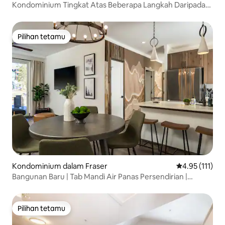
Kondominium Tingkat Atas Beberapa Langkah Daripada
Basul Percuma dengan Tab Air Panas
Pilihan tetamu
Pilihan tetamu
Kondominium dalam Fraser
Penarafan pura
4.95 (111)
Bangunan Baru | Tab Mandi Air Panas Persendirian |
Pemandangan Gunung | Bilik Permainan
Pilihan tetamu
Pilihan tetamu