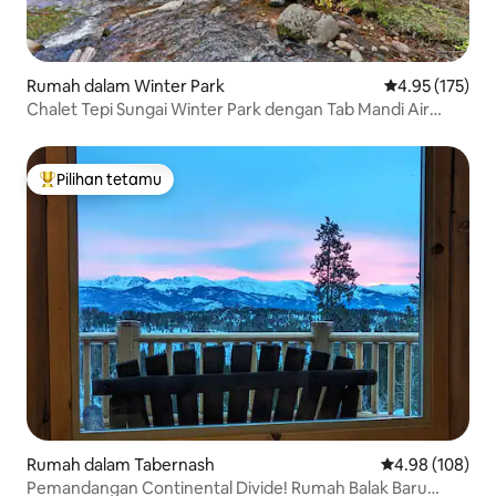
Rumah dalam Winter Park
Penarafan pura
4.95 (175)
Chalet Tepi Sungai Winter Park dengan Tab Mandi Air
Panas
Pilihan tetamu
Pilihan utama tetamu
Rumah dalam Tabernash
Penarafan pura
4.98 (108)
Pemandangan Continental Divide! Rumah Balak Baru