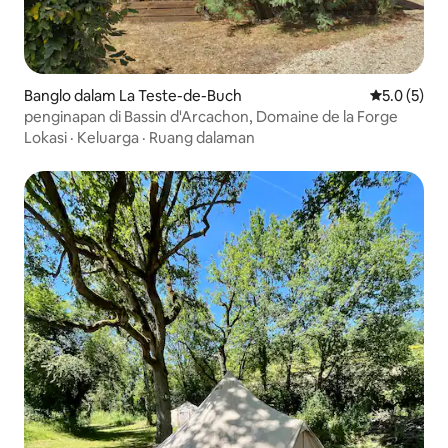
Banglo dalam La Teste-de-Buch
Penarafan p
5.0 (5)
penginapan di Bassin d'Arcachon, Domaine de la Forge
Lokasi
·
Keluarga
·
Ruang dalaman