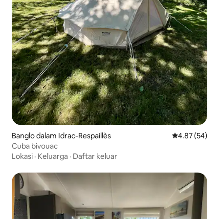
Banglo dalam Idrac-Respaillès
Penarafan pur
4.87 (54)
Cuba bivouac
Lokasi
·
Keluarga
·
Daftar keluar