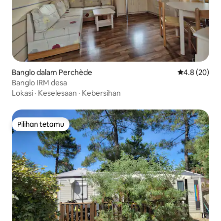
Banglo dalam Perchède
Penarafan pu
4.8 (20)
Banglo IRM desa
Lokasi
·
Keselesaan
·
Kebersihan
Pilihan tetamu
Pilihan tetamu