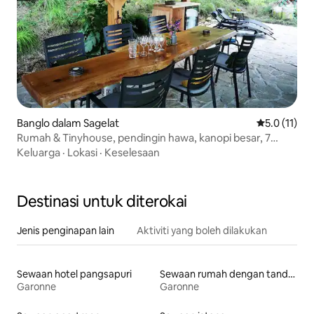
Banglo dalam Sagelat
Penarafan pu
5.0 (11)
Rumah & Tinyhouse, pendingin hawa, kanopi besar, 7
orang
Keluarga
·
Lokasi
·
Keselesaan
Destinasi untuk diterokai
Jenis penginapan lain
Aktiviti yang boleh dilakukan
Sewaan hotel pangsapuri
Sewaan rumah dengan tandas mudah diakses
Garonne
Garonne