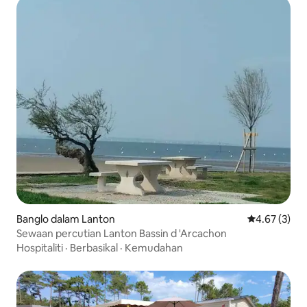
Banglo dalam Lanton
Penarafan pu
4.67 (3)
Sewaan percutian Lanton Bassin d 'Arcachon
Hospitaliti
·
Berbasikal
·
Kemudahan