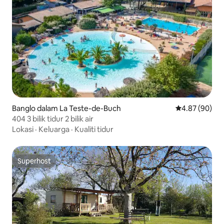
Banglo dalam La Teste-de-Buch
Penarafan pur
4.87 (90)
404 3 bilik tidur 2 bilik air
Lokasi
·
Keluarga
·
Kualiti tidur
Superhost
Superhost