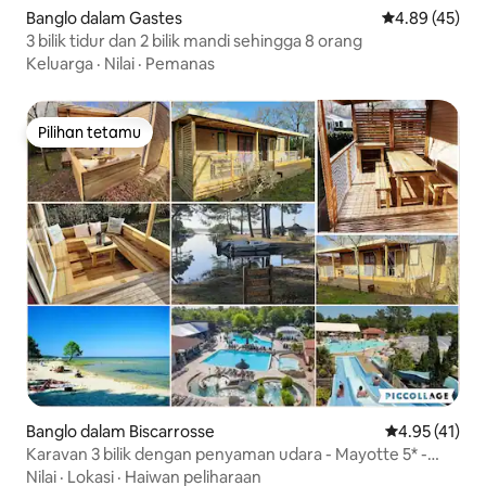
Banglo dalam Gastes
Penarafan pur
4.89 (45)
3 bilik tidur dan 2 bilik mandi sehingga 8 orang
Keluarga
·
Nilai
·
Pemanas
Pilihan tetamu
Pilihan tetamu
Banglo dalam Biscarrosse
Penarafan pur
4.95 (41)
Karavan 3 bilik dengan penyaman udara - Mayotte 5* -
Biscarrosse
Nilai
·
Lokasi
·
Haiwan peliharaan