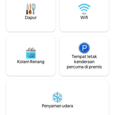
di luar dengan te
panas/sejuk, dan pendaki pertengahan
makan yang seles
gunung.
berjemur dan kola
menyejukkan diri 
Dapur
Wifi
ganang.
Tempat letak
Kolam Renang
kenderaan
percuma di premis
Penyaman udara