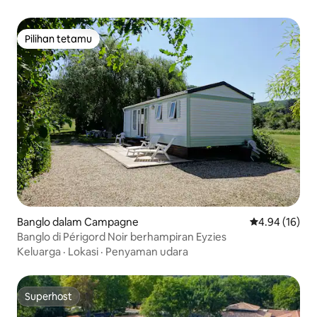
Pilihan tetamu
Pilihan tetamu
Banglo dalam Campagne
Penarafan pur
4.94 (16)
Banglo di Périgord Noir berhampiran Eyzies
Keluarga
·
Lokasi
·
Penyaman udara
Superhost
Superhost