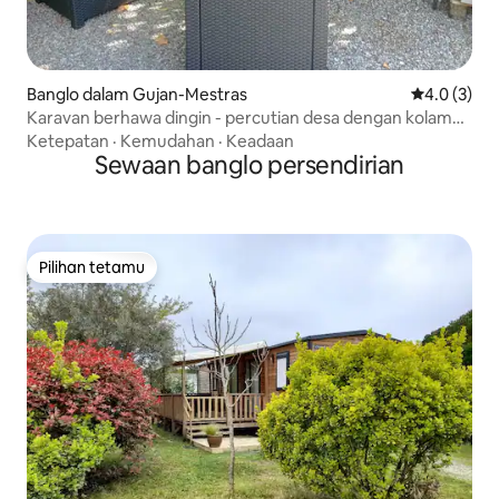
Banglo dalam Gujan-Mestras
Penarafan p
4.0 (3)
Karavan berhawa dingin - percutian desa dengan kolam
renang
Ketepatan
·
Kemudahan
·
Keadaan
Sewaan banglo persendirian
Pilihan tetamu
Pilihan tetamu