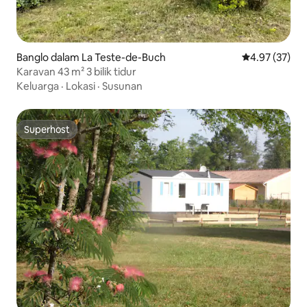
Banglo dalam La Teste-de-Buch
Penarafan pur
4.97 (37)
Karavan 43 m² 3 bilik tidur
Keluarga
·
Lokasi
·
Susunan
Superhost
Superhost