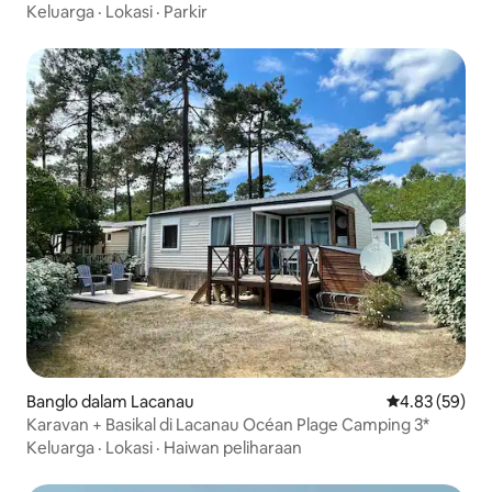
Mayotte
Keluarga
·
Lokasi
·
Parkir
Banglo dalam Lacanau
Penarafan pur
4.83 (59)
Karavan + Basikal di Lacanau Océan Plage Camping 3*
Keluarga
·
Lokasi
·
Haiwan peliharaan