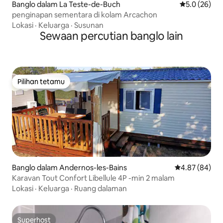
Banglo dalam La Teste-de-Buch
Penarafan pu
5.0 (26)
penginapan sementara di kolam Arcachon
Lokasi
·
Keluarga
·
Susunan
Sewaan percutian banglo lain
Pilihan tetamu
Pilihan tetamu
Banglo dalam Andernos-les-Bains
Penarafan pur
4.87 (84)
Karavan Tout Confort Libellule 4P -min 2 malam
Lokasi
·
Keluarga
·
Ruang dalaman
Superhost