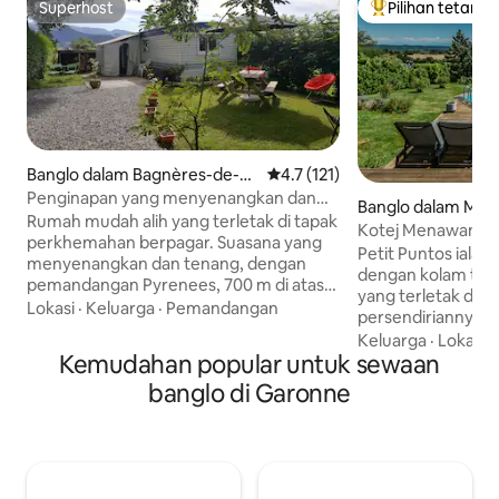
Superhost
Pilihan tetamu
Superhost
Pilihan utama te
Banglo dalam Bagnères-de-Bi
Penarafan purata 4.7 daripada 
4.7 (121)
gorre
Penginapan yang menyenangkan dan
Banglo dalam Mon
santai di Pyrenees
Rumah mudah alih yang terletak di tapak
t
Kotej Menawan d
perkhemahan berpagar. Suasana yang
dan Pemandangan
Petit Puntos ialah
menyenangkan dan tenang, dengan
dengan kolam terj
pemandangan Pyrenees, 700 m di atas
yang terletak di 
paras laut. Pengangkutan ulang-alik
Lokasi
·
Keluarga
·
Pemandangan
persendiriannya sen
percuma ke bandar 400 m jauhnya. 3km
kampung Gascogne
Keluarga
·
Lokasi
·
dari bandar spa Bagnères de Bigorre
Kemudahan popular untuk sewaan
Gers. Penginapan
dengan pusat relaksasi, spa dan
selatan dan meng
banglo di Garonne
kesihatan 'Aquensis', 20 km dari Lourdes,
matahari dan me
berhampiran dengan resort ski 'la
Pyrenees dan Pic 
Mongie' dan Pic du Midi. Berhampiran
menakjubkan. Di dalamnya telah
dengan Sepanyol. Sesuai untuk berehat,
dimodenkan kepad
rawatan, berjalan-jalan di gunung
tinggi dan terdap
bersama keluarga, percutian musim