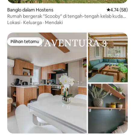
Banglo dalam Hostens
Penarafan pur
4.74 (58)
Rumah bergerak "Scooby" di tengah-tengah kelab kuda
poni
Lokasi
·
Keluarga
·
Mendaki
Pilihan tetamu
Pilihan tetamu