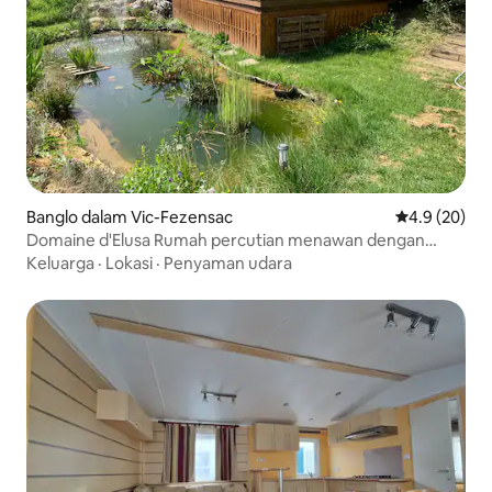
Banglo dalam Vic-Fezensac
Penarafan pu
4.9 (20)
Domaine d'Elusa Rumah percutian menawan dengan
Kolam Renang
Keluarga
·
Lokasi
·
Penyaman udara