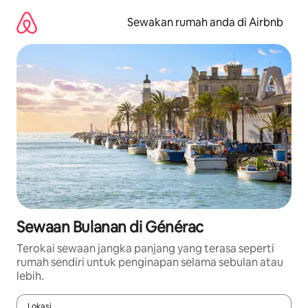
Langkau
ke
Sewakan rumah anda di Airbnb
kandungan
Sewaan Bulanan di Générac
Terokai sewaan jangka panjang yang terasa seperti
rumah sendiri untuk penginapan selama sebulan atau
lebih.
Lokasi