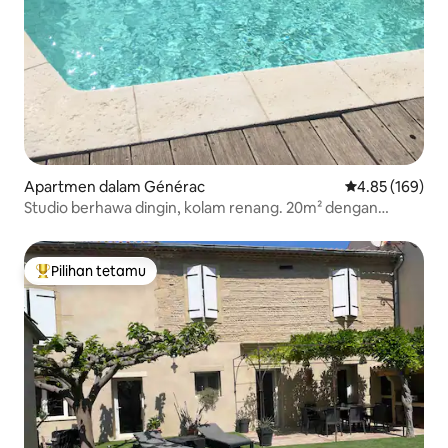
Apartmen dalam Générac
Penarafan pura
4.85 (169)
Studio berhawa dingin, kolam renang. 20m² dengan
rumah persendirian
Pilihan tetamu
Pilihan utama tetamu