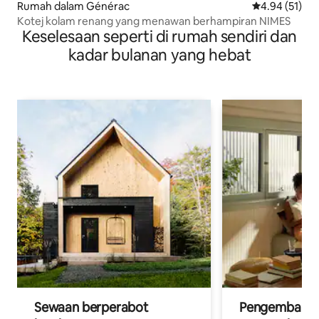
Rumah dalam Générac
Penarafan pur
4.94 (51)
Kotej kolam renang yang menawan berhampiran NIMES
Keselesaan seperti di rumah sendiri dan
kadar bulanan yang hebat
Sewaan berperabot
Pengembara d