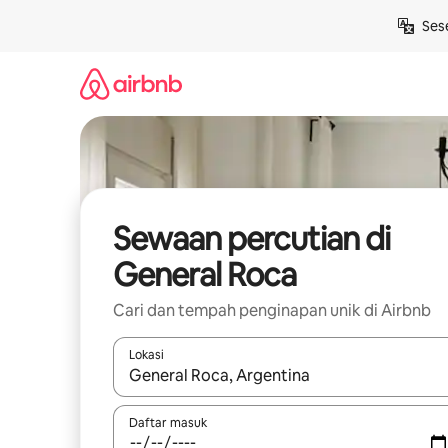
Langkau
Ses
ke
kandungan
Sewaan percutian di
General Roca
Cari dan tempah penginapan unik di Airbnb
Lokasi
Apabila hasil tersedia, navigasi dengan kekunci
Daftar masuk