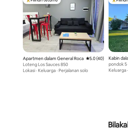
Pilihan utama tetamu
Pilihan
Kabin dal
Apartmen dalam General Roca
Penarafan purata 5.0 
5.0 (40)
pondok 5
Loteng Los Sauces 850
Keluarga
Lokasi
·
Keluarga
·
Perjalanan solo
Bilak