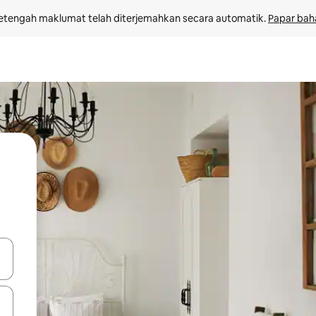
etengah maklumat telah diterjemahkan secara automatik. 
Papar bah
 anak panah atas dan bawah atau teroka dengan sentuhan atau gerak l