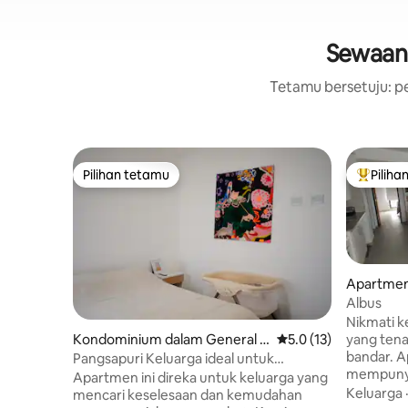
Sewaan 
Tetamu bersetuju: pe
Pilihan tetamu
Piliha
Pilihan tetamu
Pilihan
Apartmen
a
Albus
Nikmati 
yang tena
Kondominium dalam General R
Penarafan purata 5.0 
5.0 (13)
bandar. Apartmen ini baharu dan
oca
Pangsapuri Keluarga ideal untuk
mempunya
pasangan dengan katil bayi Mesra haiwan
Apartmen ini direka untuk keluarga yang
melalui La
Keluarga
peliharaan
mencari keselesaan dan kemudahan