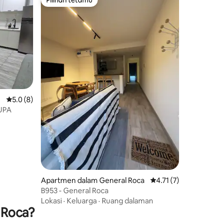
Pilihan tetamu
Penarafan purata 5.0 daripada 5, 8 ulasan
5.0 (8)
UPA
Apartmen dalam General Roca
Penarafan purata 4.7
4.71 (7)
B953 - General Roca
Lokasi
·
Keluarga
·
Ruang dalaman
 Roca?