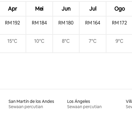
Apr
Mei
Jun
Jul
Ogo
RM 192
RM 184
RM 180
RM 164
RM 172
15°C
10°C
8°C
7°C
9°C
San Martín de los Andes
Los Ángeles
Vil
Sewaan percutian
Sewaan percutian
Se