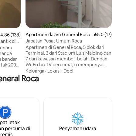
remaja. Tempat letak kereta terletak di
bawah ta
Apartmen dalam General Roca
Penarafan purata 5.0
5.0 (17)
enarafan purata 4.86 daripada 5, 138 ulasan
4.86 (138)
Jabatan Pusat Umum Roca
antik di
Apartmen di General Roca, 5 blok dari
menara
Terminal, 3 dari Stadium Luis Maiolino dan
3 anda
7 dari kawasan membeli-belah. Dengan
 bandar
Wi-Fi dan TV percuma, ia mempunyai
letak 200m
pendingin hawa, 1 bilik tidur dengan katil
00m dari
Keluarga
·
Lokasi
·
Dobi
double, katil sofa double (sesuai untuk 1
eneral Roca
 dan
orang dewasa + 1 kanak-kanak), ruang
partmen
tamu, dapur lengkap dan bilik mandi
g tamu,
dengan pancuran mandi. Tuala dan linen
 tab
disediakan. Lapangan Terbang
Antarabangsa Presidente Perón terletak
katil sofa,
53 km jauhnya dan pemindahan
uk dengan
ditawarkan dengan penyelarasan
mikro,
at letak
terlebih dahulu.
uk dan
n percuma di
Penyaman udara
remis