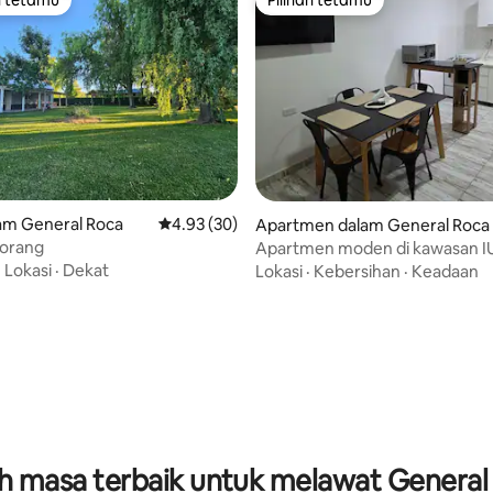
 utama tetamu
Pilihan tetamu
am General Roca
Penarafan purata 4.93 daripada 5, 30 ulasan
4.93 (30)
daripada 5, 40 ulasan
Apartmen dalam General Roca
 orang
Apartmen moden di kawasan I
·
Lokasi
·
Dekat
Lokasi
·
Kebersihan
·
Keadaan
ah masa terbaik untuk melawat General