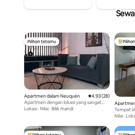
Sewaa
Pilihan tetamu
Piliha
Pilihan tetamu
Pilihan
Apartmen dalam Neuquén
Penarafan purata 4.93 
4.93 (28)
Apartmen dengan lokasi yang sangat
Apartmen
baik
Lokasi
·
Nilai
·
Bilik mandi
Tempat id
Nilai
·
Loka
Pilihan tetamu
Piliha