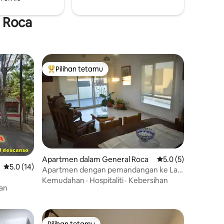
l Roca
Pilihan tetamu
Pilihan utama tetamu
Apartmen dalam General Roca
Penarafan purata 5.
5.0 (5)
Penarafan purata 5.0 daripada 5, 14 ulasan
5.0 (14)
Apartmen dengan pemandangan ke Las
Bardas, Cerah dan Tenang
Kemudahan
·
Hospitaliti
·
Kebersihan
an
Pilihan tetamu