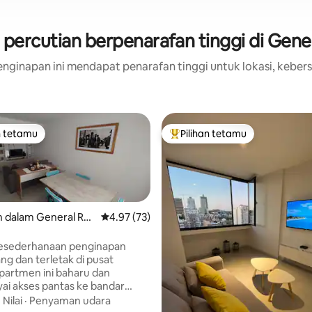
percutian berpenarafan tinggi di Gene
nginapan ini mendapat penarafan tinggi untuk lokasi, kebers
n tetamu
Pilihan tetamu
 utama tetamu
Pilihan utama tetamu
 dalam General Roc
Penarafan purata 4.97 daripada 5, 73 ulasan
4.97 (73)
kesederhanaan penginapan
ng dan terletak di pusat
daripada 5, 13 ulasan
i akses pantas ke bandar
luan 22 di Av. Mendoza. Ia
·
Nilai
·
Penyaman udara