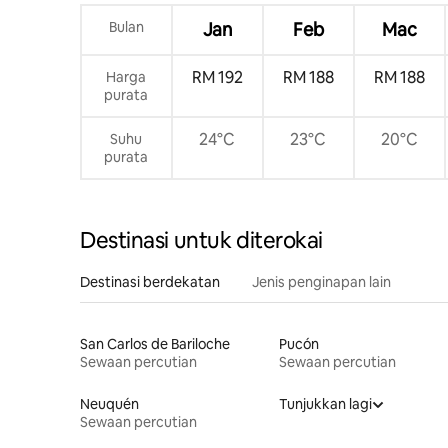
Bulan
Jan
Feb
Mac
RM 192
RM 188
RM 188
Harga
purata
24°C
23°C
20°C
Suhu
purata
Destinasi untuk diterokai
Destinasi berdekatan
Jenis penginapan lain
San Carlos de Bariloche
Pucón
Sewaan percutian
Sewaan percutian
Neuquén
Tunjukkan lagi
Sewaan percutian