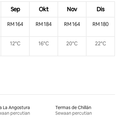
Sep
Okt
Nov
Dis
RM 164
RM 184
RM 164
RM 180
12°C
16°C
20°C
22°C
la La Angostura
Termas de Chillán
waan percutian
Sewaan percutian