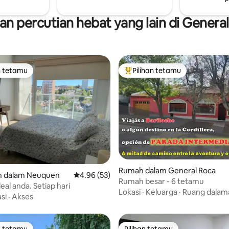
n percutian hebat yang lain di Genera
n tetamu
Pilihan tetamu
 utama tetamu
Pilihan utama tetamu
daripada 5, 28 ulasan
Rumah dalam General Roca
 dalam Neuquen
Penarafan purata 4.96 daripada 5, 53 ulasan
4.96 (53)
Rumah besar - 6 tetamu
eal anda. Setiap hari
Lokasi
·
Keluarga
·
Ruang dalam
si
·
Akses
n tetamu
Pilihan tetamu