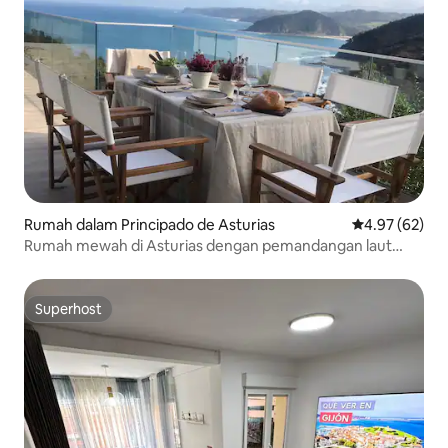
Rumah dalam Principado de Asturias
Penarafan pur
4.97 (62)
Rumah mewah di Asturias dengan pemandangan laut
yang menakjubkan
Superhost
Superhost