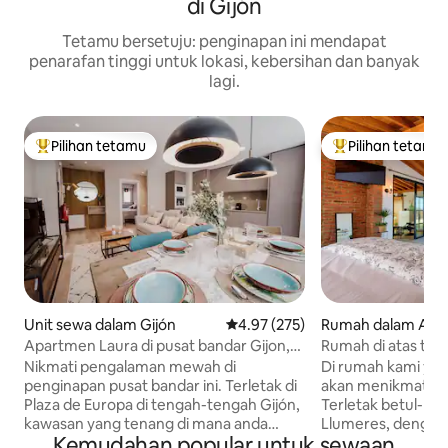
di Gijón
Tetamu bersetuju: penginapan ini mendapat
penarafan tinggi untuk lokasi, kebersihan dan banyak
lagi.
Pilihan tetamu
Pilihan tetamu
Pilihan utama tetamu
Pilihan utama te
Unit sewa dalam Gijón
Penarafan purata 4.97 daripada 
4.97 (275)
Rumah dalam Astu
Apartmen Laura di pusat bandar Gijon,
Rumah di atas teb
Apartmen...
Nikmati pengalaman mewah di
Di rumah kami ya
penginapan pusat bandar ini. Terletak di
akan menikmati p
Plaza de Europa di tengah-tengah Gijón,
Terletak betul-betu
kawasan yang tenang di mana anda
Llumeres, denga
Kemudahan popular untuk sewaan
boleh menikmati penginapan yang telah
istimewa dan lang