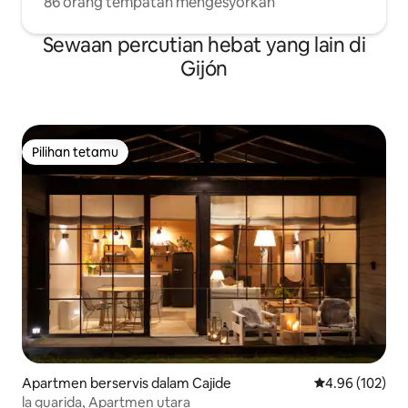
86 orang tempatan mengesyorkan
Sewaan percutian hebat yang lain di
Gijón
Pilihan tetamu
Pilihan tetamu
Apartmen berservis dalam Cajide
Penarafan pura
4.96 (102)
la guarida, Apartmen utara