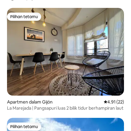
Pilihan tetamu
Pilihan tetamu
Apartmen dalam Gijón
Penarafan pur
4.91 (22)
La Marejada | Pangsapuri luas 2 bilik tidur berhampiran laut
Pilihan tetamu
Pilihan tetamu