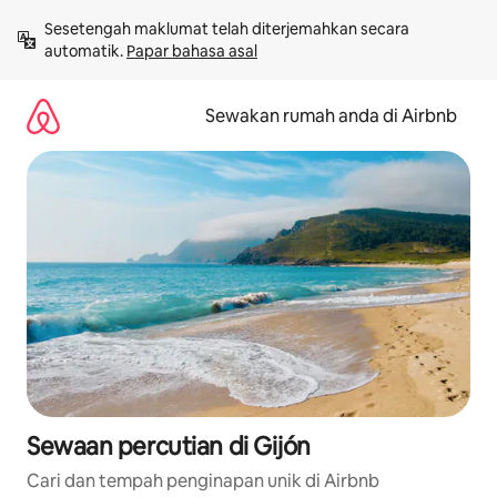
Langkau
Sesetengah maklumat telah diterjemahkan secara 
ke
automatik. 
Papar bahasa asal
kandungan
Sewakan rumah anda di Airbnb
Sewaan percutian di Gijón
Cari dan tempah penginapan unik di Airbnb