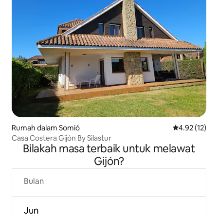
Rumah dalam Somió
Penarafan pur
4.92 (12)
Casa Costera Gijón By Silastur
Bilakah masa terbaik untuk melawat
Gijón?
Bulan
Jun