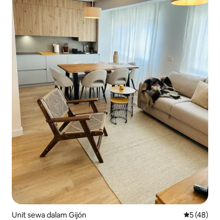
Unit sewa dalam Gijón
Penarafan 
5 (48)