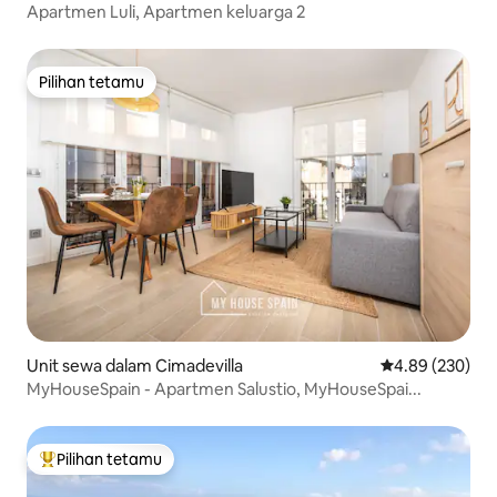
Apartmen Luli, Apartmen keluarga 2
Pilihan tetamu
Pilihan tetamu
Unit sewa dalam Cimadevilla
Penarafan pura
4.89 (230)
MyHouseSpain - Apartmen Salustio, MyHouseSpai...
Pilihan tetamu
Pilihan utama tetamu