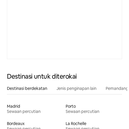
Destinasi untuk diterokai
Destinasi berdekatan
Jenis penginapan lain
Pemandangan
Madrid
Porto
Sewaan percutian
Sewaan percutian
Bordeaux
La Rochelle
Sewaan percutian
Sewaan percutian