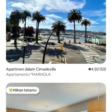
Apartmen dalam Cimadevilla
Penarafan pur
4.92 (53)
Apartamento “MARHOLA
Pilihan tetamu
Pilihan utama tetamu