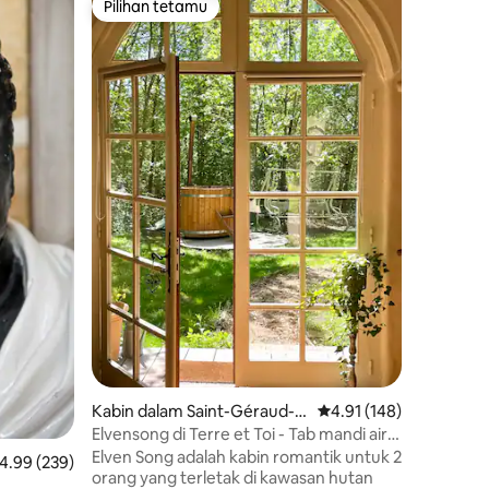
Pilihan tetamu
Pilih
Pilihan tetamu
Pilihan
Penginapa
dengan s
Menawar
luar bias
tenang d
jadi deng
yang indah. Rumah tumpan
terletak 
lebih daripada 
tinggi, b
adalah 3
yang seb
Terdapat 
Coast & L
barat di 
berhampi
Kabin dalam Saint-Géraud-d
Penarafan purata 4.91 
4.91 (148)
e-Corps
Elvensong di Terre et Toi - Tab mandi air
panas - anjing dialu-alukan
Elven Song adalah kabin romantik untuk 2
enarafan purata 4.99 daripada 5, 239 ulasan
4.99 (239)
orang yang terletak di kawasan hutan