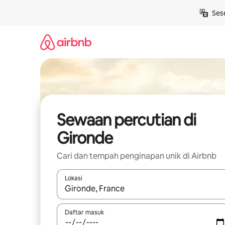
Langkau
Ses
ke
kandungan
Sewaan percutian di
Gironde
Cari dan tempah penginapan unik di Airbnb
Lokasi
Apabila hasil tersedia, navigasi dengan kekunci
Daftar masuk