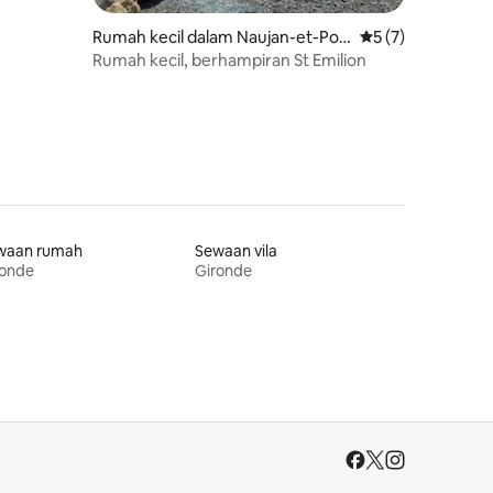
Rumah kecil dalam Naujan-et-Pos
Penarafan purata 
5 (7)
tiac
Rumah kecil, berhampiran St Emilion
waan rumah
Sewaan vila
ronde
Gironde