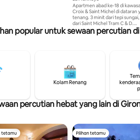
au hanya duduk diam dan
Apartmen abad ke-18 di kawasa
Croix & Saint Michel di dataran
 ini - Argile, Calcaire & Sable.
tenang. 3 minit dari tepi sungai,
dari Saint Michel Tram C & D.
an popular untuk sewaan percutian di
Pemandangan Hôtel de la Monn
menara Saint Michel. 70 m2 yang
diubahsuai baru-baru ini dileng
dengan barangan antik menye
pengalaman Bordeaux yang m
autentik. Dapur yang serba len
ruang tamu dan ruang makan 
besar, katil berkualiti tinggi, bil
Temp
yang luas dengan tab mandi da
Kolam Renang
kenderaa
pancuran mandian, WiFi percum
p
mesin espresso, dan tempat le
kenderaan berbayar.
waan percutian hebat yang lain di Giro
n tetamu
Pilihan tetamu
 utama tetamu
Pilihan tetamu