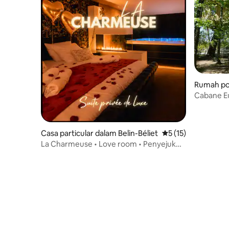
Rumah po
an-d'Illac
Cabane E
Casa particular dalam Belin-Béliet
Penarafan purata 5 
5 (15)
La Charmeuse • Love room • Penyejuk
udara & Jacuzzi