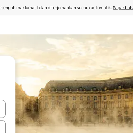
etengah maklumat telah diterjemahkan secara automatik. 
Papar bah
 anak panah atas dan bawah atau teroka dengan sentuhan atau gerak l