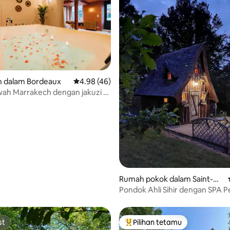
daripada 5, 15 ulasan
 dalam Bordeaux
Penarafan purata 4.98 daripada 5, 46 ulasan
4.98 (46)
ah Marrakech dengan jakuzi &
Rumah pokok dalam Saint-An
dré-et-Appelles
Pondok Ahli Sihir dengan SPA P
st
Pilihan tetamu
st
Pilihan utama tetamu