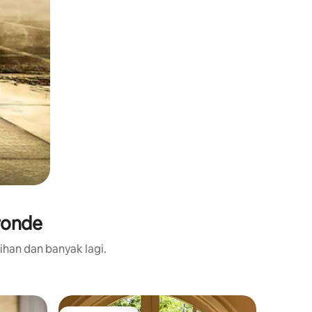
ronde
ihan dan banyak lagi.
Rumah po