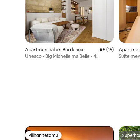
Apartmen dalam Bordeaux
Penarafan purata 5 
5 (15)
Apartmen
Unesco - Big Michelle ma Belle - 4
Suite mew
ORANG - Penyaman udara
meja urut
Pilihan tetamu
Superho
Pilihan tetamu
Superho