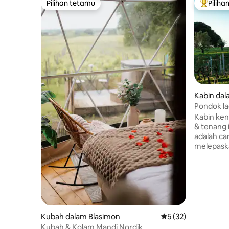
Pilihan tetamu
Piliha
Pilihan tetamu
Pilihan
Kabin dal
Pondok la
pendingi
Kabin ken
& tenang 
adalah ca
melepaska
kehidupan
di tempat 
Kabin ini 
satu sisi 
yang lain.
& nikmat
landskap, b
Kubah dalam Blasimon
Penarafan purata 5 
5 (32)
melalui k
Kubah & Kolam Mandi Nordik