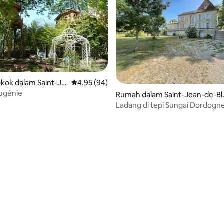
kok dalam Saint-Je
Penarafan purata 4.95 daripada 5, 94 ulasan
4.95 (94)
ugénie
Rumah dalam Saint-Jean-de-Bl
gnac
Ladang di tepi Sungai Dordogn
daripada 5, 15 ulasan