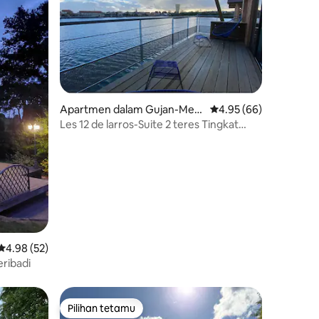
Apartmen dalam Gujan-Mest
Penarafan purata 4.95
4.95 (66)
ras
Les 12 de larros-Suite 2 teres Tingkat
bawah
Penarafan purata 4.98 daripada 5, 52 ulasan
4.98 (52)
eribadi
Pilihan tetamu
Pilihan tetamu