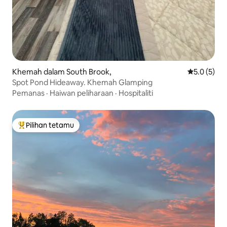
Khemah dalam South Brook,
Penarafan p
5.0 (5)
Spot Pond Hideaway. Khemah Glamping
Pemanas
·
Haiwan peliharaan
·
Hospitaliti
Pilihan tetamu
Pilihan utama tetamu