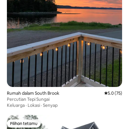
Rumah dalam South Brook
Penarafan pu
5.0 (75)
Percutian Tepi Sungai
Keluarga
·
Lokasi
·
Senyap
Pilihan tetamu
Pilihan tetamu