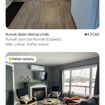
Rumah dalam Bishop's Falls
Penarafan pu
4.9 (30)
Rumah Jauh Dari Rumah (Dupleks)
Nilai
·
Lokasi
·
Daftar masuk
Pilihan tetamu
Pilihan utama tetamu