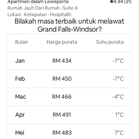
Apartmen dalam Lewisporte
Penarafan pur
4.94 (31)
Rumah Jauh Dari Rumah -Suite A
Lokasi
·
Ketepatan
·
Hospitaliti
Bilakah masa terbaik untuk melawat
Grand Falls-Windsor?
Bulan
Harga purata
Suhu purata
Jan
RM 434
-7°C
Feb
RM 450
-7°C
Mac
RM 466
-4°C
Apr
RM 491
1°C
Mei
RM 483
7°C