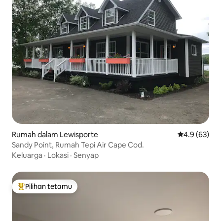
Rumah dalam Lewisporte
Penarafan pu
4.9 (63)
Sandy Point, Rumah Tepi Air Cape Cod.
Keluarga
·
Lokasi
·
Senyap
Pilihan tetamu
Pilihan utama tetamu