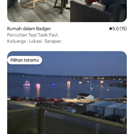
Rumah dalam Badger
Penarafan pu
5.0 (15)
Percutian Tepi Tasik Paul.
Keluarga
·
Lokasi
·
Sarapan
Pilihan tetamu
Pilihan tetamu