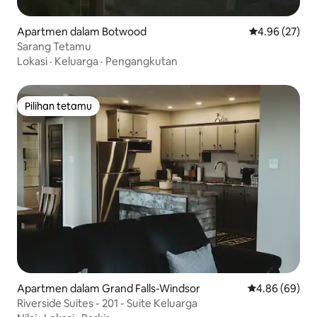
Apartmen dalam Botwood
Penarafan pur
4.96 (27)
Sarang Tetamu
Lokasi
·
Keluarga
·
Pengangkutan
Pilihan tetamu
Pilihan tetamu
Apartmen dalam Grand Falls-Windsor
Penarafan pura
4.86 (69)
Riverside Suites - 201 - Suite Keluarga