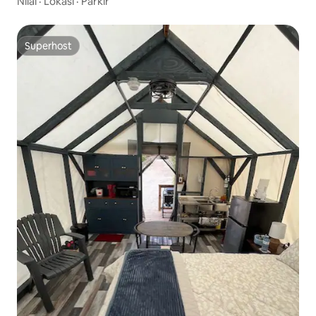
Nilai
·
Lokasi
·
Parkir
Superhost
Superhost