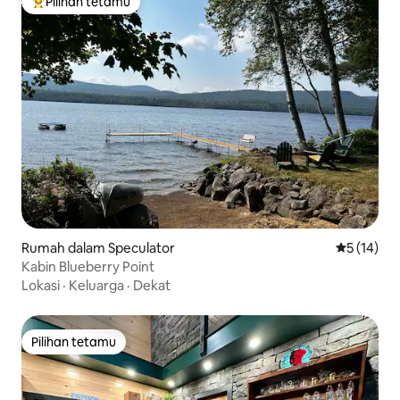
Pilihan tetamu
Pilihan utama tetamu
Rumah dalam Speculator
Penarafan 
5 (14)
Kabin Blueberry Point
Lokasi
·
Keluarga
·
Dekat
Pilihan tetamu
Pilihan tetamu