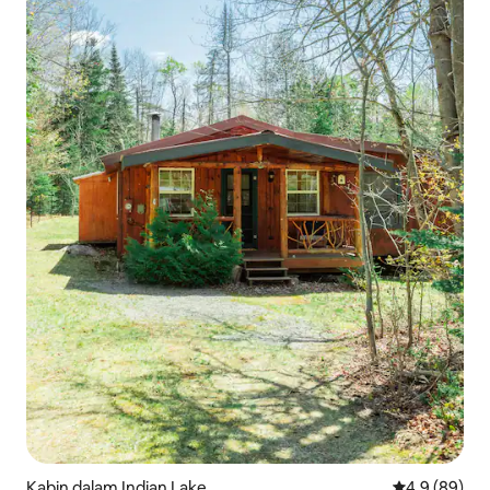
Kabin dalam Indian Lake
Penarafan pu
4.9 (89)