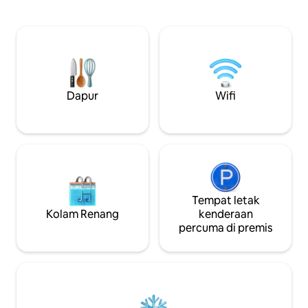
dingin pusat, tab 
Jumaat. Jadi - kami menawarkan
orang, Sauna, dok 
penginapan Isnin-Jumaat, Jumaat-Isnin,
pengecas dinding T
Isnin-Isnin atau Jumaat-Jumaat. Sila
Rumah ini terletak 
mohon salah satu kombinasi ini supaya
atas paras tasik 
kami boleh menerima permohonan
pemandangan yan
anda. Kadang-kadang kami boleh
sepanjang tahun. B
membuat pengecualian. Terima kasih!
menyusuri laluan k
Dapur
Wifi
membawa anda ke 
Tempat letak
Kolam Renang
kenderaan
percuma di premis