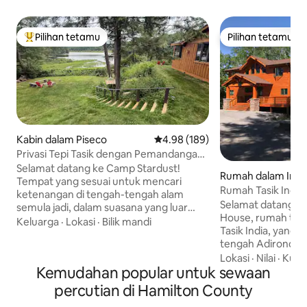
Pilihan tetamu
Pilihan tetamu
Pilihan utama tetamu
Pilihan tetamu
Kabin dalam Piseco
Penarafan purata 4.98 daripada 
4.98 (189)
Privasi Tepi Tasik dengan Pemandangan
Menakjubkan
Selamat datang ke Camp Stardust!
Rumah dalam Indi
Tempat yang sesuai untuk mencari
Rumah Tasik India 
ketenangan di tengah-tengah alam
Panas-Sauna-
Selamat datang ke
semula jadi, dalam suasana yang luar
House, rumah tasi
biasa. Dikelilingi oleh tingkap, kabin ini
Keluarga
·
Lokasi
·
Bilik mandi
Tasik India, yang t
menawarkan pemandangan panorama
tengah Adirondack
dan hidupan liar yang kerap dilihat.
alam semula jadi
Lokasi
·
Nilai
·
Kuali
Nikmati berkayak yang luar biasa dengan
Kemudahan popular untuk sewaan
keselesaan seperti
akses mudah dari rumah bot peribadi
Internet FIOS berk
anda. PENTING: pembantu rumah kami
percutian di Hamilton County
siap sedia seluru
yang hebat tersedia pada hari Isnin dan