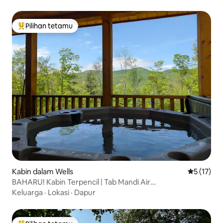
Pilihan tetamu
Pilihan utama tetamu
Kabin dalam Wells
Penarafan 
5 (17)
BAHARU! Kabin Terpencil | Tab Mandi Air
Panas+Pemandangan| Mesra ATV
Keluarga
·
Lokasi
·
Dapur