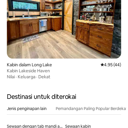
Kabin dalam Long Lake
Penarafan pur
4.95 (44)
Kabin Lakeside Haven
Nilai
·
Keluarga
·
Dekat
Destinasi untuk diterokai
Jenis penginapan lain
Pemandangan Paling Popular Berdeka
Sewaan dengan tab mandi air panas
Sewaan kabin