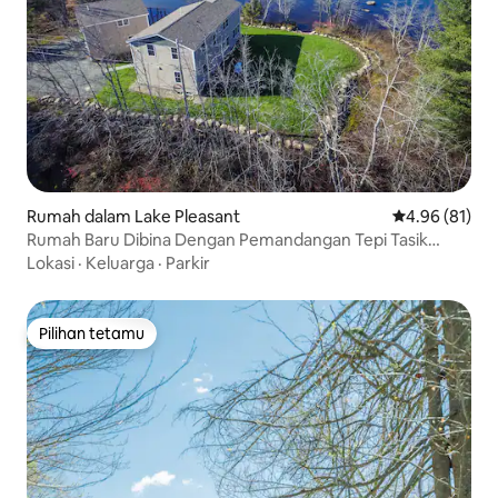
Rumah dalam Lake Pleasant
Penarafan pur
4.96 (81)
Rumah Baru Dibina Dengan Pemandangan Tepi Tasik
Terpencil
Lokasi
·
Keluarga
·
Parkir
Pilihan tetamu
Pilihan tetamu