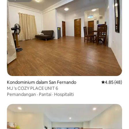
Superhost
Kondominium dalam San Fernando
Penarafan pur
4.85 (48)
MJ 's COZY PLACE UNIT 6
Pemandangan
·
Pantai
·
Hospitaliti