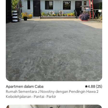
Apartmen dalam Caba
Penarafan pur
4.88 (25)
Rumah Sementara J Novotny dengan Pendingin Hawa 2
Kebolehjalanan
·
Pantai
·
Parkir