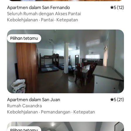
Apartmen dalam San Fernando
Penarafan 
5 (12)
Seluruh Rumah dengan Akses Pantai
Kebolehjalanan
·
Pantai
·
Ketepatan
Pilihan tetamu
Pilihan tetamu
Apartmen dalam San Juan
Penarafan 
5 (21)
Rumah Caxandra
Kebolehjalanan
·
Pemandangan
·
Ketepatan
Pilihan tetamu