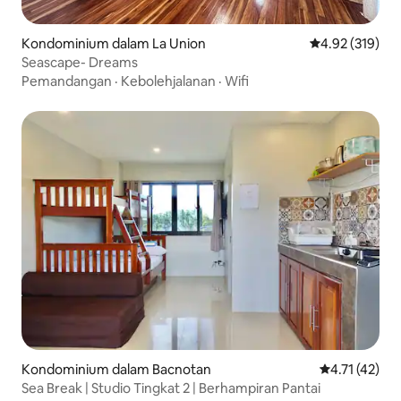
Kondominium dalam La Union
Penarafan pura
4.92 (319)
Seascape- Dreams
Pemandangan
·
Kebolehjalanan
·
Wifi
Kondominium dalam Bacnotan
Penarafan pur
4.71 (42)
Sea Break | Studio Tingkat 2 | Berhampiran Pantai