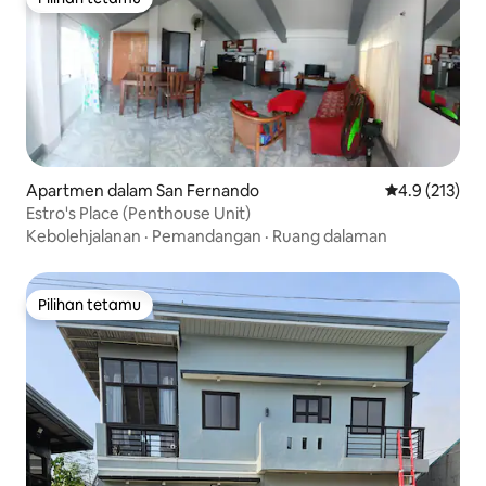
Pilihan tetamu
Apartmen dalam San Fernando
Penarafan pur
4.9 (213)
Estro's Place (Penthouse Unit)
Kebolehjalanan
·
Pemandangan
·
Ruang dalaman
Pilihan tetamu
Pilihan tetamu