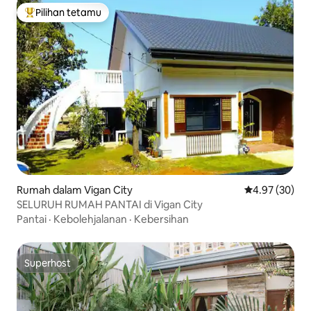
Pilihan tetamu
Pilihan utama tetamu
Rumah dalam Vigan City
Penarafan pur
4.97 (30)
SELURUH RUMAH PANTAI di Vigan City
Pantai
·
Kebolehjalanan
·
Kebersihan
Superhost
Superhost