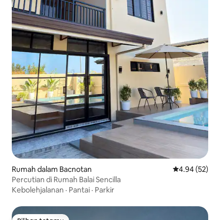
Rumah dalam Bacnotan
Penarafan pur
4.94 (52)
Percutian di Rumah Balai Sencilla
Kebolehjalanan
·
Pantai
·
Parkir