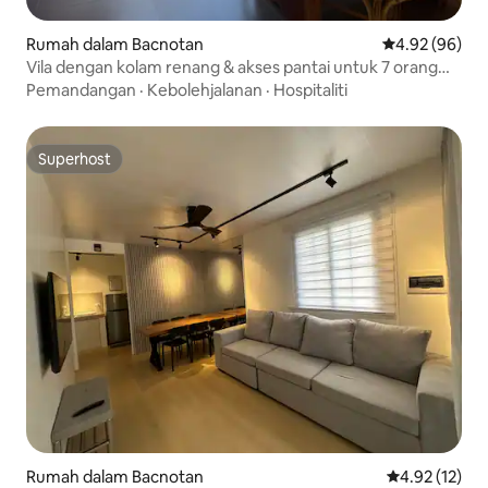
Rumah dalam Bacnotan
Penarafan pur
4.92 (96)
Vila dengan kolam renang & akses pantai untuk 7 orang
dewasa sahaja
Pemandangan
·
Kebolehjalanan
·
Hospitaliti
Superhost
Superhost
Rumah dalam Bacnotan
Penarafan pur
4.92 (12)