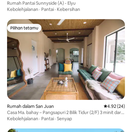
Rumah Pantai Sunnyside (A) - Elyu
Kebolehjalanan
·
Pantai
·
Kebersihan
Pilihan tetamu
Pilihan tetamu
Rumah dalam San Juan
Penarafan pur
4.92 (24)
Casa Ma. bahay – Pangsapuri 2 Bilik Tidur (2/F) 3 minit dari
Pantai
Kebolehjalanan
·
Pantai
·
Senyap