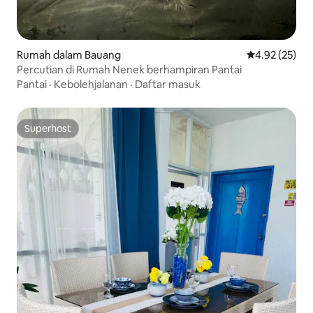
Rumah dalam Bauang
Penarafan pur
4.92 (25)
Percutian di Rumah Nenek berhampiran Pantai
Pantai
·
Kebolehjalanan
·
Daftar masuk
Superhost
Superhost