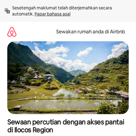
Langkau
Sesetengah maklumat telah diterjemahkan secara 
ke
automatik. 
Papar bahasa asal
kandungan
Sewakan rumah anda di Airbnb
Sewaan percutian dengan akses pantai
di Ilocos Region