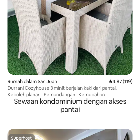
Rumah dalam San Juan
Penarafan pura
4.87 (119)
Durrani Cozyhouse 3 minit berjalan kaki dari pantai.
Kebolehjalanan
·
Pemandangan
·
Kemudahan
Sewaan kondominium dengan akses
pantai
Superhost