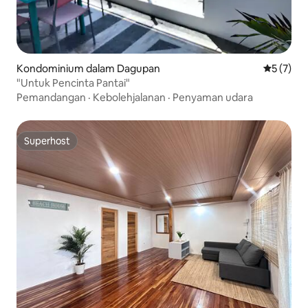
Kondominium dalam Dagupan
Penarafan
5 (7)
"Untuk Pencinta Pantai"
Pemandangan
·
Kebolehjalanan
·
Penyaman udara
Superhost
Superhost