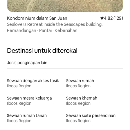
Kondominium dalam San Juan
Penarafan pura
4.82 (129)
Sealovers Retreat inside the Seascapes building.
Pemandangan
·
Pantai
·
Kebersihan
Destinasi untuk diterokai
Jenis penginapan lain
Sewaan dengan akses tasik
Sewaan rumah
Ilocos Region
Ilocos Region
Sewaan mesra keluarga
Sewaan khemah
Ilocos Region
Ilocos Region
Sewaan rumah tanah
Sewaan suite persendirian
Ilocos Region
Ilocos Region