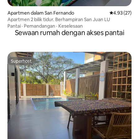
Apartmen dalam San Fernando
Penarafan pur
4.93 (27)
Apartmen 2 bilik tidur. Berhampiran San Juan LU
Pantai
·
Pemandangan
·
Keselesaan
Sewaan rumah dengan akses pantai
Superhost
Superhost