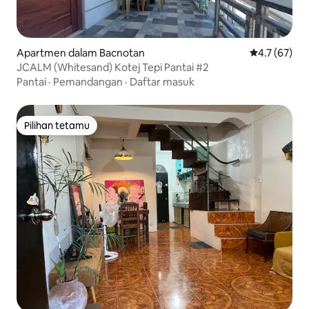
Apartmen dalam Bacnotan
Penarafan pu
4.7 (67)
JCALM (Whitesand) Kotej Tepi Pantai #2
Pantai
·
Pemandangan
·
Daftar masuk
Pilihan tetamu
Pilihan tetamu