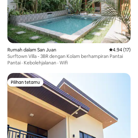
Rumah dalam San Juan
Penarafan pur
4.94 (17)
Surftown Villa - 3BR dengan Kolam berhampiran Pantai
Pantai
·
Kebolehjalanan
·
Wifi
Pilihan tetamu
Pilihan tetamu