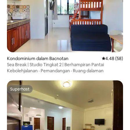
Kondominium dalam Bacnotan
Penarafan pur
4.48 (58)
Sea Break | Studio Tingkat 2 | Berhampiran Pantai
Kebolehjalanan
·
Pemandangan
·
Ruang dalaman
Superhost
Superhost