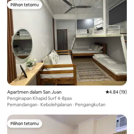
Pilihan tetamu
Pilihan tetamu
Apartmen dalam San Juan
Penarafan pur
4.84 (19)
Penginapan Khapid Surf 4-8pax
Pemandangan
·
Kebolehjalanan
·
Pengangkutan
Pilihan tetamu
Pilihan tetamu