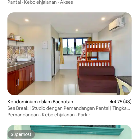
Pantai
·
Kebolehjalanan
·
Akses
Kondominium dalam Bacnotan
Penarafan pur
4.75 (48)
Sea Break | Studio dengan Pemandangan Pantai | Tingkat
3
Pemandangan
·
Kebolehjalanan
·
Parkir
Superhost
Superhost