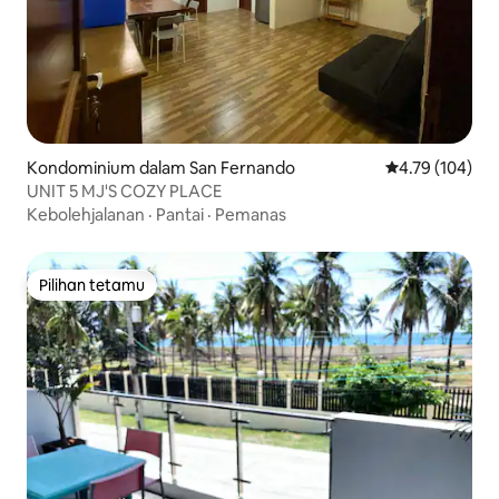
Kondominium dalam San Fernando
Penarafan pura
4.79 (104)
UNIT 5 MJ'S COZY PLACE
Kebolehjalanan
·
Pantai
·
Pemanas
Pilihan tetamu
Pilihan tetamu