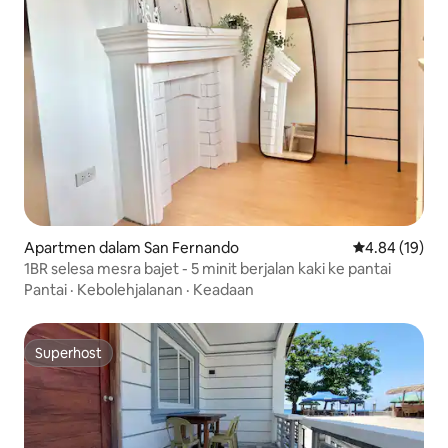
Apartmen dalam San Fernando
Penarafan pur
4.84 (19)
1BR selesa mesra bajet - 5 minit berjalan kaki ke pantai
Pantai
·
Kebolehjalanan
·
Keadaan
Superhost
Superhost